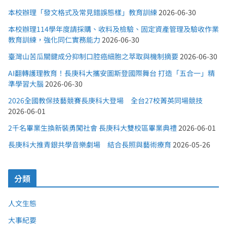
本校辦理「發文格式及常見錯誤態樣」教育訓練
2026-06-30
本校辦理114學年度請採購、收料及檢驗、固定資產管理及驗收作業
教育訓練，強化同仁實務能力
2026-06-30
臺灣山苦瓜關鍵成分抑制口腔癌細胞之萃取與機制摘要
2026-06-30
AI翻轉護理教育！長庚科大攜安圖斯登國際舞台 打造「五合一」精
準學習大腦
2026-06-30
2026全國教保技藝競賽長庚科大登場 全台27校菁英同場競技
2026-06-01
2千名畢業生換新裝勇闖社會 長庚科大雙校區畢業典禮
2026-06-01
長庚科大推青銀共學音樂劇場 結合長照與藝術療育
2026-05-26
分類
人文生態
大事紀要