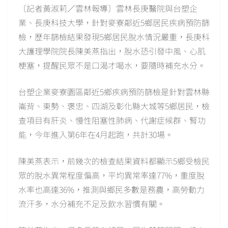
〔記者黃淑莉／雲林報導〕雲林長庚醫院與台塑企
業、長庚科技大學，針對麥寮鄰近5鄉居民疾病預防篩
檢，歷年篩檢結果發現5鄉居民脫水情況嚴重，長庚科
大護理學院院長陳美燕指出，脫水恐引發中風、心肌
梗塞，提醒民眾不是口渴才喝水，要隨時補充水分。
台塑企業麥寮園區鄰近5鄉疾病預防篩檢是針對雲林縣
崙背、東勢、褒忠、四湖及彰化縣大城等5鄉居民，檢
查項目有肝炎、慢性阻塞性肺病、代謝症候群、腎功
能，今年進入第6年在4月起跑，共計30場。
陳美燕表示，前幾次的檢查結果資料都顯示5鄉受檢民
眾的脫水異常程度偏高，平均異常率達77%，重度脫
水率也高達36%，推測與鄉民多數是務農，高勞動力
流汗多，水分補充不足及飲水習慣有關。