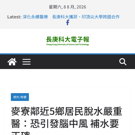
星期六, 8 8 月, 2026
Latest:
深化永續醫療 長庚科大攜菲、印頂尖大學跨國合作
長庚科大訪凱瑟醫療集團、美容學校收穫豐
跨海築夢 長庚科大赴美直擊健康平權與智慧照護實踐
仁德醫專與長庚科大締結策略聯盟 培育護理尖兵
長庚科大連四年穩居《遠見》醫學大學第5名 辦學實力再
獲肯定
號外/榮譽
麥寮鄰近5鄉居民脫水嚴重
醫：恐引發腦中風 補水要