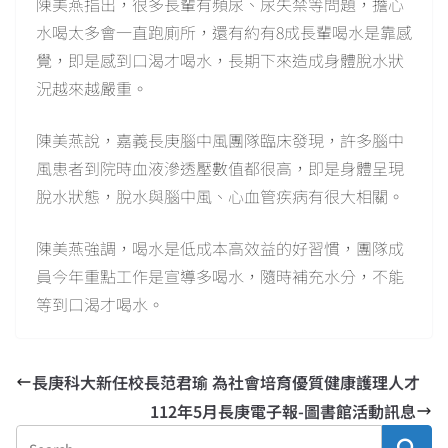
陳美燕指出，很多長輩有頻尿、尿失禁等問題，擔心
水喝太多會一直跑廁所，還有約有8成長輩喝水是靠感
覺，即是感到口渴才喝水，長期下來造成身體脫水狀
況越來越嚴重。
陳美燕說，嘉義長庚腦中風團隊臨床發現，許多腦中
風患者到院時血液滲透壓數值都很高，即是身體呈現
脫水狀態，脫水與腦中風、心血管疾病有很大相關。
陳美燕強調，喝水是低成本高效益的好習慣，團隊成
員今年重點工作是宣導多喝水，隨時補充水分，不能
等到口渴才喝水。
長庚科大新任校長范君瑜 為社會培育優質健康護理人才
112年5月長庚電子報-圖書館活動訊息