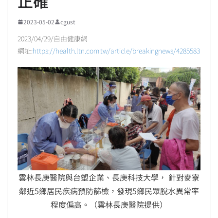
正確
2023-05-02
cgust
2023/04/29/自由健康網
網址:
https://health.ltn.com.tw/article/breakingnews/4285583
雲林長庚醫院與台塑企業、長庚科技大學， 針對麥寮
鄰近5鄉居民疾病預防篩檢，發現5鄉民眾脫水異常率
程度偏高。（雲林長庚醫院提供）