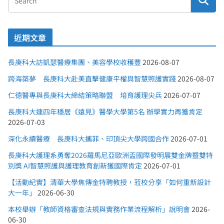
近期文章
長庚科大訪凱瑟醫療集團、美容學校收穫豐
2026-08-07
跨海築夢 長庚科大赴美直擊健康平權與智慧照護實踐
2026-08-07
仁德醫專與長庚科大締結策略聯盟 培育護理尖兵
2026-07-07
長庚科大連四年穩居《遠見》醫學大學第5名 辦學實力再獲肯定
2026-07-03
深化永續醫療 長庚科大攜菲、印頂尖大學跨國合作
2026-07-01
長庚科大護理系勇奪2026羅馬尼亞歐洲盃國際發明展雙金牌暨雙特
別獎 AI智慧照護與護理教育創新獲國際肯定
2026-07-01
【活動紀實】清華大學焦傳金特聘教授，蒞校分享「如何重新設計
大一年」
2026-06-30
本校舉辦「教師資格審查法規與實務作業流程解析」說明會
2026-
06-30