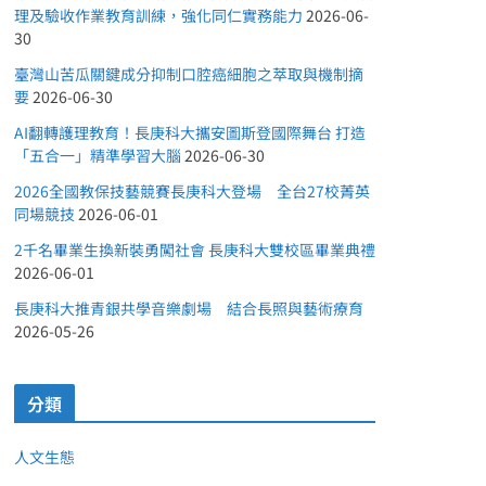
理及驗收作業教育訓練，強化同仁實務能力
2026-06-
30
臺灣山苦瓜關鍵成分抑制口腔癌細胞之萃取與機制摘
要
2026-06-30
AI翻轉護理教育！長庚科大攜安圖斯登國際舞台 打造
「五合一」精準學習大腦
2026-06-30
2026全國教保技藝競賽長庚科大登場 全台27校菁英
同場競技
2026-06-01
2千名畢業生換新裝勇闖社會 長庚科大雙校區畢業典禮
2026-06-01
長庚科大推青銀共學音樂劇場 結合長照與藝術療育
2026-05-26
分類
人文生態