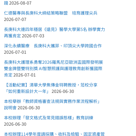
踐
2026-08-07
仁德醫專與長庚科大締結策略聯盟 培育護理尖兵
2026-07-07
長庚科大連四年穩居《遠見》醫學大學第5名 辦學實力
再獲肯定
2026-07-03
深化永續醫療 長庚科大攜菲、印頂尖大學跨國合作
2026-07-01
長庚科大護理系勇奪2026羅馬尼亞歐洲盃國際發明展
雙金牌暨雙特別獎 AI智慧照護與護理教育創新獲國際
肯定
2026-07-01
【活動紀實】清華大學焦傳金特聘教授，蒞校分享
「如何重新設計大一年」
2026-06-30
本校舉辦「教師資格審查法規與實務作業流程解析」
說明會
2026-06-30
本校辦理「發文格式及常見錯誤態樣」教育訓練
2026-06-30
本校辦理114學年度請採購、收料及檢驗、固定資產管