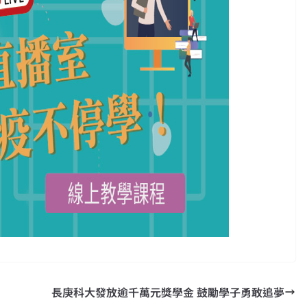
長庚科大發放逾千萬元獎學金 鼓勵學子勇敢追夢