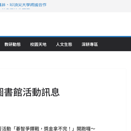
攜菲、印頂尖大學跨國合作
、美容學校收穫豐
直擊健康平權與智慧照護實踐
策略聯盟 培育護理尖兵
》醫學大學第5名 辦學實力再獲肯定
教研動態
校園天地
人文生態
深耕專區
-圖書館活動訊息
年有獎徵答活動「碁智爭鐸戰，獎金拿不完！」開跑囉～