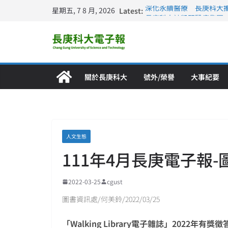
星期五, 7 8 月, 2026
Latest:
深化永續醫療 長庚科大
長庚科大訪凱瑟醫療集團
跨海築夢 長庚科大赴美
仁德醫專與長庚科大締結
長庚科大連四年穩居《遠見
關於長庚科大
號外/榮譽
大事紀要
人文生態
111年4月長庚電子報
2022-03-25
cgust
圖書資訊處/何美鈴/2022/03/25
「Walking Library電子雜誌」2022