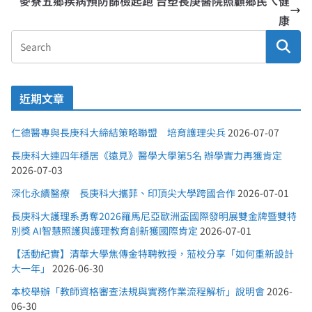
麥寮五鄉疾病預防篩檢起跑 台塑長庚醫院照顧鄉民ㄟ健
康
近期文章
仁德醫專與長庚科大締結策略聯盟 培育護理尖兵
2026-07-07
長庚科大連四年穩居《遠見》醫學大學第5名 辦學實力再獲肯定
2026-07-03
深化永續醫療 長庚科大攜菲、印頂尖大學跨國合作
2026-07-01
長庚科大護理系勇奪2026羅馬尼亞歐洲盃國際發明展雙金牌暨雙特
別獎 AI智慧照護與護理教育創新獲國際肯定
2026-07-01
【活動紀實】清華大學焦傳金特聘教授，蒞校分享「如何重新設計
大一年」
2026-06-30
本校舉辦「教師資格審查法規與實務作業流程解析」說明會
2026-
06-30