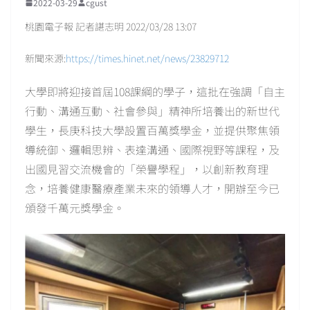
2022-03-29
cgust
桃園電子報 記者諶志明 2022/03/28 13:07
新聞來源:
https://times.hinet.net/news/23829712
大學即將迎接首屆108課綱的學子，這批在強調「自主
行動、溝通互動、社會參與」精神所培養出的新世代
學生，長庚科技大學設置百萬獎學金，並提供聚焦領
導統御、邏輯思辨、表達溝通、國際視野等課程，及
出國見習交流機會的「榮譽學程」，以創新教育理
念，培養健康醫療產業未來的領導人才，開辦至今已
頒發千萬元獎學金。