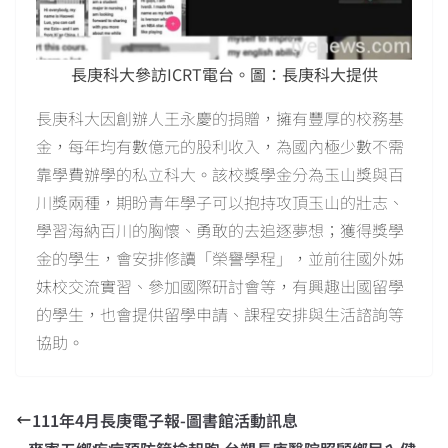
長庚科大參訪ICRT電台。圖：長庚科大提供
長庚科大因創辦人王永慶的捐贈，擁有豐厚的校務基
金，每年均有數億元的股利收入，為國內極少數不需
靠學費辦學的私立科大。該校獎學金分為玉山獎與百
川獎兩種，期盼青年學子可以抱持攻頂玉山的壯志、
學習海納百川的胸懷、勇敢的去追逐夢想；獲得獎學
金的學生，會安排修讀「榮譽學程」，並前往國外姊
妹校交流實習、參加國際研討會等，有興趣出國留學
的學生，也會提供留學申請、課程安排與生活諮詢等
協助。
111年4月長庚電子報-圖書館活動訊息