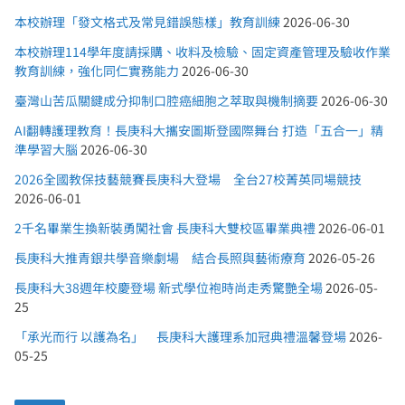
本校辦理「發文格式及常見錯誤態樣」教育訓練
2026-06-30
本校辦理114學年度請採購、收料及檢驗、固定資產管理及驗收作業
教育訓練，強化同仁實務能力
2026-06-30
臺灣山苦瓜關鍵成分抑制口腔癌細胞之萃取與機制摘要
2026-06-30
AI翻轉護理教育！長庚科大攜安圖斯登國際舞台 打造「五合一」精
準學習大腦
2026-06-30
2026全國教保技藝競賽長庚科大登場 全台27校菁英同場競技
2026-06-01
2千名畢業生換新裝勇闖社會 長庚科大雙校區畢業典禮
2026-06-01
長庚科大推青銀共學音樂劇場 結合長照與藝術療育
2026-05-26
長庚科大38週年校慶登場 新式學位袍時尚走秀驚艷全場
2026-05-
25
「承光而行 以護為名」 長庚科大護理系加冠典禮溫馨登場
2026-
05-25