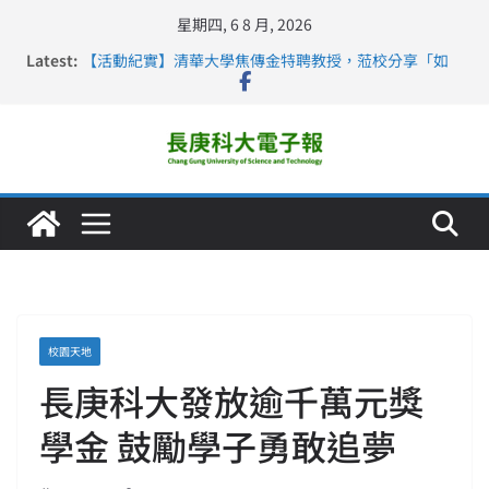
星期四, 6 8 月, 2026
Latest:
【活動紀實】清華大學焦傳金特聘教授，蒞校分享「如
何重新設計大一年」
仁德醫專與長庚科大締結策略聯盟 培育護理尖兵
長庚科大連四年穩居《遠見》醫學大學第5名 辦學實力再
獲肯定
深化永續醫療 長庚科大攜菲、印頂尖大學跨國合作
長庚科大護理系勇奪2026羅馬尼亞歐洲盃國際發明展雙
金牌暨雙特別獎 AI智慧照護與護理教育創新獲國際肯定
校園天地
長庚科大發放逾千萬元獎
學金 鼓勵學子勇敢追夢