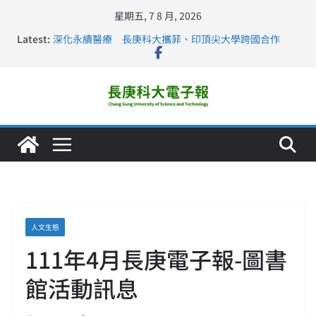
星期五, 7 8 月, 2026
Latest:
深化永續醫療 長庚科大攜菲、印頂尖大學跨國合作
長庚科大訪凱瑟醫療集團、美容學校收穫豐
跨海築夢 長庚科大赴美直擊健康平權與智慧照護實踐
仁德醫專與長庚科大締結策略聯盟 培育護理尖兵
長庚科大連四年穩居《遠見》醫學大學第5名 辦學實力再
獲肯定
人文生態
111年4月長庚電子報-圖書
館活動訊息