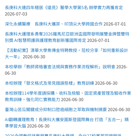
長庚科大連四年穩居《遠見》醫學大學第5名 辦學實力再獲肯定
2026-07-03
深化永續醫療 長庚科大攜菲、印頂尖大學跨國合作
2026-07-01
長庚科大護理系勇奪2026羅馬尼亞歐洲盃國際發明展雙金牌暨雙特
別獎 AI智慧照護與護理教育創新獲國際肯定
2026-07-01
【活動紀實】清華大學焦傳金特聘教授，蒞校分享「如何重新設計
大一年」
2026-06-30
本校舉辦「教師資格審查法規與實務作業流程解析」說明會
2026-
06-30
本校辦理「發文格式及常見錯誤態樣」教育訓練
2026-06-30
本校辦理114學年度請採購、收料及檢驗、固定資產管理及驗收作業
教育訓練，強化同仁實務能力
2026-06-30
臺灣山苦瓜關鍵成分抑制口腔癌細胞之萃取與機制摘要
2026-06-30
AI翻轉護理教育！長庚科大攜安圖斯登國際舞台 打造「五合一」精
準學習大腦
2026-06-30
2026全國教保技藝競賽長庚科大登場 全台27校菁英同場競技