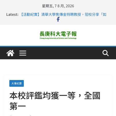
星期五, 7 8 月, 2026
Latest:
【活動紀實】清華大學焦傳金特聘教授，蒞校分享「如
何重新設計大一年」
仁德醫專與長庚科大締結策略聯盟 培育護理尖兵
長庚科大連四年穩居《遠見》醫學大學第5名 辦學實力再
獲肯定
深化永續醫療 長庚科大攜菲、印頂尖大學跨國合作
長庚科大護理系勇奪2026羅馬尼亞歐洲盃國際發明展雙
金牌暨雙特別獎 AI智慧照護與護理教育創新獲國際肯定
大事紀要
本校評鑑均獲一等，全國
第一