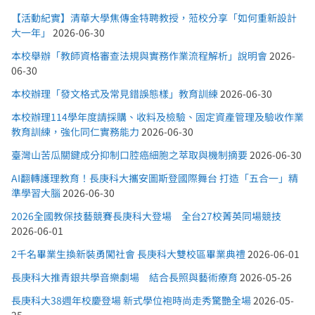
【活動紀實】清華大學焦傳金特聘教授，蒞校分享「如何重新設計
大一年」
2026-06-30
本校舉辦「教師資格審查法規與實務作業流程解析」說明會
2026-
06-30
本校辦理「發文格式及常見錯誤態樣」教育訓練
2026-06-30
本校辦理114學年度請採購、收料及檢驗、固定資產管理及驗收作業
教育訓練，強化同仁實務能力
2026-06-30
臺灣山苦瓜關鍵成分抑制口腔癌細胞之萃取與機制摘要
2026-06-30
AI翻轉護理教育！長庚科大攜安圖斯登國際舞台 打造「五合一」精
準學習大腦
2026-06-30
2026全國教保技藝競賽長庚科大登場 全台27校菁英同場競技
2026-06-01
2千名畢業生換新裝勇闖社會 長庚科大雙校區畢業典禮
2026-06-01
長庚科大推青銀共學音樂劇場 結合長照與藝術療育
2026-05-26
長庚科大38週年校慶登場 新式學位袍時尚走秀驚艷全場
2026-05-