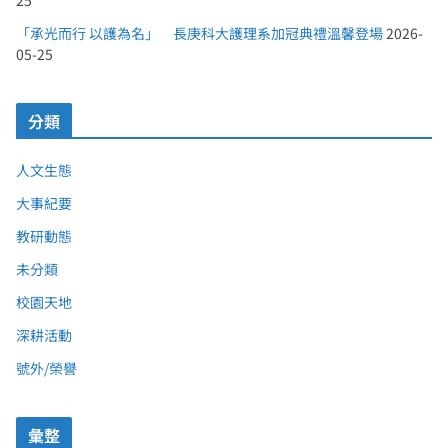
25
「承光而行 以護為名」 長庚科大護理系加冠典禮溫馨登場
2026-
05-25
分類
人文生態
大事紀要
教研動態
未分類
校園天地
深耕活動
號外/榮譽
彙整