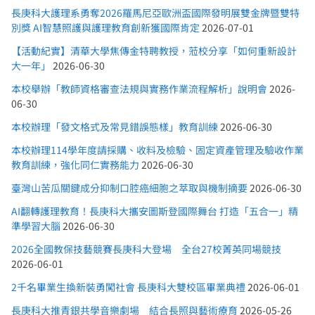
長庚科大護理系勇奪2026羅馬尼亞歐洲盃國際發明展雙金牌暨雙特
別獎 AI智慧照護與護理教育創新獲國際肯定
2026-07-01
【活動紀實】清華大學焦傳金特聘教授，蒞校分享「如何重新設計
大一年」
2026-06-30
本校舉辦「教師資格審查法規與實務作業流程解析」說明會
2026-
06-30
本校辦理「發文格式及常見錯誤態樣」教育訓練
2026-06-30
本校辦理114學年度請採購、收料及檢驗、固定資產管理及驗收作業
教育訓練，強化同仁實務能力
2026-06-30
臺灣山苦瓜關鍵成分抑制口腔癌細胞之萃取與機制摘要
2026-06-30
AI翻轉護理教育！長庚科大攜安圖斯登國際舞台 打造「五合一」精
準學習大腦
2026-06-30
2026全國教保技藝競賽長庚科大登場 全台27校菁英同場競技
2026-06-01
2千名畢業生換新裝勇闖社會 長庚科大雙校區畢業典禮
2026-06-01
長庚科大推青銀共學音樂劇場 結合長照與藝術療育
2026-05-26