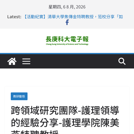
星期四, 6 8 月, 2026
Latest:
【活動紀實】清華大學焦傳金特聘教授，蒞校分享「如
何重新設計大一年」
仁德醫專與長庚科大締結策略聯盟 培育護理尖兵
長庚科大連四年穩居《遠見》醫學大學第5名 辦學實力再
獲肯定
深化永續醫療 長庚科大攜菲、印頂尖大學跨國合作
長庚科大護理系勇奪2026羅馬尼亞歐洲盃國際發明展雙
金牌暨雙特別獎 AI智慧照護與護理教育創新獲國際肯定
教研動態
跨領域研究團隊-護理領導
的經驗分享-護理學院陳美