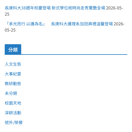
長庚科大38週年校慶登場 新式學位袍時尚走秀驚艷全場
2026-05-
25
「承光而行 以護為名」 長庚科大護理系加冠典禮溫馨登場
2026-
05-25
分類
人文生態
大事紀要
教研動態
未分類
校園天地
深耕活動
號外/榮譽