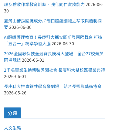
理及驗收作業教育訓練，強化同仁實務能力
2026-06-
30
臺灣山苦瓜關鍵成分抑制口腔癌細胞之萃取與機制摘
要
2026-06-30
AI翻轉護理教育！長庚科大攜安圖斯登國際舞台 打造
「五合一」精準學習大腦
2026-06-30
2026全國教保技藝競賽長庚科大登場 全台27校菁英
同場競技
2026-06-01
2千名畢業生換新裝勇闖社會 長庚科大雙校區畢業典禮
2026-06-01
長庚科大推青銀共學音樂劇場 結合長照與藝術療育
2026-05-26
分類
人文生態