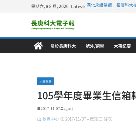
星期六, 8 8 月, 2026
Latest:
深化永續醫療 長庚科大
長庚科大訪凱瑟醫療集團
跨海築夢 長庚科大赴美
仁德醫專與長庚科大締結
長庚科大連四年穩居《遠見
關於長庚科大
號外/榮譽
大事紀要
人文生態
105學年度畢業生信箱
2017-11-07
cgust
由
教資中心
在 2017/11/07 – 星期二 發表