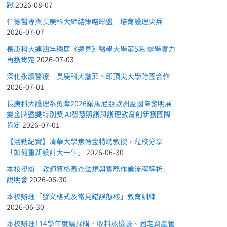
踐
2026-08-07
仁德醫專與長庚科大締結策略聯盟 培育護理尖兵
2026-07-07
長庚科大連四年穩居《遠見》醫學大學第5名 辦學實力
再獲肯定
2026-07-03
深化永續醫療 長庚科大攜菲、印頂尖大學跨國合作
2026-07-01
長庚科大護理系勇奪2026羅馬尼亞歐洲盃國際發明展
雙金牌暨雙特別獎 AI智慧照護與護理教育創新獲國際
肯定
2026-07-01
【活動紀實】清華大學焦傳金特聘教授，蒞校分享
「如何重新設計大一年」
2026-06-30
本校舉辦「教師資格審查法規與實務作業流程解析」
說明會
2026-06-30
本校辦理「發文格式及常見錯誤態樣」教育訓練
2026-06-30
本校辦理114學年度請採購、收料及檢驗、固定資產管