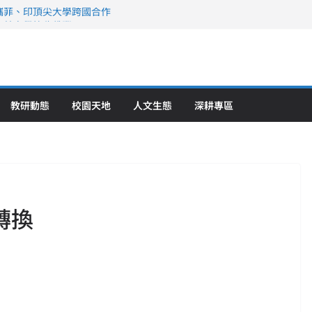
攜菲、印頂尖大學跨國合作
、美容學校收穫豐
直擊健康平權與智慧照護實踐
策略聯盟 培育護理尖兵
》醫學大學第5名 辦學實力再獲肯定
教研動態
校園天地
人文生態
深耕專區
轉換