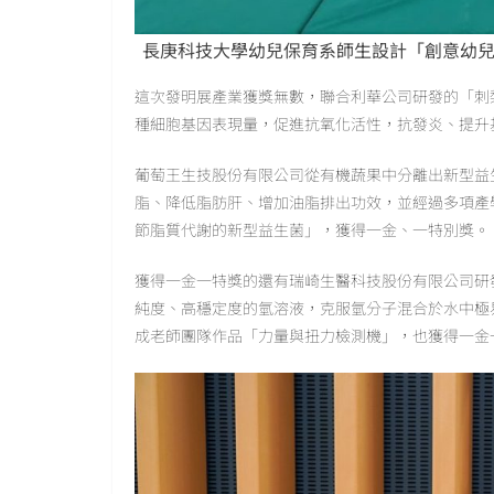
長庚科技大學幼兒保育系師生設計「創意幼兒
這次發明展產業獲獎無數，聯合利華公司研發的「刺
種細胞基因表現量，促進抗氧化活性，抗發炎、提升
葡萄王生技股份有限公司從有機蔬果中分離出新型益生
脂、降低脂肪肝、增加油脂排出功效，並經過多項產學
節脂質代謝的新型益生菌」，獲得一金、一特別獎。
獲得一金一特獎的還有瑞崎生醫科技股份有限公司研
純度、高穩定度的氫溶液，克服氫分子混合於水中極
成老師團隊作品「力量與扭力檢測機」，也獲得一金