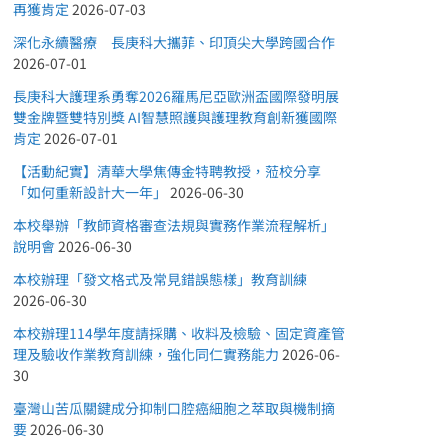
再獲肯定
2026-07-03
深化永續醫療 長庚科大攜菲、印頂尖大學跨國合作
2026-07-01
長庚科大護理系勇奪2026羅馬尼亞歐洲盃國際發明展
雙金牌暨雙特別獎 AI智慧照護與護理教育創新獲國際
肯定
2026-07-01
【活動紀實】清華大學焦傳金特聘教授，蒞校分享
「如何重新設計大一年」
2026-06-30
本校舉辦「教師資格審查法規與實務作業流程解析」
說明會
2026-06-30
本校辦理「發文格式及常見錯誤態樣」教育訓練
2026-06-30
本校辦理114學年度請採購、收料及檢驗、固定資產管
理及驗收作業教育訓練，強化同仁實務能力
2026-06-
30
臺灣山苦瓜關鍵成分抑制口腔癌細胞之萃取與機制摘
要
2026-06-30