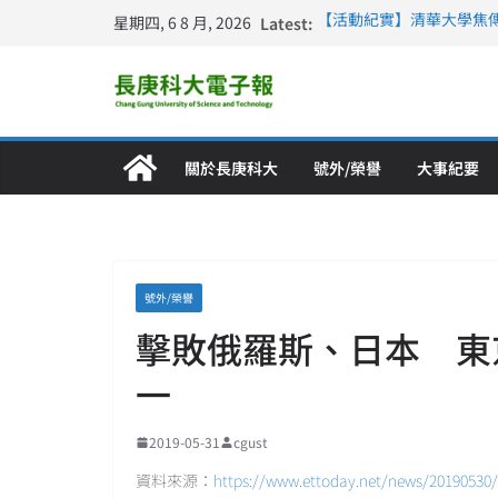
星期四, 6 8 月, 2026
Latest:
【活動紀實】清華大學焦
計大一年」
仁德醫專與長庚科大締結
長庚科大連四年穩居《遠見
深化永續醫療 長庚科大
長庚科大護理系勇奪202
特別獎 AI智慧照護與護
關於長庚科大
號外/榮譽
大事紀要
號外/榮譽
擊敗俄羅斯、日本 東
一
2019-05-31
cgust
資料來源：
https://www.ettoday.net/news/20190530