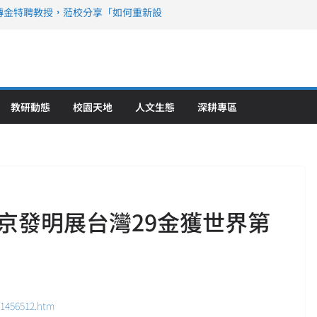
傳金特聘教授，蒞校分享「如何重新設
策略聯盟 培育護理尖兵
》醫學大學第5名 辦學實力再獲肯定
攜菲、印頂尖大學跨國合作
6羅馬尼亞歐洲盃國際發明展雙金牌暨雙
理教育創新獲國際肯定
教研動態
校園天地
人文生態
深耕專區
京發明展台灣29金獲世界第
/1456512.htm