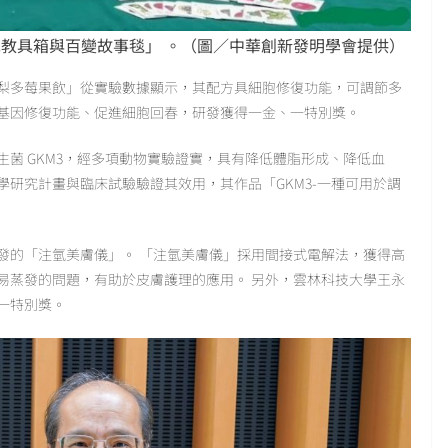
教具箱與百變故事毯」 。（圖／中華創新發明學會提供）
梨多莓果飲」從實驗數據顯示，其配方具細胞修復功能，可調節多
基因修復功能、促進細胞回春，研發獲得一金、一特別獎。
菌 GKM3，經多項動物實驗證實，具有降低體脂形成、降低血
研究計畫與臨床試驗驗證其效用，其作品「GKM3-一種可用於調
發的「注氫美膚儀」。 「注氫美膚儀」採用間接式電解法，獲得高
易蒸發的問題，有助於皮膚護理的應用。 另外，雲林科技大學王永
一特別獎。