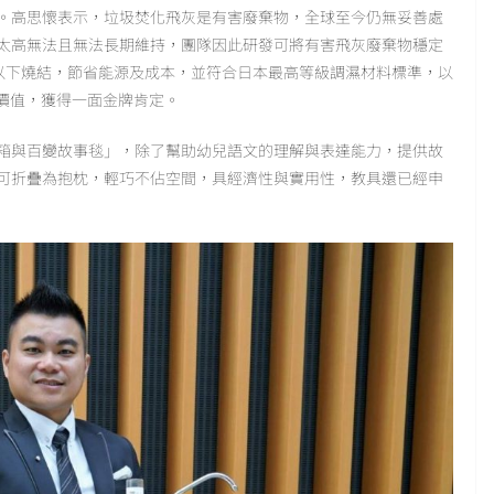
。高思懷表示，垃圾焚化飛灰是有害廢棄物，全球至今仍無妥善處
太高無法且無法長期維持，團隊因此研發可將有害飛灰廢棄物穩定
oC以下燒結，節省能源及成本，並符合日本最高等級調濕材料標準，以
價值，獲得一面金牌肯定。
箱與百變故事毯」，除了幫助幼兒語文的理解與表達能力，提供故
可折疊為抱枕，輕巧不佔空間，具經濟性與實用性，教具還已經申