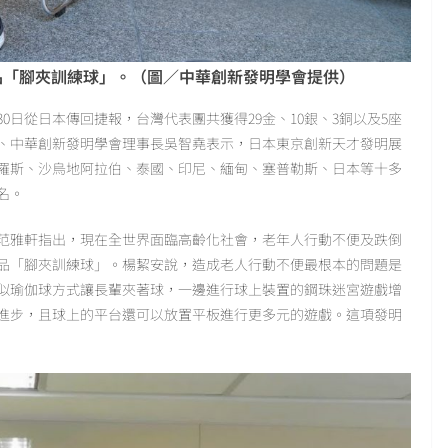
品「腳夾訓練球」。（圖／中華創新發明學會提供）
30日從日本傳回捷報，台灣代表團共獲得29金、10銀、3銅以及5座
、中華創新發明學會理事長吳智堯表示，日本東京創新天才發明展
羅斯、沙烏地阿拉伯、泰國、印尼、緬甸、塞普勒斯、日本等十多
名。
范雅軒指出，現在全世界面臨高齡化社會，老年人行動不便及跌倒
品「腳夾訓練球」。楊絜安說，造成老人行動不便最根本的問題是
似瑜伽球方式讓長輩夾著球，一邊進行球上裝置的鋼珠迷宮遊戲增
進步，且球上的平台還可以放置平板進行更多元的遊戲。這項發明