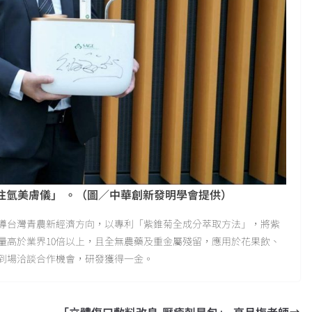
注氫美膚儀」 。（圖／中華創新發明學會提供）
導台灣青農新經濟方向，以專利「紫錐菊全成分萃取方法」，將紫
量高於業界10倍以上，且全無農藥及重金屬殘留，應用於花果飲、
到場洽談合作機會，研發獲得一金。