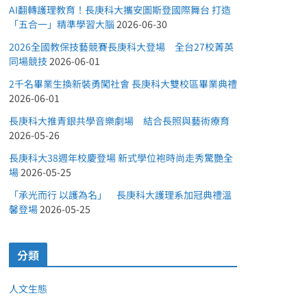
AI翻轉護理教育！長庚科大攜安圖斯登國際舞台 打造
「五合一」精準學習大腦
2026-06-30
2026全國教保技藝競賽長庚科大登場 全台27校菁英
同場競技
2026-06-01
2千名畢業生換新裝勇闖社會 長庚科大雙校區畢業典禮
2026-06-01
長庚科大推青銀共學音樂劇場 結合長照與藝術療育
2026-05-26
長庚科大38週年校慶登場 新式學位袍時尚走秀驚艷全
場
2026-05-25
「承光而行 以護為名」 長庚科大護理系加冠典禮溫
馨登場
2026-05-25
分類
人文生態