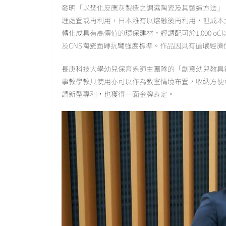
發明「以焚化反應灰製造之調濕陶瓷及其製造方法」
理處置或再利用，日本雖有以熔融後再利用，但成本
轉化成具有高價值的環保建材，經調配可於1,000 
及CNS陶瓷面磚抗彎強度標準。作品因具有循環經濟
長庚科技大學幼兒保育系師生團隊的「創意幼兒教具
事教學教具使用亦可以作為教室情境布置，收納方便
請新型專利，也獲得一面金牌肯定。