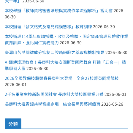
大一年」
2026-06-30
本校舉辦「教師資格審查法規與實務作業流程解析」說明會
2026-
06-30
本校辦理「發文格式及常見錯誤態樣」教育訓練
2026-06-30
本校辦理114學年度請採購、收料及檢驗、固定資產管理及驗收作業
教育訓練，強化同仁實務能力
2026-06-30
臺灣山苦瓜關鍵成分抑制口腔癌細胞之萃取與機制摘要
2026-06-30
AI翻轉護理教育！長庚科大攜安圖斯登國際舞台 打造「五合一」精
準學習大腦
2026-06-30
2026全國教保技藝競賽長庚科大登場 全台27校菁英同場競技
2026-06-01
2千名畢業生換新裝勇闖社會 長庚科大雙校區畢業典禮
2026-06-01
長庚科大推青銀共學音樂劇場 結合長照與藝術療育
2026-05-26
分類