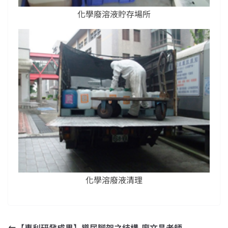
化學廢溶液貯存場所
化學溶廢液清理
【專利研發成果】導尿腳架之結構-廖文昌老師