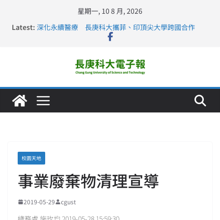
星期一, 10 8 月, 2026
Latest:
深化永續醫療 長庚科大攜菲、印頂尖大學跨國合作
長庚科大訪凱瑟醫療集團、美容學校收穫豐
跨海築夢 長庚科大赴美直擊健康平權與智慧照護實踐
仁德醫專與長庚科大締結策略聯盟 培育護理尖兵
長庚科大連四年穩居《遠見》醫學大學第5名 辦學實力再
獲肯定
校園天地
事業廢棄物清理宣導
2019-05-29
cgust
總務處 施玫均 2019-05-28 15:59:30