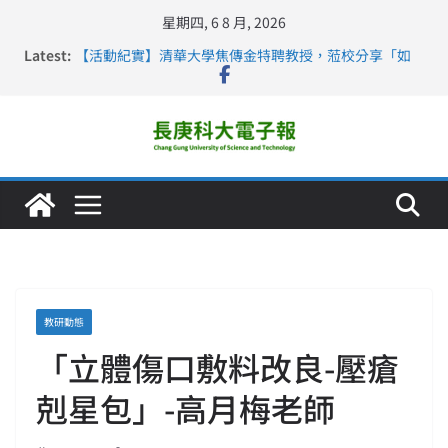
星期四, 6 8 月, 2026
Latest:
【活動紀實】清華大學焦傳金特聘教授，蒞校分享「如
何重新設計大一年」
仁德醫專與長庚科大締結策略聯盟 培育護理尖兵
長庚科大連四年穩居《遠見》醫學大學第5名 辦學實力再
獲肯定
深化永續醫療 長庚科大攜菲、印頂尖大學跨國合作
長庚科大護理系勇奪2026羅馬尼亞歐洲盃國際發明展雙
金牌暨雙特別獎 AI智慧照護與護理教育創新獲國際肯定
教研動態
「立體傷口敷料改良-壓瘡
剋星包」-高月梅老師