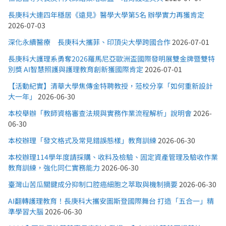
長庚科大連四年穩居《遠見》醫學大學第5名 辦學實力再獲肯定
2026-07-03
深化永續醫療 長庚科大攜菲、印頂尖大學跨國合作
2026-07-01
長庚科大護理系勇奪2026羅馬尼亞歐洲盃國際發明展雙金牌暨雙特
別獎 AI智慧照護與護理教育創新獲國際肯定
2026-07-01
【活動紀實】清華大學焦傳金特聘教授，蒞校分享「如何重新設計
大一年」
2026-06-30
本校舉辦「教師資格審查法規與實務作業流程解析」說明會
2026-
06-30
本校辦理「發文格式及常見錯誤態樣」教育訓練
2026-06-30
本校辦理114學年度請採購、收料及檢驗、固定資產管理及驗收作業
教育訓練，強化同仁實務能力
2026-06-30
臺灣山苦瓜關鍵成分抑制口腔癌細胞之萃取與機制摘要
2026-06-30
AI翻轉護理教育！長庚科大攜安圖斯登國際舞台 打造「五合一」精
準學習大腦
2026-06-30