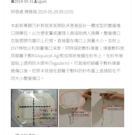
2019-05-31
cgust
研發處 陳雅瑜 2019-05-29 09:15:55
本創新專題乃針對居家長期臥床患者設計一體成型的壓瘡傷
口換藥包，以方便家屬或護理人員協助病人換藥，壓瘡傷口
包裝塑膠內層印上尺規，直接蓋在傷口上測量大小，並附上
ENT棉枝以利測量傷口深度，同時協助敷料填塞；填塞敷料使
用銀離子敷料(Aquacel-Ag)剪成條狀後縫在紗布上，在紗布後
面貼上透明防水膠布(Tegaderm)，可直接把銀離子敷料填塞
進傷口後，把原本就接在銀離子敷料的紗布蓋上直接貼在不
同大小壓瘡傷口。