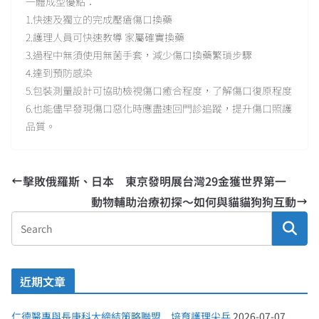
一體成型優點：
1.快速及獨立的完成壓瘡傷口換藥
2.護理人員可快速教導 家屬確實換藥
3.過程中無須使用無菌手套，減少傷口換藥繁瑣步驟
4.達到預防感染
5.包裝測量設計可協助檢視傷口癒合程度，了解傷口復原程度
6.也能儘早發現傷口惡化時應盡速回門診追蹤，提升傷口照護
品質。
擊敗俄羅斯、日本 東京發明展台灣29金獲世界第一
動物輔助治療初探〜如何與貓貓狗狗互動
近期文章
仁德醫專與長庚科大締結策略聯盟 培育護理尖兵
2026-07-07