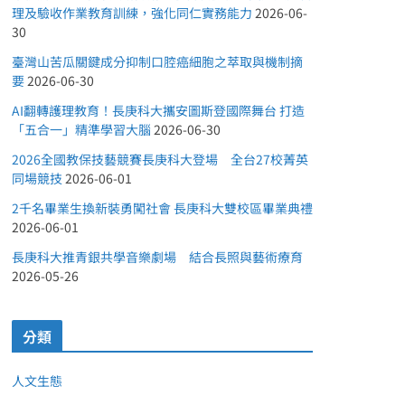
理及驗收作業教育訓練，強化同仁實務能力
2026-06-
30
臺灣山苦瓜關鍵成分抑制口腔癌細胞之萃取與機制摘
要
2026-06-30
AI翻轉護理教育！長庚科大攜安圖斯登國際舞台 打造
「五合一」精準學習大腦
2026-06-30
2026全國教保技藝競賽長庚科大登場 全台27校菁英
同場競技
2026-06-01
2千名畢業生換新裝勇闖社會 長庚科大雙校區畢業典禮
2026-06-01
長庚科大推青銀共學音樂劇場 結合長照與藝術療育
2026-05-26
分類
人文生態