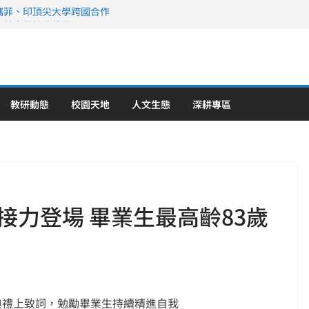
攜菲、印頂尖大學跨國合作
、美容學校收穫豐
直擊健康平權與智慧照護實踐
策略聯盟 培育護理尖兵
》醫學大學第5名 辦學實力再獲肯定
教研動態
校園天地
人文生態
深耕專區
接力登場 畢業生最高齡83歲