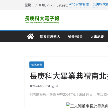
星期日, 9 8 月, 2026
Latest:
深化永續醫療 長庚科大
長庚科大訪凱瑟醫療集團
跨海築夢 長庚科大赴美
仁德醫專與長庚科大締結
長庚科大連四年穩居《遠見
關於長庚科大
號外/榮譽
大事紀要
號外/榮譽
長庚科大畢業典禮南北
2024-06-17
cgust
記者陳華興／桃園報導2024年6月16日 週日 上午12:09