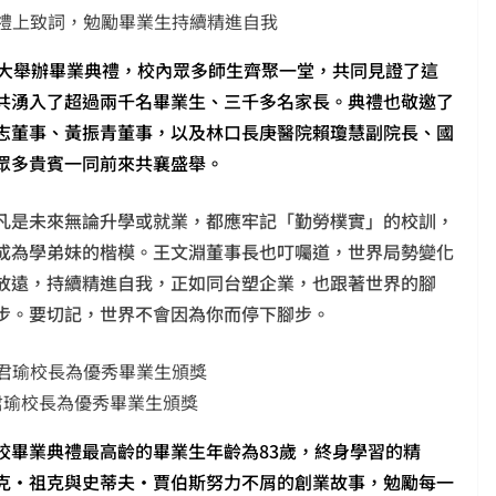
禮上致詞，勉勵畢業生持續精進自我
盛大舉辦畢業典禮，校內眾多師生齊聚一堂，共同見證了這
共湧入了超過兩千名畢業生、三千多名家長。典禮也敬邀了
志董事、黃振青董事，以及林口長庚醫院賴瓊慧副院長、國
眾多貴賓一同前來共襄盛舉。
凡是未來無論升學或就業，都應牢記「勤勞樸實」的校訓，
成為學弟妹的楷模。王文淵董事長也叮囑道，世界局勢變化
放遠，持續精進自我，正如同台塑企業，也跟著世界的腳
步。要切記，世界不會因為你而停下腳步。
君瑜校長為優秀畢業生頒獎
校畢業典禮最高齡的畢業生年齡為83歲，終身學習的精
克·祖克與史蒂夫·賈伯斯努力不屑的創業故事，勉勵每一