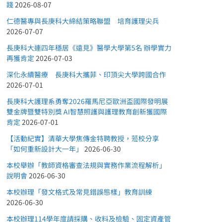
踐
2026-08-07
仁德醫專與長庚科大締結策略聯盟 培育護理尖兵
2026-07-07
長庚科大連四年穩居《遠見》醫學大學第5名 辦學實力
再獲肯定
2026-07-03
深化永續醫療 長庚科大攜菲、印頂尖大學跨國合作
2026-07-01
長庚科大護理系勇奪2026羅馬尼亞歐洲盃國際發明展
雙金牌暨雙特別獎 AI智慧照護與護理教育創新獲國際
肯定
2026-07-01
【活動紀實】清華大學焦傳金特聘教授，蒞校分享
「如何重新設計大一年」
2026-06-30
本校舉辦「教師資格審查法規與實務作業流程解析」
說明會
2026-06-30
本校辦理「發文格式及常見錯誤態樣」教育訓練
2026-06-30
本校辦理114學年度請採購、收料及檢驗、固定資產管