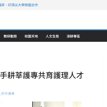
攜菲、印頂尖大學跨國合作
、美容學校收穫豐
直擊健康平權與智慧照護實踐
策略聯盟 培育護理尖兵
》醫學大學第5名 辦學實力再獲肯定
教研動態
校園天地
人文生態
深耕專區
攜手耕莘護專共育護理人才
,
耕莘護專