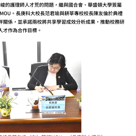
嚴峻的護理師人才荒的問題，繼與國合會、華盛頓大學簽屬
訂MOU。長庚科大校長范君瑜與耕莘專校校長陳友倫於典禮
伴關係，並承諾兩校將共享學習成效分析成果，推動校務研
人才作為合作目標。