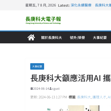
星期五, 7 8 月, 2026
Latest:
深化永續醫療 長庚科大
長庚科大訪凱瑟醫療集團
跨海築夢 長庚科大赴美
仁德醫專與長庚科大締結
長庚科大連四年穩居《遠見
關於長庚科大
號外/榮譽
大事紀要
大事紀要
長庚科大籲應活用AI 
2024-06-14
cgust
更新: 2024-06-13 1:27 PM
標籤
:
長庚科大
,
護理人才
,
AI