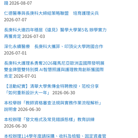
踐
2026-08-07
仁德醫專與長庚科大締結策略聯盟 培育護理尖兵
2026-07-07
長庚科大連四年穩居《遠見》醫學大學第5名 辦學實力
再獲肯定
2026-07-03
深化永續醫療 長庚科大攜菲、印頂尖大學跨國合作
2026-07-01
長庚科大護理系勇奪2026羅馬尼亞歐洲盃國際發明展
雙金牌暨雙特別獎 AI智慧照護與護理教育創新獲國際
肯定
2026-07-01
【活動紀實】清華大學焦傳金特聘教授，蒞校分享
「如何重新設計大一年」
2026-06-30
本校舉辦「教師資格審查法規與實務作業流程解析」
說明會
2026-06-30
本校辦理「發文格式及常見錯誤態樣」教育訓練
2026-06-30
本校辦理114學年度請採購、收料及檢驗、固定資產管