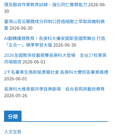
理及驗收作業教育訓練，強化同仁實務能力
2026-06-
30
臺灣山苦瓜關鍵成分抑制口腔癌細胞之萃取與機制摘
要
2026-06-30
AI翻轉護理教育！長庚科大攜安圖斯登國際舞台 打造
「五合一」精準學習大腦
2026-06-30
2026全國教保技藝競賽長庚科大登場 全台27校菁英
同場競技
2026-06-01
2千名畢業生換新裝勇闖社會 長庚科大雙校區畢業典禮
2026-06-01
長庚科大推青銀共學音樂劇場 結合長照與藝術療育
2026-05-26
分類
人文生態