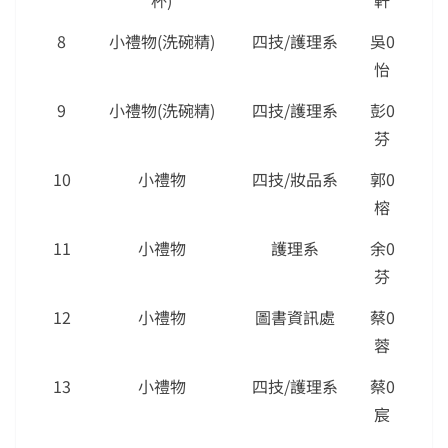
杯)
軒
8
小禮物(洗碗精)
四技/護理系
吳0
怡
9
小禮物(洗碗精)
四技/護理系
彭0
芬
10
小禮物
四技/妝品系
郭0
榕
11
小禮物
護理系
余0
芬
12
小禮物
圖書資訊處
蔡0
蓉
13
小禮物
四技/護理系
蔡0
宸