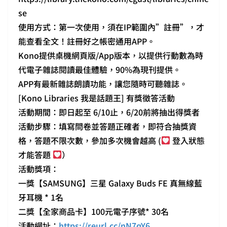
se
使用方式：第一次使用，須在IP範圍內”註冊”，才
能查看全文！註冊好之帳密通用APP。
Kono提供桌機網頁版/App版本，以提供行動數為時
代電子雜誌閱讀最佳體驗，90%為現刊提供。
APP有最新雜誌朗讀功能，讓您隨時可聽雜誌。
[Kono Libraries 我是話題王] 有獎徵答活動
活動期間：即日起至 6/10止，6/20前將抽出得獎者
活動步驟：填寫問卷並答題正確者，即符合抽獎資
格，答題不限次數，參加多次機會越高 (
登入狀態
才能答題
）
活動獎項：
一獎【SAMSUNG】三星 Galaxy Buds FE 真無線藍
牙耳機 * 1名
二獎【全家商品卡】100元電子序號* 30名
活動網址：
https://reurl.cc/nN7qY6