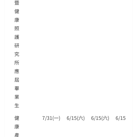
暨
健
康
照
護
研
究
所
應
屆
畢
業
生
健
7/31(一)
6/15(六)
6/15(六)
6/15(六)
康
產