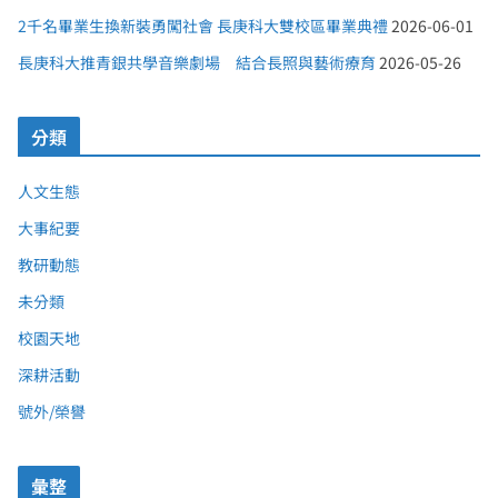
2千名畢業生換新裝勇闖社會 長庚科大雙校區畢業典禮
2026-06-01
長庚科大推青銀共學音樂劇場 結合長照與藝術療育
2026-05-26
分類
人文生態
大事紀要
教研動態
未分類
校園天地
深耕活動
號外/榮譽
彙整