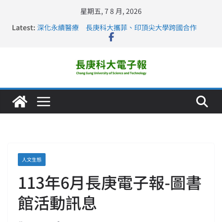
星期五, 7 8 月, 2026
Latest:
深化永續醫療 長庚科大攜菲、印頂尖大學跨國合作
長庚科大訪凱瑟醫療集團、美容學校收穫豐
跨海築夢 長庚科大赴美直擊健康平權與智慧照護實踐
仁德醫專與長庚科大締結策略聯盟 培育護理尖兵
長庚科大連四年穩居《遠見》醫學大學第5名 辦學實力再
獲肯定
人文生態
113年6月長庚電子報-圖書
館活動訊息