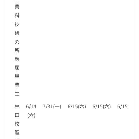
業
科
技
研
究
所
應
屆
畢
業
生
林
6/14
7/31(一)
6/15(六)
6/15(六)
6/15(六)
口
(六)
校
區