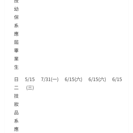
技
幼
保
系
應
屆
畢
業
生
日
5/15
7/31(一)
6/15(六)
6/15(六)
6/15(六)
二
(三)
技
妝
品
系
應