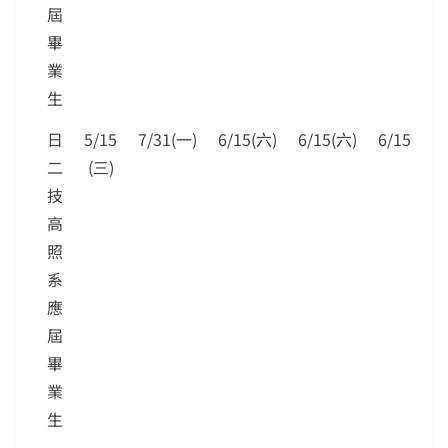
屆
畢
業
生
日
5/15
7/31(一)
6/15(六)
6/15(六)
6/15(六)
二
(三)
技
高
照
系
應
屆
畢
業
生