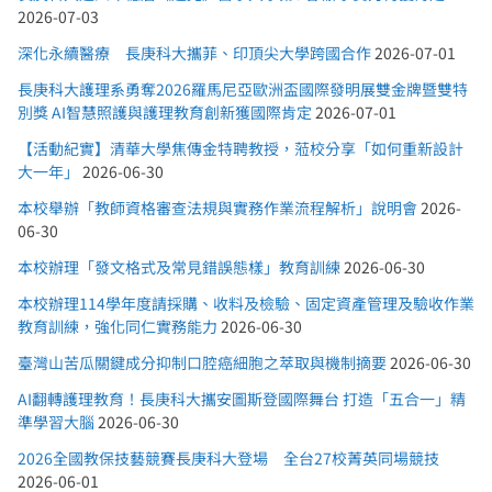
2026-07-03
深化永續醫療 長庚科大攜菲、印頂尖大學跨國合作
2026-07-01
長庚科大護理系勇奪2026羅馬尼亞歐洲盃國際發明展雙金牌暨雙特
別獎 AI智慧照護與護理教育創新獲國際肯定
2026-07-01
【活動紀實】清華大學焦傳金特聘教授，蒞校分享「如何重新設計
大一年」
2026-06-30
本校舉辦「教師資格審查法規與實務作業流程解析」說明會
2026-
06-30
本校辦理「發文格式及常見錯誤態樣」教育訓練
2026-06-30
本校辦理114學年度請採購、收料及檢驗、固定資產管理及驗收作業
教育訓練，強化同仁實務能力
2026-06-30
臺灣山苦瓜關鍵成分抑制口腔癌細胞之萃取與機制摘要
2026-06-30
AI翻轉護理教育！長庚科大攜安圖斯登國際舞台 打造「五合一」精
準學習大腦
2026-06-30
2026全國教保技藝競賽長庚科大登場 全台27校菁英同場競技
2026-06-01