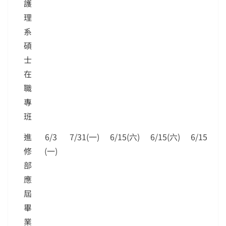
護
理
系
碩
士
在
職
專
班
進
6/3
7/31(一)
6/15(六)
6/15(六)
6/15(六)
修
(一)
部
應
屆
畢
業