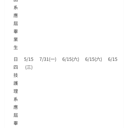
系
應
屆
畢
業
生
日
5/15
7/31(一)
6/15(六)
6/15(六)
6/15(六)
四
(三)
技
護
理
系
應
屆
畢