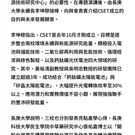
源技術研究中心」的必要性。在專題演講後，由長庚
大學永續長李坤穆接棒，向與會貴賓介紹CSET成立的
目的與未來發展願景。
李坤穆指出，CSET是去年10月才剛成立，目標是逐
步整合兩校環境永續與新能源研究能量，積極投入電
池與儲能技術、二氧化碳再利用與氫能技術、循環經
濟與綠色製程、以及鈣鈦礦光伏電池四大領域的研
究。其中，黃裕清副教授與吳明忠教授的研發團隊已
建立超過3年，成功結合「鈣鈦礦太陽能電池」與
「矽晶太陽能電池」，大幅提升光電轉換效率至30%
以上，應用潛力和實務價值不容小覷，展現強強聯手
的豐沛研發能量。
長庚大學說明，三校也分別發表亮點產學心得，長庚
科技大學民生學院中草藥研究中心張祐嘉博士以「關
於台灣原生種藥用植物台灣白及作為高血糖治療藥物