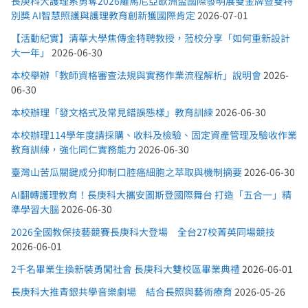
長庚科大護理系勇奪2026羅馬尼亞歐洲盃國際發明展雙金牌暨雙特
別獎 AI智慧照護與護理教育創新獲國際肯定
2026-07-01
【活動紀實】清華大學焦傳金特聘教授，蒞校分享「如何重新設計
大一年」
2026-06-30
本校舉辦「教師資格審查法規與實務作業流程解析」說明會
2026-
06-30
本校辦理「發文格式及常見錯誤態樣」教育訓練
2026-06-30
本校辦理114學年度請採購、收料及檢驗、固定資產管理及驗收作業
教育訓練，強化同仁實務能力
2026-06-30
臺灣山苦瓜關鍵成分抑制口腔癌細胞之萃取與機制摘要
2026-06-30
AI翻轉護理教育！長庚科大攜安圖斯登國際舞台 打造「五合一」精
準學習大腦
2026-06-30
2026全國教保技藝競賽長庚科大登場 全台27校菁英同場競技
2026-06-01
2千名畢業生換新裝勇闖社會 長庚科大雙校區畢業典禮
2026-06-01
長庚科大推青銀共學音樂劇場 結合長照與藝術療育
2026-05-26