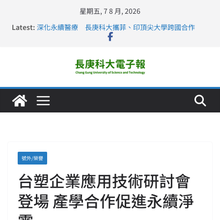
星期五, 7 8 月, 2026
Latest:
深化永續醫療 長庚科大攜菲、印頂尖大學跨國合作
長庚科大訪凱瑟醫療集團、美容學校收穫豐
跨海築夢 長庚科大赴美直擊健康平權與智慧照護實踐
仁德醫專與長庚科大締結策略聯盟 培育護理尖兵
長庚科大連四年穩居《遠見》醫學大學第5名 辦學實力再
獲肯定
號外/榮譽
台塑企業應用技術研討會
登場 產學合作促進永續淨