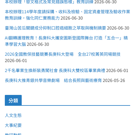
本校辦理「發文格式及常見錯誤態樣」教育訓練
2026-06-30
本校辦理114學年度請採購、收料及檢驗、固定資產管理及驗收作業
教育訓練，強化同仁實務能力
2026-06-30
臺灣山苦瓜關鍵成分抑制口腔癌細胞之萃取與機制摘要
2026-06-30
AI翻轉護理教育！長庚科大攜安圖斯登國際舞台 打造「五合一」精
準學習大腦
2026-06-30
2026全國教保技藝競賽長庚科大登場 全台27校菁英同場競技
2026-06-01
2千名畢業生換新裝勇闖社會 長庚科大雙校區畢業典禮
2026-06-01
長庚科大推青銀共學音樂劇場 結合長照與藝術療育
2026-05-26
分類
人文生態
大事紀要