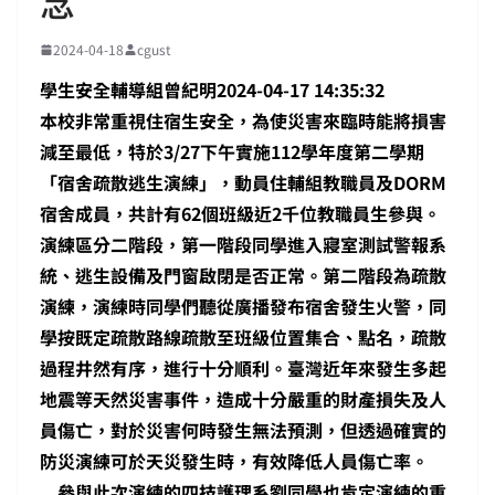
念
2024-04-18
cgust
學生安全輔導組曾紀明2024-04-17 14:35:32
本校非常重視住宿生安全，為使災害來臨時能將損害
減至最低，特於3/27下午實施112學年度第二學期
「宿舍疏散逃生演練」，動員住輔組教職員及DORM
宿舍成員，共計有62個班級近2千位教職員生參與。
演練區分二階段，第一階段同學進入寢室測試警報系
統、逃生設備及門窗啟閉是否正常。第二階段為疏散
演練，演練時同學們聽從廣播發布宿舍發生火警，同
學按既定疏散路線疏散至班級位置集合、點名，疏散
過程井然有序，進行十分順利。臺灣近年來發生多起
地震等天然災害事件，造成十分嚴重的財產損失及人
員傷亡，對於災害何時發生無法預測，但透過確實的
防災演練可於天災發生時，有效降低人員傷亡率。
參與此次演練的四技護理系劉同學也肯定演練的重