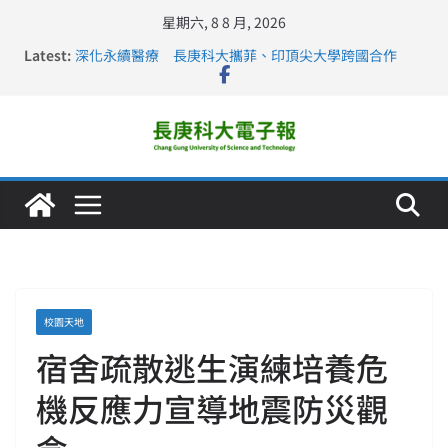
星期六, 8 8 月, 2026
Latest:
深化永續醫療 長庚科大攜菲、印頂尖大學跨國合作
長庚科大訪凱瑟醫療集團、美容學校收穫豐
跨海築夢 長庚科大赴美直擊健康平權與智慧照護實踐
仁德醫專與長庚科大締結策略聯盟 培育護理尖兵
長庚科大連四年穩居《遠見》醫學大學第5名 辦學實力再
獲肯定
校園天地
宿舍疏散逃生演練培養危
機反應力宣導地震防災觀