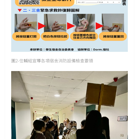
圖2-住輔組宣導各項宿舍消防設備檢查要領