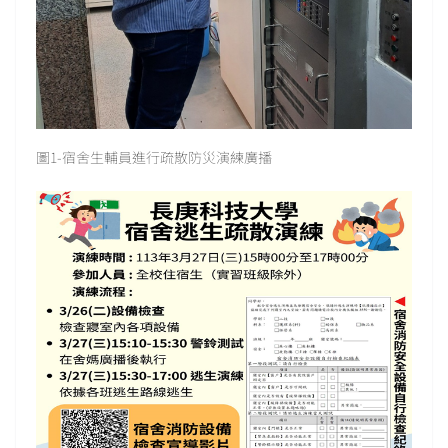
圖1-宿舍生輔員進行疏散防災演練廣播