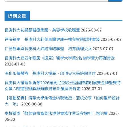
近期文章
長庚科大訪凱瑟醫療集團、美容學校收穫豐
2026-08-07
跨海築夢 長庚科大赴美直擊健康平權與智慧照護實踐
2026-08-07
仁德醫專與長庚科大締結策略聯盟 培育護理尖兵
2026-07-07
長庚科大連四年穩居《遠見》醫學大學第5名 辦學實力再獲肯定
2026-07-03
深化永續醫療 長庚科大攜菲、印頂尖大學跨國合作
2026-07-01
長庚科大護理系勇奪2026羅馬尼亞歐洲盃國際發明展雙金牌暨雙特
別獎 AI智慧照護與護理教育創新獲國際肯定
2026-07-01
【活動紀實】清華大學焦傳金特聘教授，蒞校分享「如何重新設計
大一年」
2026-06-30
本校舉辦「教師資格審查法規與實務作業流程解析」說明會
2026-
06-30