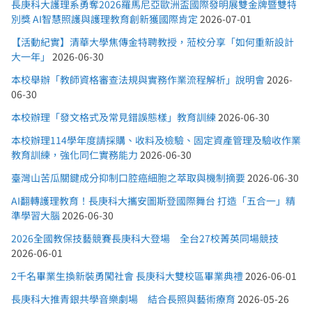
長庚科大護理系勇奪2026羅馬尼亞歐洲盃國際發明展雙金牌暨雙特
別獎 AI智慧照護與護理教育創新獲國際肯定
2026-07-01
【活動紀實】清華大學焦傳金特聘教授，蒞校分享「如何重新設計
大一年」
2026-06-30
本校舉辦「教師資格審查法規與實務作業流程解析」說明會
2026-
06-30
本校辦理「發文格式及常見錯誤態樣」教育訓練
2026-06-30
本校辦理114學年度請採購、收料及檢驗、固定資產管理及驗收作業
教育訓練，強化同仁實務能力
2026-06-30
臺灣山苦瓜關鍵成分抑制口腔癌細胞之萃取與機制摘要
2026-06-30
AI翻轉護理教育！長庚科大攜安圖斯登國際舞台 打造「五合一」精
準學習大腦
2026-06-30
2026全國教保技藝競賽長庚科大登場 全台27校菁英同場競技
2026-06-01
2千名畢業生換新裝勇闖社會 長庚科大雙校區畢業典禮
2026-06-01
長庚科大推青銀共學音樂劇場 結合長照與藝術療育
2026-05-26