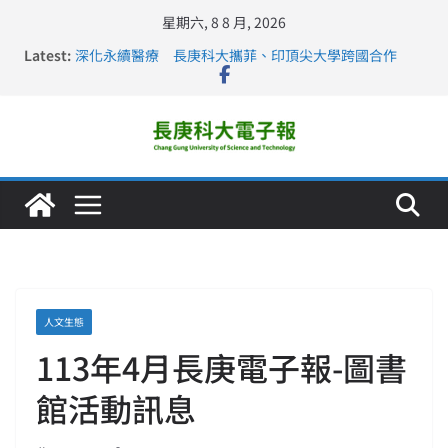
星期六, 8 8 月, 2026
Latest:
深化永續醫療 長庚科大攜菲、印頂尖大學跨國合作
長庚科大訪凱瑟醫療集團、美容學校收穫豐
跨海築夢 長庚科大赴美直擊健康平權與智慧照護實踐
仁德醫專與長庚科大締結策略聯盟 培育護理尖兵
長庚科大連四年穩居《遠見》醫學大學第5名 辦學實力再
獲肯定
人文生態
113年4月長庚電子報-圖書
館活動訊息