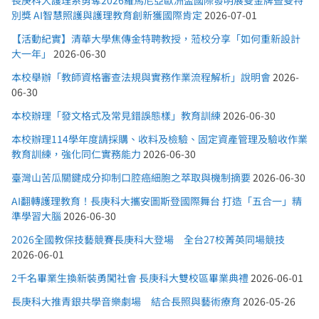
長庚科大護理系勇奪2026羅馬尼亞歐洲盃國際發明展雙金牌暨雙特
別獎 AI智慧照護與護理教育創新獲國際肯定
2026-07-01
【活動紀實】清華大學焦傳金特聘教授，蒞校分享「如何重新設計
大一年」
2026-06-30
本校舉辦「教師資格審查法規與實務作業流程解析」說明會
2026-
06-30
本校辦理「發文格式及常見錯誤態樣」教育訓練
2026-06-30
本校辦理114學年度請採購、收料及檢驗、固定資產管理及驗收作業
教育訓練，強化同仁實務能力
2026-06-30
臺灣山苦瓜關鍵成分抑制口腔癌細胞之萃取與機制摘要
2026-06-30
AI翻轉護理教育！長庚科大攜安圖斯登國際舞台 打造「五合一」精
準學習大腦
2026-06-30
2026全國教保技藝競賽長庚科大登場 全台27校菁英同場競技
2026-06-01
2千名畢業生換新裝勇闖社會 長庚科大雙校區畢業典禮
2026-06-01
長庚科大推青銀共學音樂劇場 結合長照與藝術療育
2026-05-26