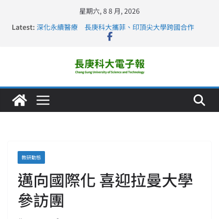
星期六, 8 8 月, 2026
Latest:
深化永續醫療 長庚科大攜菲、印頂尖大學跨國合作
長庚科大訪凱瑟醫療集團、美容學校收穫豐
跨海築夢 長庚科大赴美直擊健康平權與智慧照護實踐
仁德醫專與長庚科大締結策略聯盟 培育護理尖兵
長庚科大連四年穩居《遠見》醫學大學第5名 辦學實力再
獲肯定
教研動態
邁向國際化 喜迎拉曼大學
參訪團