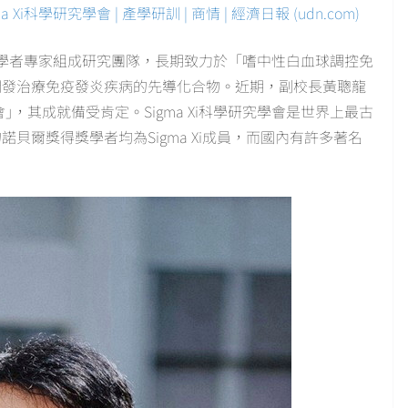
學研究學會 | 產學研訓 | 商情 | 經濟日報 (udn.com)
學者專家組成研究團隊，長期致力於「嗜中性白血球調控免
開發治療免疫發炎疾病的先導化合物。近期，副校長黃聰龍
會｣，其成就備受肯定。Sigma Xi科學研究學會是世界上最古
諾貝爾獎得獎學者均為Sigma Xi成員，而國內有許多著名