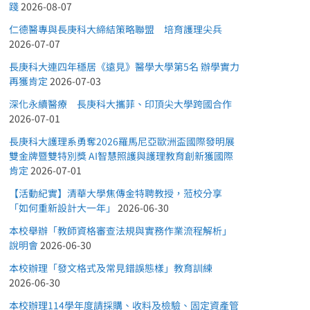
踐
2026-08-07
仁德醫專與長庚科大締結策略聯盟 培育護理尖兵
2026-07-07
長庚科大連四年穩居《遠見》醫學大學第5名 辦學實力
再獲肯定
2026-07-03
深化永續醫療 長庚科大攜菲、印頂尖大學跨國合作
2026-07-01
長庚科大護理系勇奪2026羅馬尼亞歐洲盃國際發明展
雙金牌暨雙特別獎 AI智慧照護與護理教育創新獲國際
肯定
2026-07-01
【活動紀實】清華大學焦傳金特聘教授，蒞校分享
「如何重新設計大一年」
2026-06-30
本校舉辦「教師資格審查法規與實務作業流程解析」
說明會
2026-06-30
本校辦理「發文格式及常見錯誤態樣」教育訓練
2026-06-30
本校辦理114學年度請採購、收料及檢驗、固定資產管