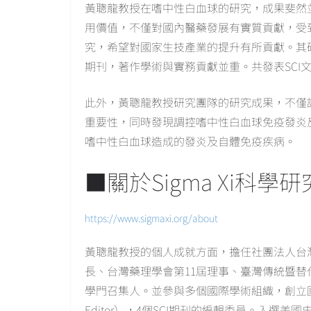
黃聰龍教授在嗜中性白血球的研究，成果斐然
用價值，不僅對國內醫藥發展有實質貢獻，受
究，希望對國家生技產業的提升有所貢獻。其
期刊，著作學術與實務貢獻並重。共發表SCI文
此外，黃聰龍教授研究團隊的研究成果，不僅
重要性，同時發現調控嗜中性白血球免疫發炎
嗜中性白血球造成的發炎及自體免疫疾病。
■關於Sigma Xi科
https://www.sigmaxi.org/about
黃聰龍教授的個人成就方面，擔任社團法人台
長、台灣藥理學會第11屆理事、臺灣傳統暨替
學門召集人。並參與多個國際學術組織，創立國際雜誌Fronti
Editor），4個SCI期刊的編輯委員。入選美國