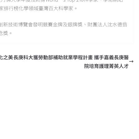
球頂尖科學家排行榜化學領域臺灣百大科學家。
創新技術博覽會發明競賽金牌及銀牌獎、財團法人沈水德翁
念獎。
化之美
長庚科大獲勞動部補助就業學程計畫 攜手嘉義長庚醫
院培育護理菁英人才