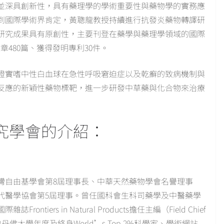
並深具創新性，具有藥理學的學術重要性與藥物學的實務應
到國際學術界肯定，黃聰龍教授持續進行抗發炎藥物轉譯研
研究成果具有原創性，主要刊登在藥學與藥理學領域的國際
章480篇、獲得發明專利30件。
證實嗜中性白血球在急性呼吸窘迫症以及乾癬的致病機制與
反應的新穎性藥物標靶，進一步研發中草藥與化合物來治療
學研究學會的介紹：
灣自由基學會第8屆理事長、中華天然藥物學會名譽理事
代醫學協會第5屆理事。曾任國科會生科司藥學及中醫藥學
ers in Natural Products擔任主編（Field Chief
史丹佛大學年度及終身World’s Top 2%科學家、學術網站