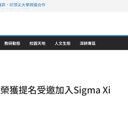
攜菲、印頂尖大學跨國合作
、美容學校收穫豐
直擊健康平權與智慧照護實踐
策略聯盟 培育護理尖兵
》醫學大學第5名 辦學實力再獲肯定
教研動態
校園天地
人文生態
深耕專區
獲提名受邀加入Sigma Xi