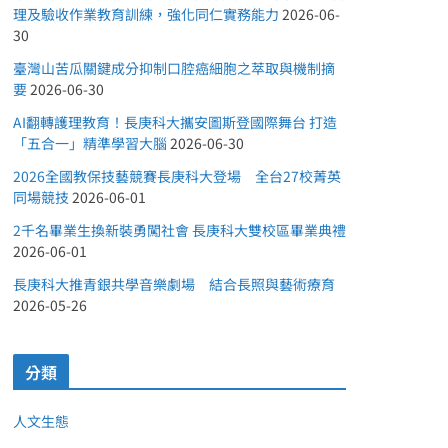
理及驗收作業教育訓練，強化同仁實務能力
2026-06-
30
臺灣山苦瓜關鍵成分抑制口腔癌細胞之萃取與機制摘
要
2026-06-30
AI翻轉護理教育！長庚科大攜安圖斯登國際舞台 打造
「五合一」精準學習大腦
2026-06-30
2026全國教保技藝競賽長庚科大登場 全台27校菁英
同場競技
2026-06-01
2千名畢業生換新裝勇闖社會 長庚科大雙校區畢業典禮
2026-06-01
長庚科大推青銀共學音樂劇場 結合長照與藝術療育
2026-05-26
分類
人文生態