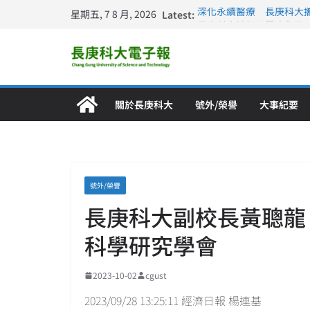
星期五, 7 8 月, 2026
Latest:
深化永續醫療 長庚科大
長庚科大訪凱瑟醫療集團
跨海築夢 長庚科大赴美
仁德醫專與長庚科大締結
長庚科大連四年穩居《遠見
關於長庚科大
號外/榮譽
大事紀要
號外/榮譽
長庚科大副校長黃聰龍 榮
科學研究學會
2023-10-02
cgust
2023/09/28 13:25:11 經濟日報 楊連基