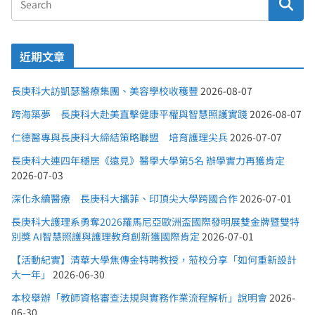
近期文章
長庚科大訪凱瑟醫療集團、美容學校收穫豐
2026-08-07
跨海築夢 長庚科大赴美直擊健康平權與智慧照護實踐
2026-08-07
仁德醫專與長庚科大締結策略聯盟 培育護理尖兵
2026-07-07
長庚科大連四年穩居《遠見》醫學大學第5名 辦學實力再獲肯定
2026-07-03
深化永續醫療 長庚科大攜菲、印頂尖大學跨國合作
2026-07-01
長庚科大護理系勇奪2026羅馬尼亞歐洲盃國際發明展雙金牌暨雙特
別獎 AI智慧照護與護理教育創新獲國際肯定
2026-07-01
【活動紀實】清華大學焦傳金特聘教授，蒞校分享「如何重新設計
大一年」
2026-06-30
本校舉辦「教師資格審查法規與實務作業流程解析」說明會
2026-
06-30