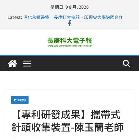
星期日, 9 8 月, 2026
Latest:
深化永續醫療 長庚科大攜菲、印頂尖大學跨國合作
長庚科大訪凱瑟醫療集團、美容學校收穫豐
跨海築夢 長庚科大赴美直擊健康平權與智慧照護實踐
仁德醫專與長庚科大締結策略聯盟 培育護理尖兵
長庚科大連四年穩居《遠見》醫學大學第5名 辦學實力再
獲肯定
教研動態
【專利研發成果】攜帶式
針頭收集裝置-陳玉蘭老師