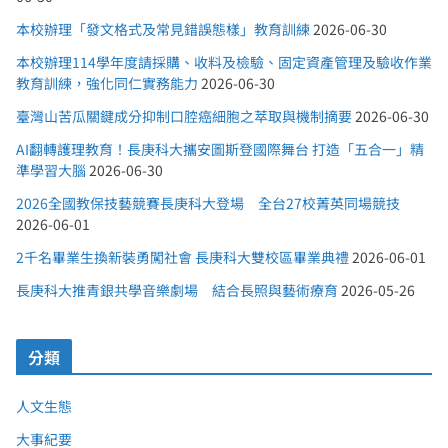
本校辦理「發文格式及常見錯誤態樣」教育訓練
2026-06-30
本校辦理114學年度請採購、收料及檢驗、固定資產管理及驗收作業
教育訓練，強化同仁實務能力
2026-06-30
臺灣山苦瓜關鍵成分抑制口腔癌細胞之萃取與機制摘要
2026-06-30
AI翻轉護理教育！長庚科大攜安圖斯登國際舞台 打造「五合一」精
準學習大腦
2026-06-30
2026全國教保技藝競賽長庚科大登場 全台27校菁英同場競技
2026-06-01
2千名畢業生換新裝勇闖社會 長庚科大雙校區畢業典禮
2026-06-01
長庚科大推青銀共學音樂劇場 結合長照與藝術療育
2026-05-26
分類
人文生態
大事紀要