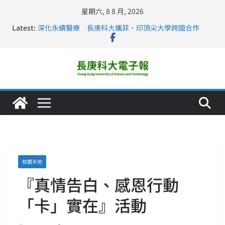
星期六, 8 8 月, 2026
Latest:
深化永續醫療 長庚科大攜菲、印頂尖大學跨國合作
長庚科大訪凱瑟醫療集團、美容學校收穫豐
跨海築夢 長庚科大赴美直擊健康平權與智慧照護實踐
仁德醫專與長庚科大締結策略聯盟 培育護理尖兵
長庚科大連四年穩居《遠見》醫學大學第5名 辦學實力再
獲肯定
校園天地
『真情告白、感恩行動
「卡」實在』活動