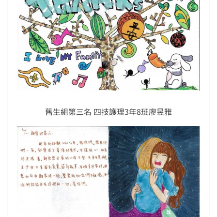
舊生組第三名 四技護理3年8班廖昱雅