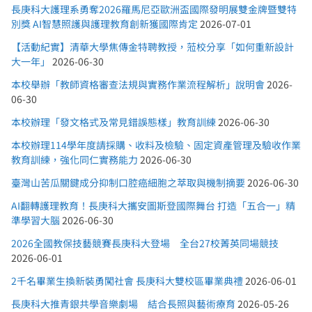
長庚科大護理系勇奪2026羅馬尼亞歐洲盃國際發明展雙金牌暨雙特
別獎 AI智慧照護與護理教育創新獲國際肯定
2026-07-01
【活動紀實】清華大學焦傳金特聘教授，蒞校分享「如何重新設計
大一年」
2026-06-30
本校舉辦「教師資格審查法規與實務作業流程解析」說明會
2026-
06-30
本校辦理「發文格式及常見錯誤態樣」教育訓練
2026-06-30
本校辦理114學年度請採購、收料及檢驗、固定資產管理及驗收作業
教育訓練，強化同仁實務能力
2026-06-30
臺灣山苦瓜關鍵成分抑制口腔癌細胞之萃取與機制摘要
2026-06-30
AI翻轉護理教育！長庚科大攜安圖斯登國際舞台 打造「五合一」精
準學習大腦
2026-06-30
2026全國教保技藝競賽長庚科大登場 全台27校菁英同場競技
2026-06-01
2千名畢業生換新裝勇闖社會 長庚科大雙校區畢業典禮
2026-06-01
長庚科大推青銀共學音樂劇場 結合長照與藝術療育
2026-05-26