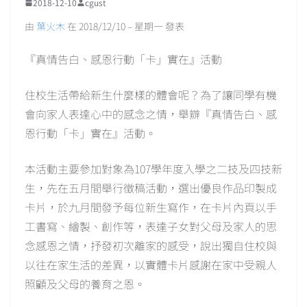
2018-12-10
cgust
由
葉火木
在 2018/12/10 – 星期一 發表
『真情告白、感恩行動「卡」實在』活動
住校生活帶給新生什麼樣的體會呢？為了讓同學有機
會向家人表達心中的感念之情，舉辧『真情告白、感
恩行動「卡」實在』活動。
本活動主要參加對象為107學年度入學之二技及四技新
生，先在五月間舉行徵稿活動，選出優良作品印製成
卡片，於九月間發予每位新生寫作，在卡片內頁以手
工書寫、繪製、創作等，表達子女對父母及家人的思
念感恩之情，抒發初次離家的感受，說出獨自住校與
以往在家生活的差異，以實體卡片感謝在家中受親人
照顧及父母的養育之恩。