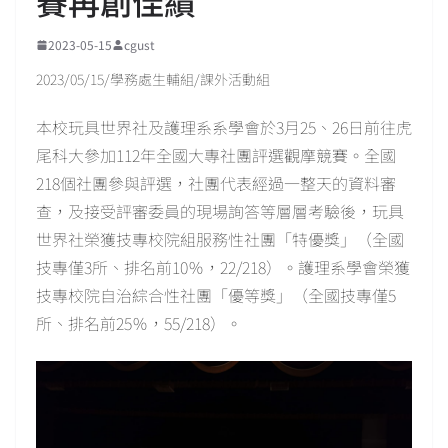
賽再創佳績
2023-05-15
cgust
2023/05/15/學務處生輔組/課外活動組
本校玩具世界社及護理系系學會於3月25、26日前往虎
尾科大參加112年全國大專社團評選觀摩競賽。全國
218個社團參與評選，社團代表經過一整天的資料審
查，及接受評審委員的現場詢答等層層考驗後，玩具
世界社榮獲技專校院組服務性社團「特優獎」（全國
技專僅3所、排名前10％，22/218）。護理系學會榮獲
技專校院自治綜合性社團「優等獎」（全國技專僅5
所、排名前25％，55/218）。