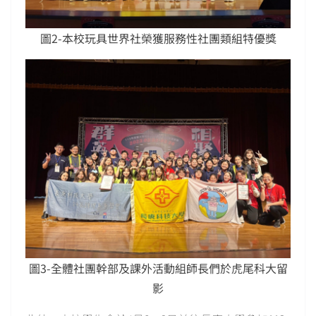
圖2-本校玩具世界社榮獲服務性社團類組特優獎
圖3-全體社團幹部及課外活動組師長們於虎尾科大留
影