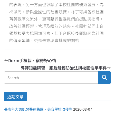
的表現，另一方面也彰顯了本校社團的優秀發展，為
校爭光。參與全國性的社團競賽，除了可與各校社團
菁英觀摩交流外，更可藉評鑑委員們的提點與指導，
改善社團經營、管理及績效的缺失。社團幹部們上台
領獎接受表揚固然可喜，但下台返校後即將面臨社團
的傳承延續，更是未來現實挑戰的開始！
Dorm手植栽，宿得好心情
導師知能研習—跟蹤騷擾防治法與校園性平事件
近期文章
長庚科大訪凱瑟醫療集團、美容學校收穫豐
2026-08-07