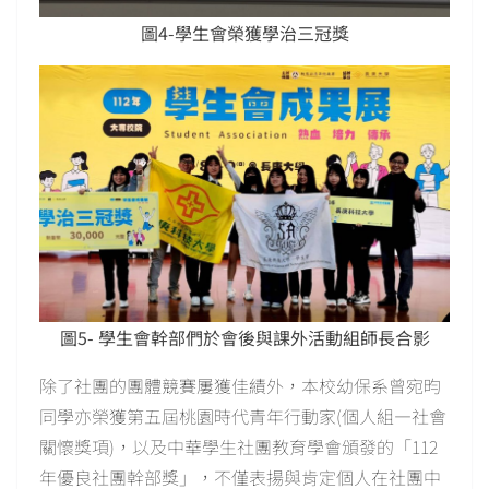
圖4-學生會榮獲學治三冠獎
圖5- 學生會幹部們於會後與課外活動組師長合影
除了社團的團體競賽屢獲佳績外，本校幼保系曾宛昀
同學亦榮獲第五屆桃園時代青年行動家(個人組—社會
關懷獎項)，以及中華學生社團教育學會頒發的「112
年優良社團幹部獎」，不僅表揚與肯定個人在社團中