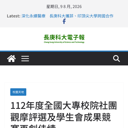
星期日, 9 8 月, 2026
Latest:
深化永續醫療 長庚科大攜菲、印頂尖大學跨國合作
長庚科大訪凱瑟醫療集團、美容學校收穫豐
跨海築夢 長庚科大赴美直擊健康平權與智慧照護實踐
仁德醫專與長庚科大締結策略聯盟 培育護理尖兵
長庚科大連四年穩居《遠見》醫學大學第5名 辦學實力再
獲肯定
校園天地
112年度全國大專校院社團
觀摩評選及學生會成果競