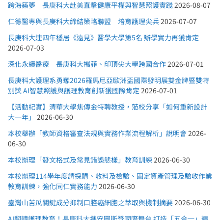
跨海築夢 長庚科大赴美直擊健康平權與智慧照護實踐
2026-08-07
仁德醫專與長庚科大締結策略聯盟 培育護理尖兵
2026-07-07
長庚科大連四年穩居《遠見》醫學大學第5名 辦學實力再獲肯定
2026-07-03
深化永續醫療 長庚科大攜菲、印頂尖大學跨國合作
2026-07-01
長庚科大護理系勇奪2026羅馬尼亞歐洲盃國際發明展雙金牌暨雙特
別獎 AI智慧照護與護理教育創新獲國際肯定
2026-07-01
【活動紀實】清華大學焦傳金特聘教授，蒞校分享「如何重新設計
大一年」
2026-06-30
本校舉辦「教師資格審查法規與實務作業流程解析」說明會
2026-
06-30
本校辦理「發文格式及常見錯誤態樣」教育訓練
2026-06-30
本校辦理114學年度請採購、收料及檢驗、固定資產管理及驗收作業
教育訓練，強化同仁實務能力
2026-06-30
臺灣山苦瓜關鍵成分抑制口腔癌細胞之萃取與機制摘要
2026-06-30
AI翻轉護理教育！長庚科大攜安圖斯登國際舞台 打造「五合一」精