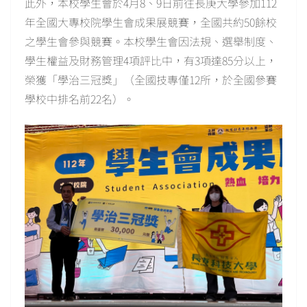
此外，本校學生會於4月8、9日前往長庚大學參加112
年全國大專校院學生會成果展競賽，全國共約50餘校
之學生會參與競賽。本校學生會因法規、選舉制度、
學生權益及財務管理4項評比中，有3項達85分以上，
榮獲「學治三冠獎」（全國技專僅12所，於全國參賽
學校中排名前22名）。