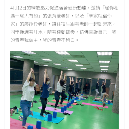
4月12日的釋放壓力促進宿舍健康動能，邀請「瑜你相
遇—珈人有約」的張育菱老師，以及「拳家就宿你
家」的廖翊伶老師，讓住宿生跟著老師一起動起來，
同學揮灑著汗水，隨著律動節奏，仿佛告訴自己—我
的青春我做主，我的青春不留白。