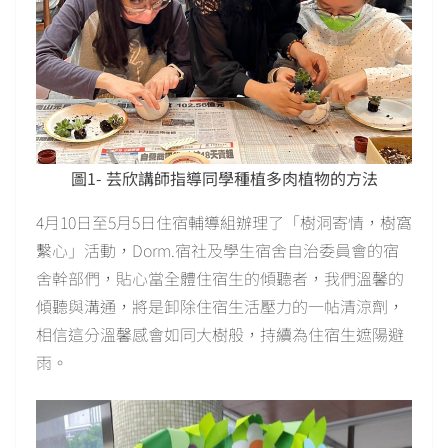
圖1- 芸欣講師指導同學種植多肉植物的方法
4月10日至5月5日住宿輔導組辦理了「樹洞寄情，樹窩
繫心」活動，Dorm.宿社及學生宿舍自治委員會的宿
舍幹部們，貼心當全體住宿生的傾聽者，我們溫馨的
傾聽與溝通，將是卸除住宿生活壓力的一帖清涼劑，
相信這分溫馨感會如同大樹般，持續為住宿生遮陽避
雨。