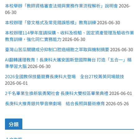
本校舉辦「教師資格審查法規與實務作業流程解析」說明會
2026-
06-30
本校辦理「發文格式及常見錯誤態樣」教育訓練
2026-06-30
本校辦理114學年度請採購、收料及檢驗、固定資產管理及驗收作業
教育訓練，強化同仁實務能力
2026-06-30
臺灣山苦瓜關鍵成分抑制口腔癌細胞之萃取與機制摘要
2026-06-30
AI翻轉護理教育！長庚科大攜安圖斯登國際舞台 打造「五合一」精
準學習大腦
2026-06-30
2026全國教保技藝競賽長庚科大登場 全台27校菁英同場競技
2026-06-01
2千名畢業生換新裝勇闖社會 長庚科大雙校區畢業典禮
2026-06-01
長庚科大推青銀共學音樂劇場 結合長照與藝術療育
2026-05-26
分類