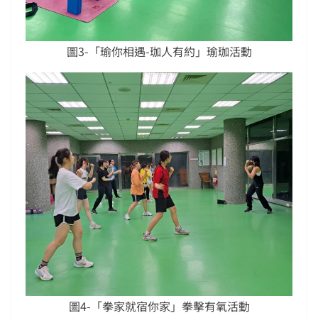
圖3-「瑜你相遇-珈人有約」瑜珈活動
圖4-「拳家就宿你家」拳擊有氧活動