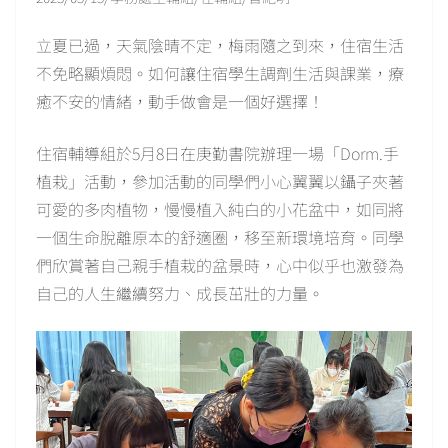
立夏已過，天氣陰晴不定，梅雨隨之到來，住宿生活
不免略顯煩悶。如何讓住宿學生調劑生活與課業，療
癒不安的情緒，動手做會是一個好選擇！
住宿輔導組於5月8日在庚勤書院辦理一場「Dorm.手
植栽」活動，參加活動的同學們小心翼翼以鑷子夾著
可愛的多肉植物，慢慢植入純白的小花盆中，如同將
一個生命脫離原本的舒適圈，移至新環境培育。同學
們欣賞著自己親手植栽的盆景時，心中似乎也激發為
自己的人生繼續努力、成長茁壯的力量。