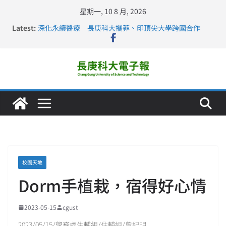
星期一, 10 8 月, 2026
Latest:
深化永續醫療 長庚科大攜菲、印頂尖大學跨國合作
長庚科大訪凱瑟醫療集團、美容學校收穫豐
跨海築夢 長庚科大赴美直擊健康平權與智慧照護實踐
仁德醫專與長庚科大締結策略聯盟 培育護理尖兵
長庚科大連四年穩居《遠見》醫學大學第5名 辦學實力再
獲肯定
校園天地
Dorm手植栽，宿得好心情
2023-05-15
cgust
2023/05/15/學務處生輔組/住輔組/曾紀明