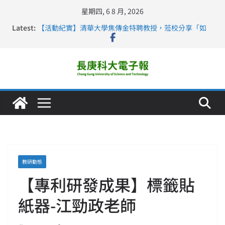
星期四, 6 8 月, 2026
Latest:
【活動紀實】清華大學焦傳金特聘教授，蒞校分享「如
何重新設計大一年」
仁德醫專與長庚科大締結策略聯盟 培育護理尖兵
長庚科大連四年穩居《遠見》醫學大學第5名 辦學實力再
獲肯定
深化永續醫療 長庚科大攜菲、印頂尖大學跨國合作
長庚科大護理系勇奪2026羅馬尼亞歐洲盃國際發明展雙
金牌暨雙特別獎 AI智慧照護與護理教育創新獲國際肯定
教研動態
【專利研發成果】標籤貼
紙器-江勁政老師