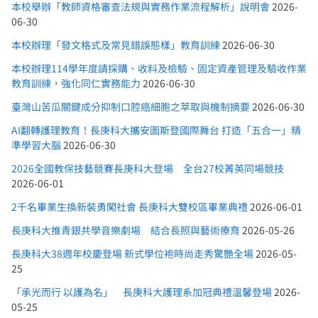
本校舉辦「教師資格審查法規與實務作業流程解析」說明會
2026-
06-30
本校辦理「發文格式及常見錯誤態樣」教育訓練
2026-06-30
本校辦理114學年度請採購、收料及檢驗、固定資產管理及驗收作業
教育訓練，強化同仁實務能力
2026-06-30
臺灣山苦瓜關鍵成分抑制口腔癌細胞之萃取與機制摘要
2026-06-30
AI翻轉護理教育！長庚科大攜安圖斯登國際舞台 打造「五合一」精
準學習大腦
2026-06-30
2026全國教保技藝競賽長庚科大登場 全台27校菁英同場競技
2026-06-01
2千名畢業生換新裝勇闖社會 長庚科大雙校區畢業典禮
2026-06-01
長庚科大推青銀共學音樂劇場 結合長照與藝術療育
2026-05-26
長庚科大38週年校慶登場 新式學位袍時尚走秀驚艷全場
2026-05-
25
「承光而行 以護為名」 長庚科大護理系加冠典禮溫馨登場
2026-
05-25