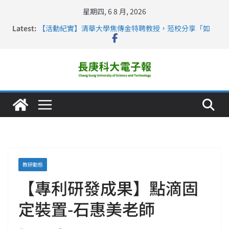
星期四, 6 8 月, 2026
Latest:
【活動紀實】清華大學焦傳金特聘教授，蒞校分享「如
何重新設計大一年」
仁德醫專與長庚科大締結策略聯盟 培育護理尖兵
長庚科大連四年穩居《遠見》醫學大學第5名 辦學實力再
獲肯定
深化永續醫療 長庚科大攜菲、印頂尖大學跨國合作
長庚科大護理系勇奪2026羅馬尼亞歐洲盃國際發明展雙
金牌暨雙特別獎 AI智慧照護與護理教育創新獲國際肯定
教研動態
【專利研發成果】點滴固
定裝置-石惠美老師