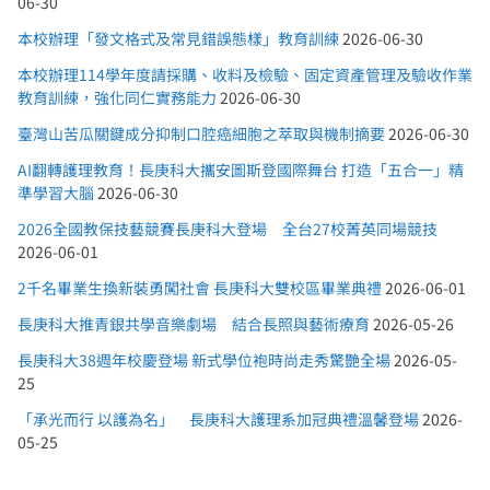
06-30
本校辦理「發文格式及常見錯誤態樣」教育訓練
2026-06-30
本校辦理114學年度請採購、收料及檢驗、固定資產管理及驗收作業
教育訓練，強化同仁實務能力
2026-06-30
臺灣山苦瓜關鍵成分抑制口腔癌細胞之萃取與機制摘要
2026-06-30
AI翻轉護理教育！長庚科大攜安圖斯登國際舞台 打造「五合一」精
準學習大腦
2026-06-30
2026全國教保技藝競賽長庚科大登場 全台27校菁英同場競技
2026-06-01
2千名畢業生換新裝勇闖社會 長庚科大雙校區畢業典禮
2026-06-01
長庚科大推青銀共學音樂劇場 結合長照與藝術療育
2026-05-26
長庚科大38週年校慶登場 新式學位袍時尚走秀驚艷全場
2026-05-
25
「承光而行 以護為名」 長庚科大護理系加冠典禮溫馨登場
2026-
05-25