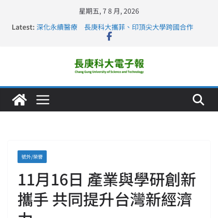
星期五, 7 8 月, 2026
Latest:
深化永續醫療 長庚科大攜菲、印頂尖大學跨國合作
長庚科大訪凱瑟醫療集團、美容學校收穫豐
跨海築夢 長庚科大赴美直擊健康平權與智慧照護實踐
仁德醫專與長庚科大締結策略聯盟 培育護理尖兵
長庚科大連四年穩居《遠見》醫學大學第5名 辦學實力再
獲肯定
號外/榮譽
11月16日 產業與學研創新
攜手 共同提升台灣新經濟