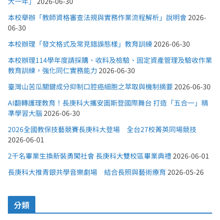
大一年」
2026-06-30
本校舉辦「教師資格審查法規與實務作業流程解析」說明會
2026-
06-30
本校辦理「發文格式及常見錯誤態樣」教育訓練
2026-06-30
本校辦理114學年度請採購、收料及檢驗、固定資產管理及驗收作業
教育訓練，強化同仁實務能力
2026-06-30
臺灣山苦瓜關鍵成分抑制口腔癌細胞之萃取與機制摘要
2026-06-30
AI翻轉護理教育！長庚科大攜安圖斯登國際舞台 打造「五合一」精
準學習大腦
2026-06-30
2026全國教保技藝競賽長庚科大登場 全台27校菁英同場競技
2026-06-01
2千名畢業生換新裝勇闖社會 長庚科大雙校區畢業典禮
2026-06-01
長庚科大推青銀共學音樂劇場 結合長照與藝術療育
2026-05-26
分類