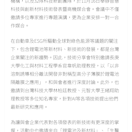
機構，以及32隊科技新創團隊，於11月16日舉辦智慧
科技與創新材料技術發表暨商機媒合會。會議中不僅
邀請多位專家進行專題演講，更為企業安排一對一合
作媒合。
在自動車及ESG所驅動全球對綠色能源等議題的關注
下，包含鋰電池等新材料、新技術的發展，都是台灣
企業關注的新趨勢。因此，技術分享會特別邀請長庚
大學化工與材料工程學系官韋帆助理教授，以「以非
溶劑誘導相分離法開發非對稱型高分子薄膜於鋰電池
隔離膜之應用」，和與會者進行深度討論。此外，也
邀請到台灣科技大學林柏廷教授、元智大學王緒翔助
理教授等多位知名專家，針對AI等各項技術提出他們
最新研究和應用。
為讓與會企業代表對各項發表的新技術有更深度的掌
握，活動中也邀請來自「鋰電池及新材料」、「生醫