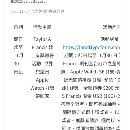
2022-11-03
cgust
2022.11.03/何美鈴/圖書資訊處
日期
活動主題
活動內容
即日
Taylor &
活動網址：
起至
Francis 線
https://tandf.typeform.com/t
11月
上有獎徵答
期間：即日起至11月30 日 活動對象
30
活動 -世界
Francis 期刊全台訂戶之全體師
日止
旅遊日
獎：Apple Watch SE (1支) 貳獎
Apple
調光閱讀檯燈 (1座) 參獎：鐵三
Watch 好獎
組) 肆獎：全聯禮券 $200 元 (30份
帶回家
& Francis 限量 USB (16G) (
答案全對者，即可參加抽獎。活
腦隨機方式選出獲獎者。 以 ema
獎者。獲獎者請於1週內以 emai
回應，視同放棄領獎資格! 獎項