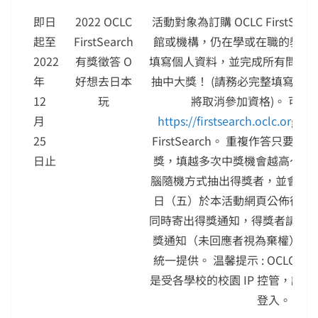
即日
2022 OCLC
活動對象為訂購 OCLC FirstSea
起至
FirstSearch
館或機構，仍在學或在職的教職員
2022
有獎徵答 O
填寫個人資料，並完成所有問題
年
好想去日本
抽中大獎！ (請務必完整填寫各
12
玩
將取消參加資格)。 可透
月
https://firstsearch.oclc.org/FS
25
FirstSearch。 重複作答只要
日止
獎，填越多次中獎機會越高～ 活
腦隨機方式抽出得獎者，並會在 2022
日（五）於本活動網頁公佈得獎名
同時寄出得獎通知，得獎者請於
獎通知（未回應者視為棄權）。 獎
統一提供。 温馨提示 : OCLC Firs
是受各學校的校園 IP 控管，請在校
登入。