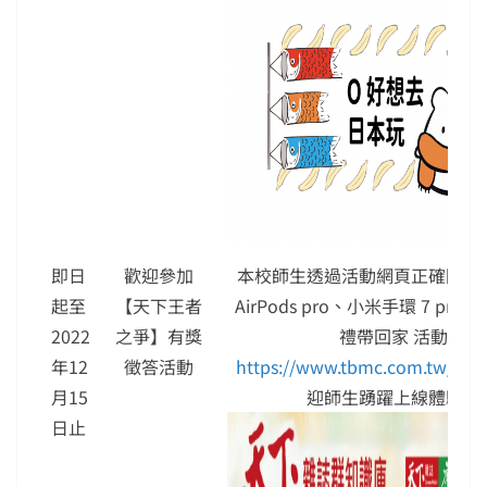
即日
歡迎參加
本校師生透過活動網頁正確回答
起至
【天下王者
AirPods pro、小米手環 7 pr
2022
之爭】有獎
禮帶回家 活動網址
年12
徵答活動
https://www.tbmc.com.tw/eve
月15
迎師生踴躍上線體驗與
日止