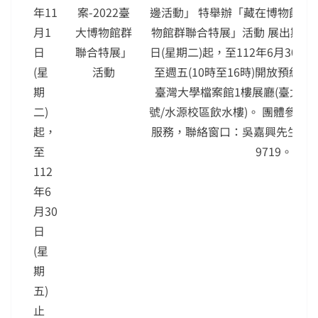
年11
案-2022臺
邊活動」 特舉辦「藏在博物館的檔
月1
大博物館群
物館群聯合特展」活動 展出期間：自
日
聯合特展」
日(星期二)起，至112年6月30日(
(星
活動
至週五(10時至16時)開放預約參
期
臺灣大學檔案館1樓展廳(臺北市
二)
號/水源校區飲水樓)。 團體參觀
起，
服務，聯絡窗口：吳嘉興先生，電話： 
至
9719。
112
年6
月30
日
(星
期
五)
止