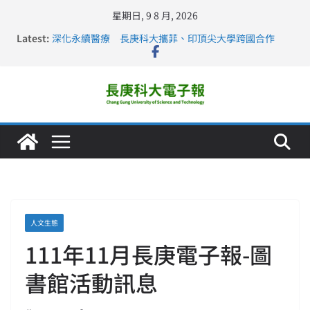
星期日, 9 8 月, 2026
Latest:
深化永續醫療 長庚科大攜菲、印頂尖大學跨國合作
長庚科大訪凱瑟醫療集團、美容學校收穫豐
跨海築夢 長庚科大赴美直擊健康平權與智慧照護實踐
仁德醫專與長庚科大締結策略聯盟 培育護理尖兵
長庚科大連四年穩居《遠見》醫學大學第5名 辦學實力再
獲肯定
人文生態
111年11月長庚電子報-圖
書館活動訊息