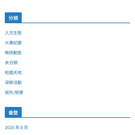
分類
人文生態
大事紀要
教研動態
未分類
校園天地
深耕活動
號外/榮譽
彙整
2026 年 8 月