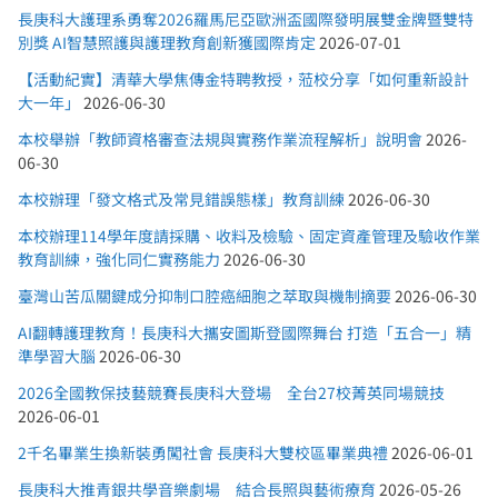
長庚科大護理系勇奪2026羅馬尼亞歐洲盃國際發明展雙金牌暨雙特
別獎 AI智慧照護與護理教育創新獲國際肯定
2026-07-01
【活動紀實】清華大學焦傳金特聘教授，蒞校分享「如何重新設計
大一年」
2026-06-30
本校舉辦「教師資格審查法規與實務作業流程解析」說明會
2026-
06-30
本校辦理「發文格式及常見錯誤態樣」教育訓練
2026-06-30
本校辦理114學年度請採購、收料及檢驗、固定資產管理及驗收作業
教育訓練，強化同仁實務能力
2026-06-30
臺灣山苦瓜關鍵成分抑制口腔癌細胞之萃取與機制摘要
2026-06-30
AI翻轉護理教育！長庚科大攜安圖斯登國際舞台 打造「五合一」精
準學習大腦
2026-06-30
2026全國教保技藝競賽長庚科大登場 全台27校菁英同場競技
2026-06-01
2千名畢業生換新裝勇闖社會 長庚科大雙校區畢業典禮
2026-06-01
長庚科大推青銀共學音樂劇場 結合長照與藝術療育
2026-05-26