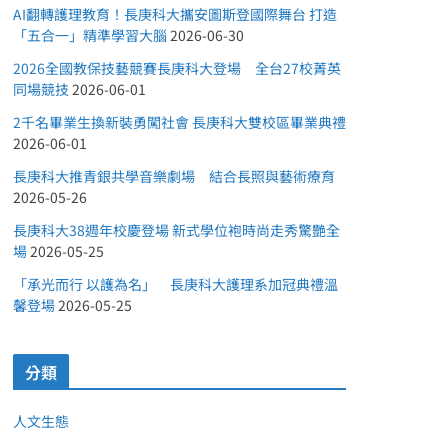
AI翻轉護理教育！長庚科大攜安圖斯登國際舞台 打造
「五合一」精準學習大腦
2026-06-30
2026全國教保技藝競賽長庚科大登場 全台27校菁英
同場競技
2026-06-01
2千名畢業生換新裝勇闖社會 長庚科大雙校區畢業典禮
2026-06-01
長庚科大推青銀共學音樂劇場 結合長照與藝術療育
2026-05-26
長庚科大38週年校慶登場 新式學位袍時尚走秀驚艷全
場
2026-05-25
「承光而行 以護為名」 長庚科大護理系加冠典禮溫
馨登場
2026-05-25
分類
人文生態