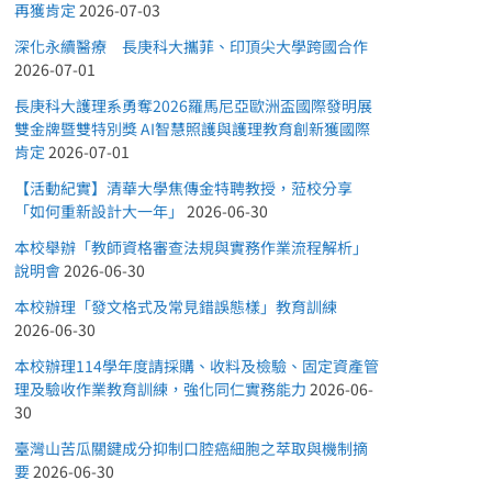
再獲肯定
2026-07-03
深化永續醫療 長庚科大攜菲、印頂尖大學跨國合作
2026-07-01
長庚科大護理系勇奪2026羅馬尼亞歐洲盃國際發明展
雙金牌暨雙特別獎 AI智慧照護與護理教育創新獲國際
肯定
2026-07-01
【活動紀實】清華大學焦傳金特聘教授，蒞校分享
「如何重新設計大一年」
2026-06-30
本校舉辦「教師資格審查法規與實務作業流程解析」
說明會
2026-06-30
本校辦理「發文格式及常見錯誤態樣」教育訓練
2026-06-30
本校辦理114學年度請採購、收料及檢驗、固定資產管
理及驗收作業教育訓練，強化同仁實務能力
2026-06-
30
臺灣山苦瓜關鍵成分抑制口腔癌細胞之萃取與機制摘
要
2026-06-30