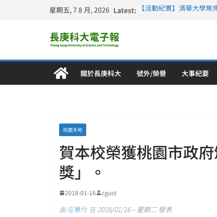
星期五, 7 8 月, 2026
Latest:
【活動紀實】清華大學焦
計大一年」
仁德醫專與長庚科大締結
長庚科大連四年穩居《遠見
深化永續醫療 長庚科大
長庚科大護理系勇奪202
特別獎 AI智慧照護與護
關於長庚科大
號外/榮譽
大事紀要
校園天地
賀本校榮獲桃園市政府
獎」。
2018-01-16
cgust
由
巫蕙伶
在 2018/01/16 – 星期二 發表