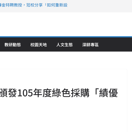
傳金特聘教授，蒞校分享「如何重新設
策略聯盟 培育護理尖兵
》醫學大學第5名 辦學實力再獲肯定
攜菲、印頂尖大學跨國合作
6羅馬尼亞歐洲盃國際發明展雙金牌暨雙
理教育創新獲國際肯定
教研動態
校園天地
人文生態
深耕專區
頒發105年度綠色採購「績優