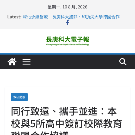
星期一, 10 8 月, 2026
Latest:
深化永續醫療 長庚科大攜菲、印頂尖大學跨國合作
長庚科大訪凱瑟醫療集團、美容學校收穫豐
跨海築夢 長庚科大赴美直擊健康平權與智慧照護實踐
仁德醫專與長庚科大締結策略聯盟 培育護理尖兵
長庚科大連四年穩居《遠見》醫學大學第5名 辦學實力再
獲肯定
教研動態
同行致遠、攜手並進：本
校與5所高中簽訂校際教育