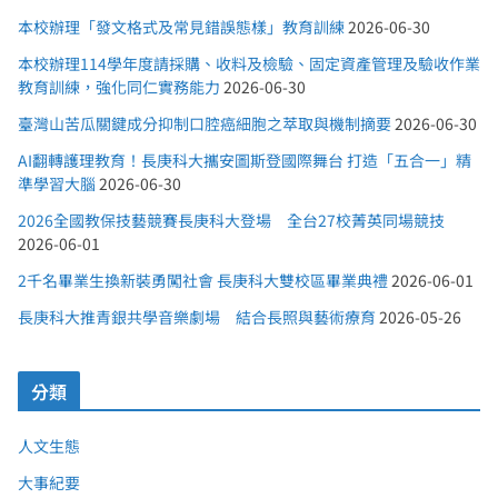
本校辦理「發文格式及常見錯誤態樣」教育訓練
2026-06-30
本校辦理114學年度請採購、收料及檢驗、固定資產管理及驗收作業
教育訓練，強化同仁實務能力
2026-06-30
臺灣山苦瓜關鍵成分抑制口腔癌細胞之萃取與機制摘要
2026-06-30
AI翻轉護理教育！長庚科大攜安圖斯登國際舞台 打造「五合一」精
準學習大腦
2026-06-30
2026全國教保技藝競賽長庚科大登場 全台27校菁英同場競技
2026-06-01
2千名畢業生換新裝勇闖社會 長庚科大雙校區畢業典禮
2026-06-01
長庚科大推青銀共學音樂劇場 結合長照與藝術療育
2026-05-26
分類
人文生態
大事紀要