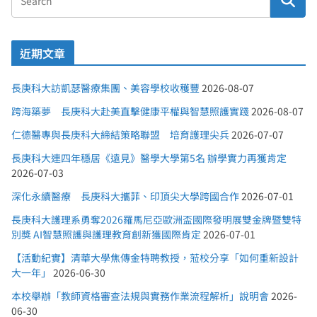
近期文章
長庚科大訪凱瑟醫療集團、美容學校收穫豐
2026-08-07
跨海築夢 長庚科大赴美直擊健康平權與智慧照護實踐
2026-08-07
仁德醫專與長庚科大締結策略聯盟 培育護理尖兵
2026-07-07
長庚科大連四年穩居《遠見》醫學大學第5名 辦學實力再獲肯定
2026-07-03
深化永續醫療 長庚科大攜菲、印頂尖大學跨國合作
2026-07-01
長庚科大護理系勇奪2026羅馬尼亞歐洲盃國際發明展雙金牌暨雙特
別獎 AI智慧照護與護理教育創新獲國際肯定
2026-07-01
【活動紀實】清華大學焦傳金特聘教授，蒞校分享「如何重新設計
大一年」
2026-06-30
本校舉辦「教師資格審查法規與實務作業流程解析」說明會
2026-
06-30