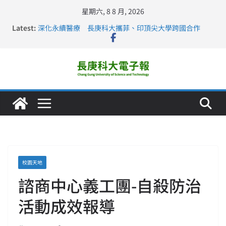
星期六, 8 8 月, 2026
Latest:
深化永續醫療 長庚科大攜菲、印頂尖大學跨國合作
長庚科大訪凱瑟醫療集團、美容學校收穫豐
跨海築夢 長庚科大赴美直擊健康平權與智慧照護實踐
仁德醫專與長庚科大締結策略聯盟 培育護理尖兵
長庚科大連四年穩居《遠見》醫學大學第5名 辦學實力再
獲肯定
校園天地
諮商中心義工團-自殺防治
活動成效報導