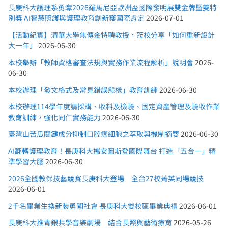
長庚科大護理系勇奪2026羅馬尼亞歐洲盃國際發明展雙金牌暨雙特
別獎 AI智慧照護與護理教育創新獲國際肯定
2026-07-01
【活動紀實】清華大學焦傳金特聘教授，蒞校分享「如何重新設計
大一年」
2026-06-30
本校舉辦「教師資格審查法規與實務作業流程解析」說明會
2026-
06-30
本校辦理「發文格式及常見錯誤態樣」教育訓練
2026-06-30
本校辦理114學年度請採購、收料及檢驗、固定資產管理及驗收作業
教育訓練，強化同仁實務能力
2026-06-30
臺灣山苦瓜關鍵成分抑制口腔癌細胞之萃取與機制摘要
2026-06-30
AI翻轉護理教育！長庚科大攜安圖斯登國際舞台 打造「五合一」精
準學習大腦
2026-06-30
2026全國教保技藝競賽長庚科大登場 全台27校菁英同場競技
2026-06-01
2千名畢業生換新裝勇闖社會 長庚科大雙校區畢業典禮
2026-06-01
長庚科大推青銀共學音樂劇場 結合長照與藝術療育
2026-05-26