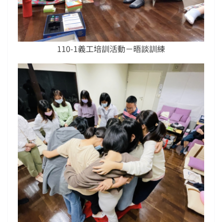
110-1義工培訓活動－晤談訓練