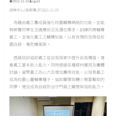
2021-11-15
cgust
諮商中心/吳郁儒/於2021-11-15
為藉由義工團成員強化校園輔導網絡的功能，並能
夠察覺同學生活適應狀況及潛在需求，訓練同儕輔導
義工，並強化義工之輔導知能，以有效預防及降低校
園自殺、傷危機風險。
透過培訓協助義工從自我探索中提升自我價值，增
進義工基本助人能力，同時透過各種媒材運用及團體
討論，凝聚義工向心力及增加團隊效能，以培育義工
成為校園心靈輔導種子，協助關懷與轉介需要幫助的
同學，增加成為自殺防治守門員之關懷與協助能力。