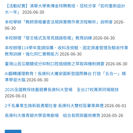
【活動紀實】清華大學焦傳金特聘教授，蒞校分享「如何重新設計
大一年」
2026-06-30
本校舉辦「教師資格審查法規與實務作業流程解析」說明會
2026-
06-30
本校辦理「發文格式及常見錯誤態樣」教育訓練
2026-06-30
本校辦理114學年度請採購、收料及檢驗、固定資產管理及驗收作業
教育訓練，強化同仁實務能力
2026-06-30
臺灣山苦瓜關鍵成分抑制口腔癌細胞之萃取與機制摘要
2026-06-30
AI翻轉護理教育！長庚科大攜安圖斯登國際舞台 打造「五合一」精
準學習大腦
2026-06-30
2026全國教保技藝競賽長庚科大登場 全台27校菁英同場競技
2026-06-01
2千名畢業生換新裝勇闖社會 長庚科大雙校區畢業典禮
2026-06-01
長庚科大推青銀共學音樂劇場 結合長照與藝術療育
2026-05-26