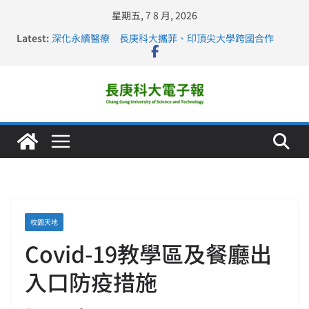
星期五, 7 8 月, 2026
Latest:
深化永續醫療 長庚科大攜菲、印頂尖大學跨國合作
長庚科大訪凱瑟醫療集團、美容學校收穫豐
跨海築夢 長庚科大赴美直擊健康平權與智慧照護實踐
仁德醫專與長庚科大締結策略聯盟 培育護理尖兵
長庚科大連四年穩居《遠見》醫學大學第5名 辦學實力再
獲肯定
校園天地
Covid-19教學區及餐廳出
入口防疫措施