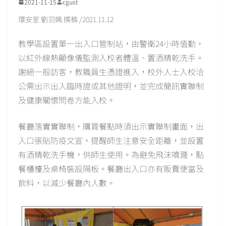
2021-11-15
cgust
環安室 劉羽嫣 撰稿 /2021.11.12
教學區設置單一出入口管制站，由警衛24小時值勤，
以紅外線熱顯像儀監測入校者體溫、置酒精乾洗手。
謝絕一般訪客，教職員生憑證進入，校外人士入校洽
公需出示出入臨時證或其他證明，並完成簡訊實聯制
及健康關懷問卷方能入校。
餐廳落實實聯制，購買餐點時須出示實聯制畫面，出
入口張貼防疫文宣，提醒師生注意安全距離，並設置
有酒精乾洗手機，供師生使用。為避免飛沫噴濺，點
餐櫃檯及桌椅裝設隔板。餐廳出入口亦有販賣便當及
飲料，以減少餐廳內人數。