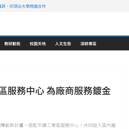
攜菲、印頂尖大學跨國合作
、美容學校收穫豐
直擊健康平權與智慧照護實踐
策略聯盟 培育護理尖兵
》醫學大學第5名 辦學實力再獲肯定
教研動態
校園天地
人文生態
深耕專區
區服務中心 為廠商服務鍍金
輔導創新計畫，搭配平鎮工業區服務中心，共同投入區內廠