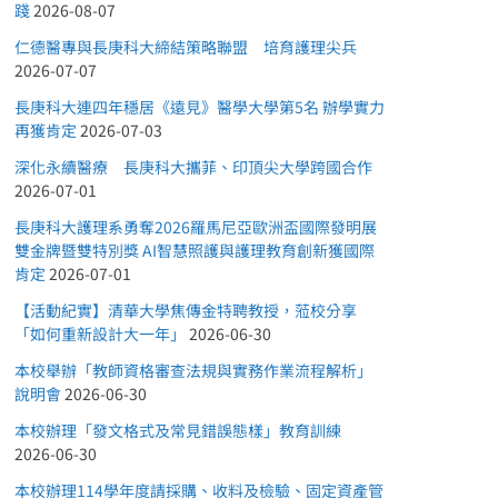
踐
2026-08-07
仁德醫專與長庚科大締結策略聯盟 培育護理尖兵
2026-07-07
長庚科大連四年穩居《遠見》醫學大學第5名 辦學實力
再獲肯定
2026-07-03
深化永續醫療 長庚科大攜菲、印頂尖大學跨國合作
2026-07-01
長庚科大護理系勇奪2026羅馬尼亞歐洲盃國際發明展
雙金牌暨雙特別獎 AI智慧照護與護理教育創新獲國際
肯定
2026-07-01
【活動紀實】清華大學焦傳金特聘教授，蒞校分享
「如何重新設計大一年」
2026-06-30
本校舉辦「教師資格審查法規與實務作業流程解析」
說明會
2026-06-30
本校辦理「發文格式及常見錯誤態樣」教育訓練
2026-06-30
本校辦理114學年度請採購、收料及檢驗、固定資產管