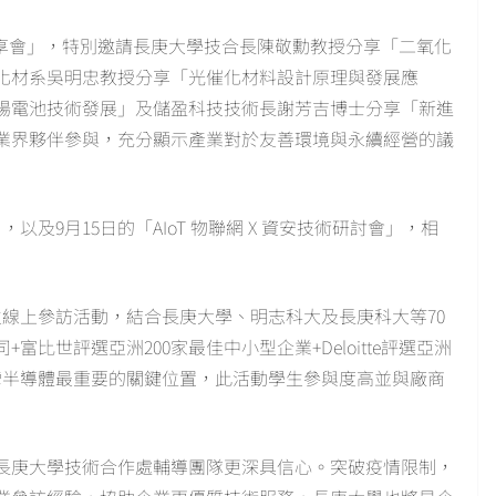
分享會」，特別邀請長庚大學技合長陳敬勳教授分享「二氧化
化材系吳明忠教授分享「光催化材料設計原理與發展應
陽電池技術發展」及儲盈科技技術長謝芳吉博士分享「新進
位業界夥伴參與，充分顯示產業對於友善環境與永續經營的議
以及9月15日的「AIoT 物聯網 X 資安技術研討會」，相
生線上參訪活動，結合長庚大學、明志科大及長庚科大等70
+富比世評選亞洲200家最佳中小型企業+Deloitte評選亞洲
灣半導體最重要的關鍵位置，此活動學生參與度高並與廠商
長庚大學技術合作處輔導團隊更深具信心。突破疫情限制，