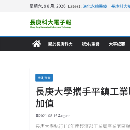
星期六, 8 8 月, 2026
Latest:
深化永續醫療 長庚科大
長庚科大訪凱瑟醫療集團
跨海築夢 長庚科大赴美
仁德醫專與長庚科大締結
長庚科大連四年穩居《遠見
關於長庚科大
號外/榮譽
大事紀要
號外/榮譽
長庚大學攜手平鎮工業
加值
2021-08-16
cgust
長庚大學執行110年度經濟部工業局產業園區