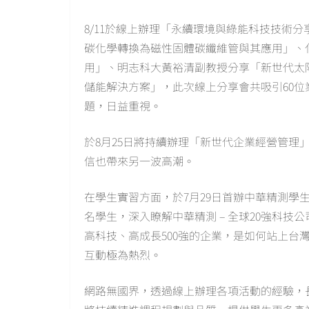
8/11於線上辦理「永續環境與綠能科技技術
碳化學轉換為磁性固體碳纖維管與其應用」、
用」、明志科大黃裕清副教授分享「新世代太
儲能解決方案」，此次線上分享會共吸引60
題，日益重視。
於8月25日將持續辦理「新世代企業經營管理」，
信也帶來另一波高潮。
在學生實習方面，於7月29日首辦中華精測學
名學生，深入瞭解中華精測 – 全球20強科技公司
高科技、高成長500強的企業，是如何站上台
互動極為熱烈。
網路無國界，透過線上辦理各項活動的經驗，