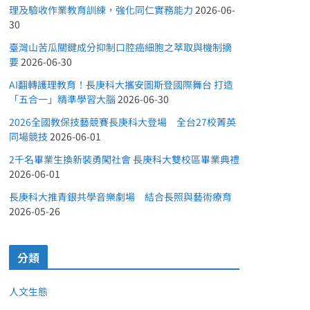
理及驗收作業教育訓練，強化同仁實務能力
2026-06-
30
臺灣山苦瓜關鍵成分抑制口腔癌細胞之萃取與機制摘
要
2026-06-30
AI翻轉護理教育！長庚科大攜安圖斯登國際舞台 打造
「五合一」精準學習大腦
2026-06-30
2026全國教保技藝競賽長庚科大登場 全台27校菁英
同場競技
2026-06-01
2千名畢業生換新裝勇闖社會 長庚科大雙校區畢業典禮
2026-06-01
長庚科大推青銀共學音樂劇場 結合長照與藝術療育
2026-05-26
分類
人文生態