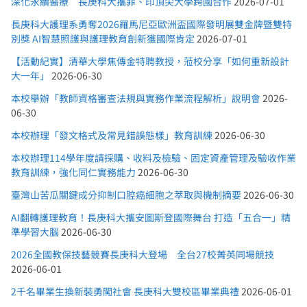
深化永續醫療 長庚科大攜菲、印頂尖大學跨國合作
2026-07-01
長庚科大護理系勇奪2026羅馬尼亞歐洲盃國際發明展雙金牌暨雙特
別獎 AI智慧照護與護理教育創新獲國際肯定
2026-07-01
【活動紀實】清華大學焦傳金特聘教授，蒞校分享「如何重新設計
大一年」
2026-06-30
本校舉辦「教師資格審查法規與實務作業流程解析」說明會
2026-
06-30
本校辦理「發文格式及常見錯誤態樣」教育訓練
2026-06-30
本校辦理114學年度請採購、收料及檢驗、固定資產管理及驗收作業
教育訓練，強化同仁實務能力
2026-06-30
臺灣山苦瓜關鍵成分抑制口腔癌細胞之萃取與機制摘要
2026-06-30
AI翻轉護理教育！長庚科大攜安圖斯登國際舞台 打造「五合一」精
準學習大腦
2026-06-30
2026全國教保技藝競賽長庚科大登場 全台27校菁英同場競技
2026-06-01
2千名畢業生換新裝勇闖社會 長庚科大雙校區畢業典禮
2026-06-01