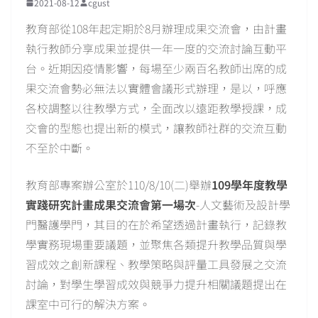
2021-08-12
cgust
教育部從108年起定期於8月辦理成果交流會，由計畫
執行教師分享成果並提供一年一度的交流討論互動平
台。近期因疫情影響，每場至少兩百名教師出席的成
果交流會勢必無法以實體會議形式辦理，是以，呼應
各校調整以往教學方式，全面改以遠距教學授課，成
交會的型態也提出新的模式，讓教師社群的交流互動
不至於中斷。
教育部專案辦公室於110/8/10(二)舉辦
109學年度教學
實踐研究計畫成果交流會第一場次
-人文藝術及設計學
門醫護學門，其目的在於希望透過計畫執行，記錄教
學實務現場重要議題，並聚焦各類提升教學品質與學
習成效之創新課程、教學策略與評量工具發展之交流
討論，對學生學習成效與競爭力提升相關議題提出在
課室中可行的解決方案。