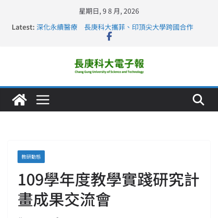
星期日, 9 8 月, 2026
Latest:
深化永續醫療 長庚科大攜菲、印頂尖大學跨國合作
長庚科大訪凱瑟醫療集團、美容學校收穫豐
跨海築夢 長庚科大赴美直擊健康平權與智慧照護實踐
仁德醫專與長庚科大締結策略聯盟 培育護理尖兵
長庚科大連四年穩居《遠見》醫學大學第5名 辦學實力再
獲肯定
教研動態
109學年度教學實踐研究計
畫成果交流會