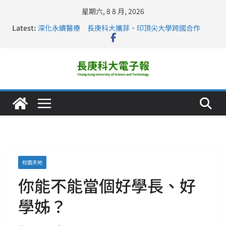
星期六, 8 8 月, 2026
Latest:
深化永續醫療 長庚科大攜菲、印頂尖大學跨國合作
長庚科大訪凱瑟醫療集團、美容學校收穫豐
跨海築夢 長庚科大赴美直擊健康平權與智慧照護實踐
仁德醫專與長庚科大締結策略聯盟 培育護理尖兵
長庚科大連四年穩居《遠見》醫學大學第5名 辦學實力再
獲肯定
校園天地
你能不能當個好學長、好
學姊？