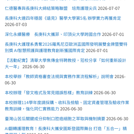
仁德醫專與長庚科大締結策略聯盟 培育護理尖兵
2026-07-07
長庚科大連四年穩居《遠見》醫學大學第5名 辦學實力再獲肯定
2026-07-03
深化永續醫療 長庚科大攜菲、印頂尖大學跨國合作
2026-07-01
長庚科大護理系勇奪2026羅馬尼亞歐洲盃國際發明展雙金牌暨雙特
別獎 AI智慧照護與護理教育創新獲國際肯定
2026-07-01
【活動紀實】清華大學焦傳金特聘教授，蒞校分享「如何重新設計
大一年」
2026-06-30
本校舉辦「教師資格審查法規與實務作業流程解析」說明會
2026-
06-30
本校辦理「發文格式及常見錯誤態樣」教育訓練
2026-06-30
本校辦理114學年度請採購、收料及檢驗、固定資產管理及驗收作業
教育訓練，強化同仁實務能力
2026-06-30
臺灣山苦瓜關鍵成分抑制口腔癌細胞之萃取與機制摘要
2026-06-30
AI翻轉護理教育！長庚科大攜安圖斯登國際舞台 打造「五合一」精