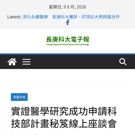
星期日, 9 8 月, 2026
Latest:
深化永續醫療 長庚科大攜菲、印頂尖大學跨國合作
長庚科大訪凱瑟醫療集團、美容學校收穫豐
跨海築夢 長庚科大赴美直擊健康平權與智慧照護實踐
仁德醫專與長庚科大締結策略聯盟 培育護理尖兵
長庚科大連四年穩居《遠見》醫學大學第5名 辦學實力再
獲肯定
校園天地
實證醫學研究成功申請科
技部計畫秘笈線上座談會