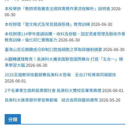
本校舉辦「教師資格審查法規與實務作業流程解析」說明會
2026-
06-30
本校辦理「發文格式及常見錯誤態樣」教育訓練
2026-06-30
本校辦理114學年度請採購、收料及檢驗、固定資產管理及驗收作業
教育訓練，強化同仁實務能力
2026-06-30
臺灣山苦瓜關鍵成分抑制口腔癌細胞之萃取與機制摘要
2026-06-30
AI翻轉護理教育！長庚科大攜安圖斯登國際舞台 打造「五合一」精
準學習大腦
2026-06-30
2026全國教保技藝競賽長庚科大登場 全台27校菁英同場競技
2026-06-01
2千名畢業生換新裝勇闖社會 長庚科大雙校區畢業典禮
2026-06-01
長庚科大推青銀共學音樂劇場 結合長照與藝術療育
2026-05-26
分類