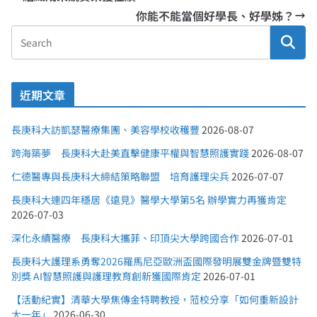
你能不能當個好學長、好學姊？
近期文章
長庚科大訪凱瑟醫療集團、美容學校收穫豐
2026-08-07
跨海築夢 長庚科大赴美直擊健康平權與智慧照護實踐
2026-08-07
仁德醫專與長庚科大締結策略聯盟 培育護理尖兵
2026-07-07
長庚科大連四年穩居《遠見》醫學大學第5名 辦學實力再獲肯定
2026-07-03
深化永續醫療 長庚科大攜菲、印頂尖大學跨國合作
2026-07-01
長庚科大護理系勇奪2026羅馬尼亞歐洲盃國際發明展雙金牌暨雙特
別獎 AI智慧照護與護理教育創新獲國際肯定
2026-07-01
【活動紀實】清華大學焦傳金特聘教授，蒞校分享「如何重新設計
大一年」
2026-06-30