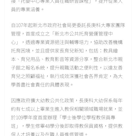
接「托嬰中心專業人員在職研習課程」，提升從業人
員的專業涵養。
自107年起新北市政府社會局更委託長庚科大專家團隊
管理，首度成立之「新北市公共托育營運管理中
心」，透過專業資源挹注與輔導培力，協助改善機構
托育困境，並且提供家長育兒新知，包括：教具繪
本、育兒用品、教育影音等資源分享，整合新北市親
子館之報名系統，提升親職活動之便利性，以達友善
育兒之照顧福祉，執行成效深獲社會各界肯定，為大
學善盡社會責任的具體表現。
因應政府擴大幼教公共化政策，長庚科大幼保系每年
約有七成以上畢業生進入教保相關領域職場就業，並
於109學年度首度辦理「學士後學位學程教保員專
班」，學生修畢48學分後即取得教保員資格，提供教
保人才培養以及在職人員進修管道。