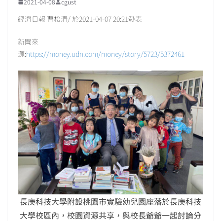
2021-04-08
cgust
經濟日報 曹松清/ 於2021-04-07 20:21發表
新聞來
源:
https://money.udn.com/money/story/5723/5372461
長庚科技大學附設桃園市實驗幼兒園座落於長庚科技
大學校區內，校園資源共享，與校長爺爺一起討論分