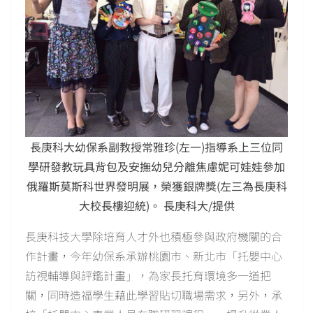
長庚科大幼保系副教授常雅珍(左一)指導系上三位同
學研發教玩具背包及安撫幼兒分離焦慮妮可娃娃參加
俄羅斯莫斯科世界發明展，榮獲銀牌獎(左三為長庚科
大校長樓迎統)。 長庚科大/提供
長庚科技大學除培育人才外也積極參與政府機關的合
作計畫，今年幼保系承辦桃園市、新北市「托嬰中心
訪視輔導與評鑑計畫」，為家長托育環境多一道把
關，同時造福學生藉此學習貼切職場需求，另外，承