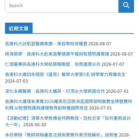
近期文章
長庚科大訪凱瑟醫療集團、美容學校收穫豐
2026-08-07
跨海築夢 長庚科大赴美直擊健康平權與智慧照護實踐
2026-08-07
仁德醫專與長庚科大締結策略聯盟 培育護理尖兵
2026-07-07
長庚科大連四年穩居《遠見》醫學大學第5名 辦學實力再獲肯定
2026-07-03
深化永續醫療 長庚科大攜菲、印頂尖大學跨國合作
2026-07-01
長庚科大護理系勇奪2026羅馬尼亞歐洲盃國際發明展雙金牌暨雙特
別獎 AI智慧照護與護理教育創新獲國際肯定
2026-07-01
【活動紀實】清華大學焦傳金特聘教授，蒞校分享「如何重新設計
大一年」
2026-06-30
本校舉辦「教師資格審查法規與實務作業流程解析」說明會
2026-