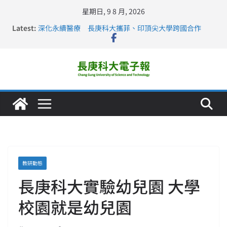
星期日, 9 8 月, 2026
Latest:
深化永續醫療 長庚科大攜菲、印頂尖大學跨國合作
長庚科大訪凱瑟醫療集團、美容學校收穫豐
跨海築夢 長庚科大赴美直擊健康平權與智慧照護實踐
仁德醫專與長庚科大締結策略聯盟 培育護理尖兵
長庚科大連四年穩居《遠見》醫學大學第5名 辦學實力再
獲肯定
教研動態
長庚科大實驗幼兒園 大學
校園就是幼兒園