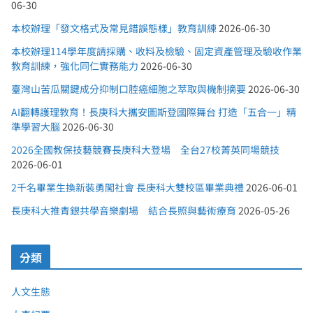
06-30
本校辦理「發文格式及常見錯誤態樣」教育訓練
2026-06-30
本校辦理114學年度請採購、收料及檢驗、固定資產管理及驗收作業
教育訓練，強化同仁實務能力
2026-06-30
臺灣山苦瓜關鍵成分抑制口腔癌細胞之萃取與機制摘要
2026-06-30
AI翻轉護理教育！長庚科大攜安圖斯登國際舞台 打造「五合一」精
準學習大腦
2026-06-30
2026全國教保技藝競賽長庚科大登場 全台27校菁英同場競技
2026-06-01
2千名畢業生換新裝勇闖社會 長庚科大雙校區畢業典禮
2026-06-01
長庚科大推青銀共學音樂劇場 結合長照與藝術療育
2026-05-26
分類
人文生態