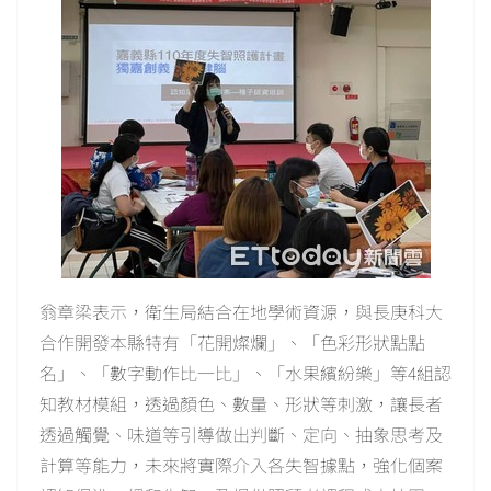
翁章梁表示，衛生局結合在地學術資源，與長庚科大
合作開發本縣特有「花開燦爛」、「色彩形狀點點
名」、「數字動作比一比」、「水果繽紛樂」等4組認
知教材模組，透過顏色、數量、形狀等刺激，讓長者
透過觸覺、味道等引導做出判斷、定向、抽象思考及
計算等能力，未來將實際介入各失智據點，強化個案