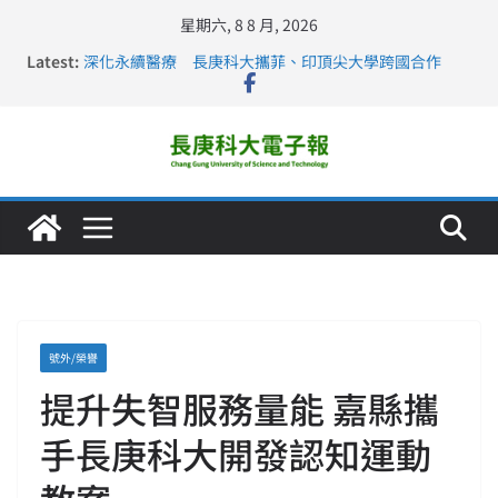
星期六, 8 8 月, 2026
Latest:
深化永續醫療 長庚科大攜菲、印頂尖大學跨國合作
長庚科大訪凱瑟醫療集團、美容學校收穫豐
跨海築夢 長庚科大赴美直擊健康平權與智慧照護實踐
仁德醫專與長庚科大締結策略聯盟 培育護理尖兵
長庚科大連四年穩居《遠見》醫學大學第5名 辦學實力再
獲肯定
號外/榮譽
提升失智服務量能 嘉縣攜
手長庚科大開發認知運動