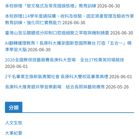
本校辦理「發文格式及常見錯誤態樣」教育訓練
2026-06-30
本校辦理114學年度請採購、收料及檢驗、固定資產管理及驗收作業
教育訓練，強化同仁實務能力
2026-06-30
臺灣山苦瓜關鍵成分抑制口腔癌細胞之萃取與機制摘要
2026-06-30
AI翻轉護理教育！長庚科大攜安圖斯登國際舞台 打造「五合一」精
準學習大腦
2026-06-30
2026全國教保技藝競賽長庚科大登場 全台27校菁英同場競技
2026-06-01
2千名畢業生換新裝勇闖社會 長庚科大雙校區畢業典禮
2026-06-01
長庚科大推青銀共學音樂劇場 結合長照與藝術療育
2026-05-26
分類
人文生態
大事紀要