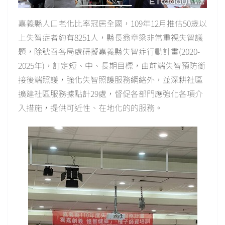
嘉義縣人口老化比率冠居全國，109年12月推估50歲以
上失智症者約有8251人，縣長翁章梁非常重視失智議
題，除號召各局處研擬嘉義縣失智症行動計畫(2020-
2025年)，訂定短、中、長期目標，由前端失智預防銜
接後端照護，強化失智照護服務網絡外，並深耕社區
擴建社區服務據點計29處，督促各部門應強化各項介
入措施，提供可近性、在地化的的服務。