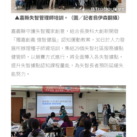
▲嘉縣失智管理師培訓。（圖／記者翁伊森翻攝）
嘉義縣守護失智獨家創意，結合長庚科大創新開發
「獨嘉創義 憶智健腦」認知運動教案，30日於人力發
展所辦理種子師資培訓，集結29個失智社區服務據點
健管師，以競賽方式進行，將全面導入各失智據點，
提升失智據點認知課程量能，為失智長者預防延緩失
能努力。