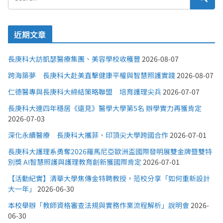
近期文章
長庚科大訪凱瑟醫療集團、美容學校收穫豐
2026-08-07
跨海築夢 長庚科大赴美直擊健康平權與智慧照護實踐
2026-08-07
仁德醫專與長庚科大締結策略聯盟 培育護理尖兵
2026-07-07
長庚科大連四年穩居《遠見》醫學大學第5名 辦學實力再獲肯定
2026-07-03
深化永續醫療 長庚科大攜菲、印頂尖大學跨國合作
2026-07-01
長庚科大護理系勇奪2026羅馬尼亞歐洲盃國際發明展雙金牌暨雙特
別獎 AI智慧照護與護理教育創新獲國際肯定
2026-07-01
【活動紀實】清華大學焦傳金特聘教授，蒞校分享「如何重新設計
大一年」
2026-06-30
本校舉辦「教師資格審查法規與實務作業流程解析」說明會
2026-
06-30