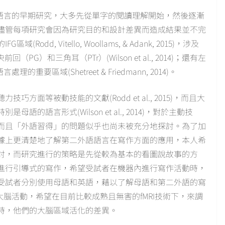
於語言的早期研究，大多先從單字的閱讀理解開始，然後逐漸
儘管每項研究會因為研究目的和設計差異而造成結果並不完
, Vitello, Woollams, & Adank, 2015)，涉及
）和三角耳（PTr）(Wilson et al., 2014)；還有左
要區域(Shetreet & Friedmann, 2014)。
面等被動技能的文獻(Rodd et al., 2015)，而且大
語言形式(Wilson et al., 2014)，對於主動技
而且「外語習得」的問題似乎也尚未被充分地探討。為了加
據上更清楚地了解第二外語語言在寫作方面的應用，本人希
討，而研究進行的策略是先從較為基本的看圖說故事的方
進行引導式的寫作，希望受試者在機器內進行寫作活動時，
受試者分別使用母語和英語，藉以了解母語和第二外語的寫
大腦活動，希望在目前比較成熟且無害的fMRI技術下，來調
時，他們的大腦區域活化的差異。