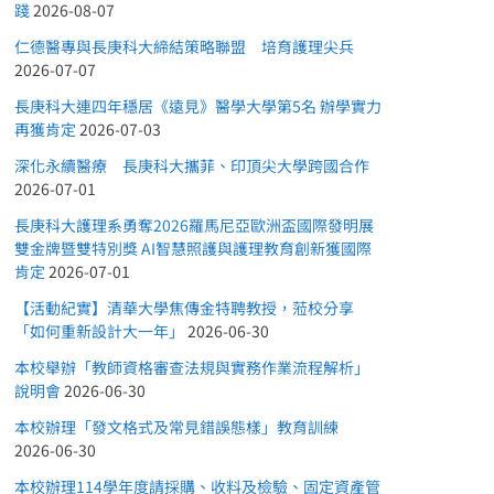
踐
2026-08-07
仁德醫專與長庚科大締結策略聯盟 培育護理尖兵
2026-07-07
長庚科大連四年穩居《遠見》醫學大學第5名 辦學實力
再獲肯定
2026-07-03
深化永續醫療 長庚科大攜菲、印頂尖大學跨國合作
2026-07-01
長庚科大護理系勇奪2026羅馬尼亞歐洲盃國際發明展
雙金牌暨雙特別獎 AI智慧照護與護理教育創新獲國際
肯定
2026-07-01
【活動紀實】清華大學焦傳金特聘教授，蒞校分享
「如何重新設計大一年」
2026-06-30
本校舉辦「教師資格審查法規與實務作業流程解析」
說明會
2026-06-30
本校辦理「發文格式及常見錯誤態樣」教育訓練
2026-06-30
本校辦理114學年度請採購、收料及檢驗、固定資產管