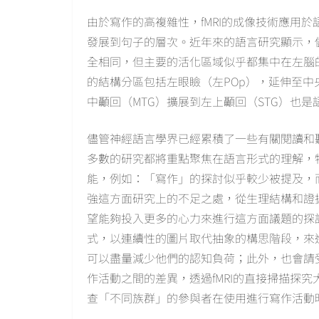
由於寫作的高複雜性，fMRI的成像技術應用
發展到句子的層次。近年來的語言研究顯示，
全相同，但主要的活化區域似乎都集中在左腦的IFG區域(Rodd
的結構分區包括左眼瞼（左POp），延伸至中央前回（PG
中顳回（MTG）擴展到左上顳回（STG）也是語言處理的重
儘管神經語言學界已經累積了一些有關閱讀和聽力技巧方
多數的研究都將重點聚焦在語言形式的理解，特別是母語的
能，例如：「寫作」的探討似乎較少被提及，
強這方面研究上的不足之處，從生理結構和證
望能夠投入更多的心力來進行這方面議題的探
式，以連續性的圖片取代抽象的構思階段，來
可以盡量減少他們的認知負荷；此外，也會請
作活動之間的差異，透過fMRI的直接掃描探究
查「不同族群」的參與者在使用進行寫作活動