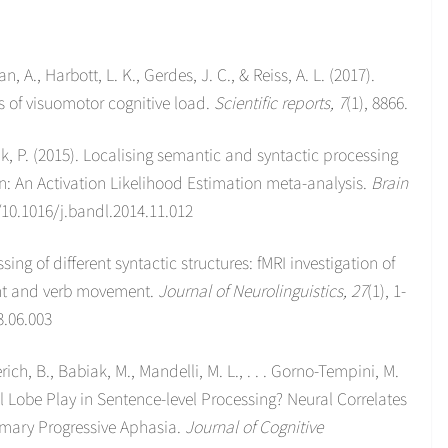
n, A., Harbott, L. K., Gerdes, J. C., & Reiss, A. L. (2017).
s of visuomotor cognitive load.
Scientific reports, 7
(1), 8866.
nk, P. (2015). Localising semantic and syntactic processing
: An Activation Likelihood Estimation meta-analysis.
Brain
g/10.1016/j.bandl.2014.11.012
ing of different syntactic structures: fMRI investigation of
ent and verb movement.
Journal of Neurolinguistics, 27
(1), 1-
3.06.003
rich, B., Babiak, M., Mandelli, M. L., . . . Gorno-Tempini, M.
l Lobe Play in Sentence-level Processing? Neural Correlates
rimary Progressive Aphasia.
Journal of Cognitive