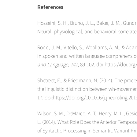
References
Hosseini, S. H., Bruno, J. L., Baker, J. M., Gundra
Neural, physiological, and behavioral correlate
Rodd, J. M., Vitello, S., Woollams, A. M., & Ada
in spoken and written language comprehension
and Language, 141
, 89-102. doi:https://doi.or
Shetreet, E., & Friedmann, N. (2014). The process
the linguistic distinction between wh-movem
17. doi:https://doi.org/10.1016/j.jneuroling.201
Wilson, S. M., DeMarco, A. T., Henry, M. L., Gesie
L. (2014). What Role Does the Anterior Tempora
of Syntactic Processing in Semantic Variant P