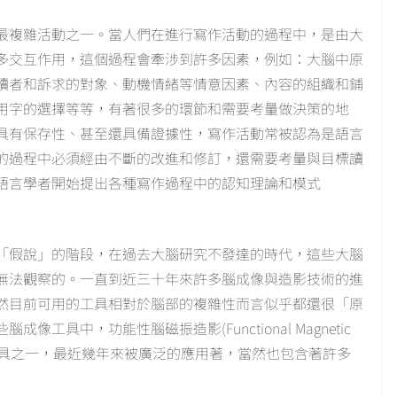
最複雜活動之一。當人們在進行寫作活動的過程中，是由大
多交互作用，這個過程會牽涉到許多因素，例如：大腦中原
讀者和訴求的對象、動機情緒等情意因素、內容的組織和鋪
用字的選擇等等，有著很多的環節和需要考量做決策的地
具有保存性、甚至還具備證據性，寫作活動常被認為是語言
的過程中必須經由不斷的改進和修訂，還需要考量與目標讀
語言學者開始提出各種寫作過程中的認知理論和模式
「假說」的階段，在過去大腦研究不發達的時代，這些大腦
無法觀察的。一直到近三十年來許多腦成像與造影技術的進
然目前可用的工具相對於腦部的複雜性而言似乎都還很「原
具中，功能性腦磁振造影(Functional Magnetic
是相當重要的工具之一，最近幾年來被廣泛的應用著，當然也包含著許多