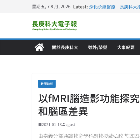
星期五, 7 8 月, 2026
Latest:
深化永續醫療 長庚科大
長庚科大訪凱瑟醫療集團
跨海築夢 長庚科大赴美
仁德醫專與長庚科大締結
長庚科大連四年穩居《遠見
關於長庚科大
號外/榮譽
大事紀要
教研動態
以fMRI腦造影功能探
和腦區差異
2021-01-13
cgust
由嘉義分部通識教育學科副教授戴弘政 於2021-01