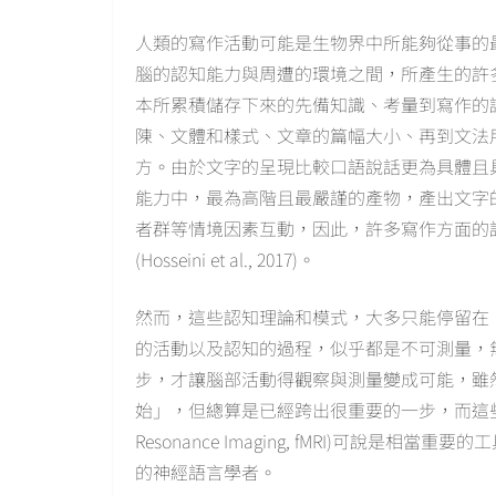
人類的寫作活動可能是生物界中所能夠從事的
腦的認知能力與周遭的環境之間，所產生的許
本所累積儲存下來的先備知識、考量到寫作的
陳、文體和樣式、文章的篇幅大小、再到文法
方。由於文字的呈現比較口語說話更為具體且
能力中，最為高階且最嚴謹的產物，產出文字
者群等情境因素互動，因此，許多寫作方面的
(Hosseini et al., 2017)。
然而，這些認知理論和模式，大多只能停留在
的活動以及認知的過程，似乎都是不可測量，
步，才讓腦部活動得觀察與測量變成可能，雖
始」，但總算是已經跨出很重要的一步，而這些腦成像工
Resonance Imaging, fMRI)可說
的神經語言學者。