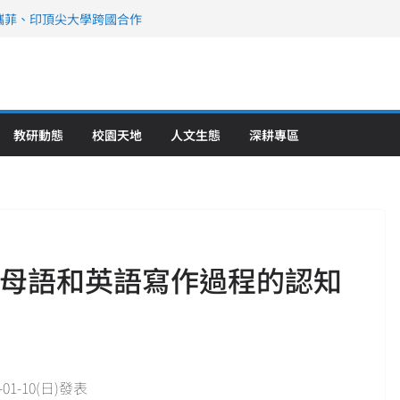
攜菲、印頂尖大學跨國合作
、美容學校收穫豐
直擊健康平權與智慧照護實踐
策略聯盟 培育護理尖兵
》醫學大學第5名 辦學實力再獲肯定
教研動態
校園天地
人文生態
深耕專區
究母語和英語寫作過程的認知
-10(日)發表