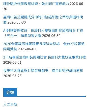
理及驗收作業教育訓練，強化同仁實務能力
2026-06-
30
臺灣山苦瓜關鍵成分抑制口腔癌細胞之萃取與機制摘
要
2026-06-30
AI翻轉護理教育！長庚科大攜安圖斯登國際舞台 打造
「五合一」精準學習大腦
2026-06-30
2026全國教保技藝競賽長庚科大登場 全台27校菁英
同場競技
2026-06-01
2千名畢業生換新裝勇闖社會 長庚科大雙校區畢業典禮
2026-06-01
長庚科大推青銀共學音樂劇場 結合長照與藝術療育
2026-05-26
分類
人文生態