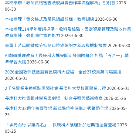
本校舉辦「教師資格審查法規與實務作業流程解析」說明會
2026-
06-30
本校辦理「發文格式及常見錯誤態樣」教育訓練
2026-06-30
本校辦理114學年度請採購、收料及檢驗、固定資產管理及驗收作業
教育訓練，強化同仁實務能力
2026-06-30
臺灣山苦瓜關鍵成分抑制口腔癌細胞之萃取與機制摘要
2026-06-30
AI翻轉護理教育！長庚科大攜安圖斯登國際舞台 打造「五合一」精
準學習大腦
2026-06-30
2026全國教保技藝競賽長庚科大登場 全台27校菁英同場競技
2026-06-01
2千名畢業生換新裝勇闖社會 長庚科大雙校區畢業典禮
2026-06-01
長庚科大推青銀共學音樂劇場 結合長照與藝術療育
2026-05-26
長庚科大38週年校慶登場 新式學位袍時尚走秀驚艷全場
2026-05-
25
「承光而行 以護為名」 長庚科大護理系加冠典禮溫馨登場
2026-
05-25