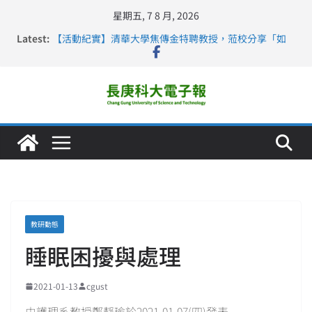
星期五, 7 8 月, 2026
Latest:
【活動紀實】清華大學焦傳金特聘教授，蒞校分享「如
何重新設計大一年」
仁德醫專與長庚科大締結策略聯盟 培育護理尖兵
長庚科大連四年穩居《遠見》醫學大學第5名 辦學實力再
獲肯定
深化永續醫療 長庚科大攜菲、印頂尖大學跨國合作
長庚科大護理系勇奪2026羅馬尼亞歐洲盃國際發明展雙
金牌暨雙特別獎 AI智慧照護與護理教育創新獲國際肯定
教研動態
睡眠困擾與處理
2021-01-13
cgust
由護理系教授鄭靜瑜於2021-01-07(四)發表