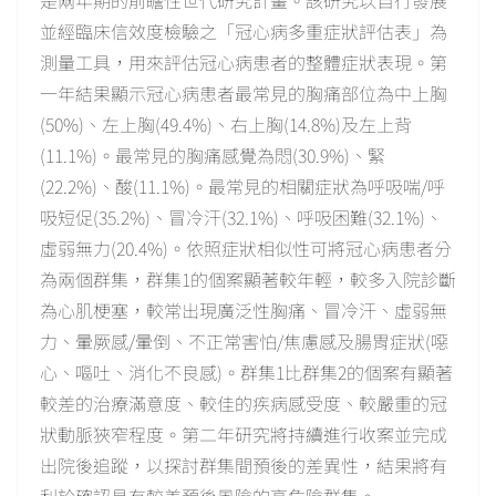
是兩年期的前瞻性世代研究計畫。該研究以自行發展
並經臨床信效度檢驗之「冠心病多重症狀評估表」為
測量工具，用來評估冠心病患者的整體症狀表現。第
一年結果顯示冠心病患者最常見的胸痛部位為中上胸
(50%)、左上胸(49.4%)、右上胸(14.8%)及左上背
(11.1%)。最常見的胸痛感覺為悶(30.9%)、緊
(22.2%)、酸(11.1%)。最常見的相關症狀為呼吸喘/呼
吸短促(35.2%)、冒冷汗(32.1%)、呼吸困難(32.1%)、
虛弱無力(20.4%)。依照症狀相似性可將冠心病患者分
為兩個群集，群集1的個案顯著較年輕，較多入院診斷
為心肌梗塞，較常出現廣泛性胸痛、冒冷汗、虛弱無
力、暈厥感/暈倒、不正常害怕/焦慮感及腸胃症狀(噁
心、嘔吐、消化不良感)。群集1比群集2的個案有顯著
較差的治療滿意度、較佳的疾病感受度、較嚴重的冠
狀動脈狹窄程度。第二年研究將持續進行收案並完成
出院後追蹤，以探討群集間預後的差異性，結果將有