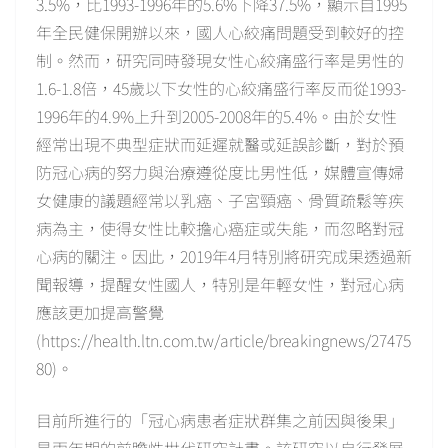
3.5%，比1993-1996年的5.6%下降37.5%，顯示自1995
年全民健保開辦以來，國人心絞痛問題受到較好的控
制。然而，研究同時發現女性心絞痛盛行率是男性的
1.6-1.8倍，45歲以下女性的心絞痛盛行率反而從1993-
1996年的4.9%上升到2005-2008年的5.4%。由於女性
經常出現不典型症狀而延遲就醫或延誤診斷，對於預
防冠心病的努力與治療遵從度比男性低，媒體宣傳婦
女健康的議題經常以乳癌、子宮頸癌、骨質疏鬆等疾
病為主，使得女性比較擔心癌症或失能，而忽略對冠
心病的關注。因此，2019年4月特別將研究成果透過新
聞報導，提醒女性國人，特別是年輕女性，對冠心病
應該更加提高警覺
(https://health.ltn.com.tw/article/breakingnews/27475
80)。
目前所進行的「冠心病患者症狀群集之前因與後果」