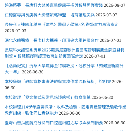
跨海築夢 長庚科大赴美直擊健康平權與智慧照護實踐
2026-08-07
仁德醫專與長庚科大締結策略聯盟 培育護理尖兵
2026-07-07
長庚科大連四年穩居《遠見》醫學大學第5名 辦學實力再獲肯定
2026-07-03
深化永續醫療 長庚科大攜菲、印頂尖大學跨國合作
2026-07-01
長庚科大護理系勇奪2026羅馬尼亞歐洲盃國際發明展雙金牌暨雙特
別獎 AI智慧照護與護理教育創新獲國際肯定
2026-07-01
【活動紀實】清華大學焦傳金特聘教授，蒞校分享「如何重新設計
大一年」
2026-06-30
本校舉辦「教師資格審查法規與實務作業流程解析」說明會
2026-
06-30
本校辦理「發文格式及常見錯誤態樣」教育訓練
2026-06-30
本校辦理114學年度請採購、收料及檢驗、固定資產管理及驗收作業
教育訓練，強化同仁實務能力
2026-06-30
臺灣山苦瓜關鍵成分抑制口腔癌細胞之萃取與機制摘要
2026-06-30