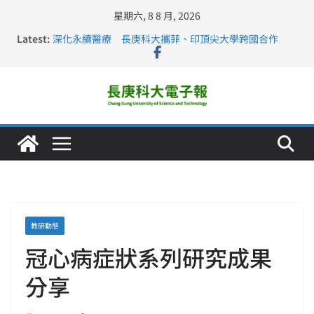
星期六, 8 8 月, 2026
Latest:
深化永續醫療 長庚科大攜菲、印頂尖大學跨國合作
長庚科大訪凱瑟醫療集團、美容學校收穫豐
跨海築夢 長庚科大赴美直擊健康平權與智慧照護實踐
仁德醫專與長庚科大締結策略聯盟 培育護理尖兵
長庚科大連四年穩居《遠見》醫學大學第5名 辦學實力再
獲肯定
教研動態
冠心病症狀系列研究成果
分享