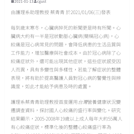
2021-01-13
cgust
由護理系助理教授 蔡青青 於2021/01/06(三)發表
每到歲末寒冬，心臟病猝死的新聞更是時有所聞。心
臟病大約有一半是冠狀動脈心臟病(簡稱冠心病)，心
絞痛是冠心病常見的問題，會降低病患的生活品質與
工作能力，增加醫療與社會成本。由於冠心病除了心
絞痛症狀外，還可能出現其他症狀，這些症狀感受因
人而異，具有多變性與多樣性，若能了解症狀的整體
表現，將有助於提高醫護人員對冠心病的警覺性與辨
識度，如此才能給予病患及時的處置。
護理系蔡青青助理教授首度運用
台灣
營養健康狀況變
遷調查資料，探討國人心絞痛的盛行率與變化。研究
結果顯示，2005-2008年19歲以上成人每年大約55萬人
有心絞痛症狀，標準化後的整體心絞痛盛行率為