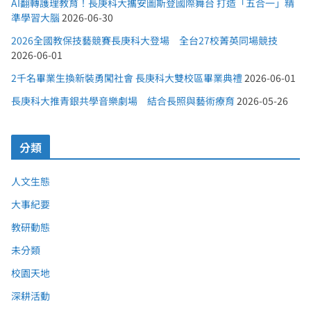
AI翻轉護理教育！長庚科大攜安圖斯登國際舞台 打造「五合一」精
準學習大腦
2026-06-30
2026全國教保技藝競賽長庚科大登場 全台27校菁英同場競技
2026-06-01
2千名畢業生換新裝勇闖社會 長庚科大雙校區畢業典禮
2026-06-01
長庚科大推青銀共學音樂劇場 結合長照與藝術療育
2026-05-26
分類
人文生態
大事紀要
教研動態
未分類
校園天地
深耕活動