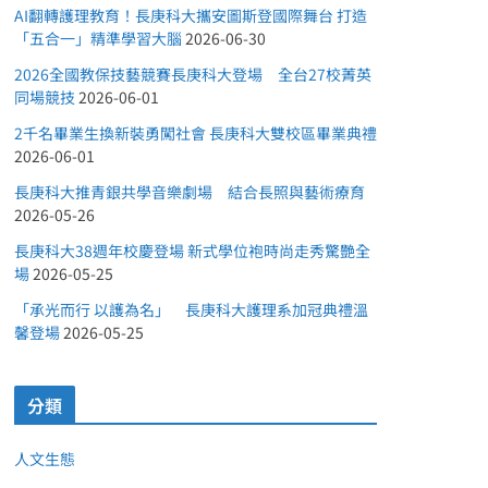
AI翻轉護理教育！長庚科大攜安圖斯登國際舞台 打造
「五合一」精準學習大腦
2026-06-30
2026全國教保技藝競賽長庚科大登場 全台27校菁英
同場競技
2026-06-01
2千名畢業生換新裝勇闖社會 長庚科大雙校區畢業典禮
2026-06-01
長庚科大推青銀共學音樂劇場 結合長照與藝術療育
2026-05-26
長庚科大38週年校慶登場 新式學位袍時尚走秀驚艷全
場
2026-05-25
「承光而行 以護為名」 長庚科大護理系加冠典禮溫
馨登場
2026-05-25
分類
人文生態