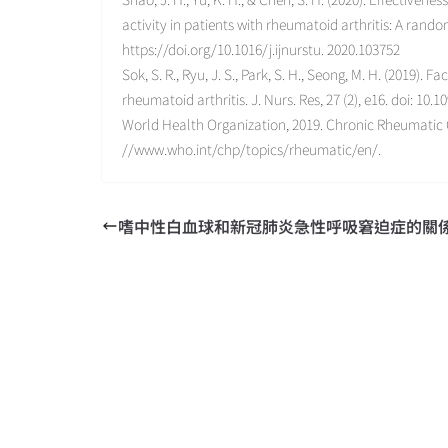
activity in patients with rheumatoid arthritis: A rando
https://doi.org/10.1016/j.ijnurstu. 2020.103752
Sok, S. R., Ryu, J. S., Park, S. H., Seong, M. H. (2019
rheumatoid arthritis. J. Nurs. Res, 27 (2), e16. doi: 10.109
World Health Organization, 2019. Chronic Rheumatic C
//www.who.int/chp/topics/rheumatic/en/.
嗜中性白血球和新冠肺炎急性呼吸窘迫症的關