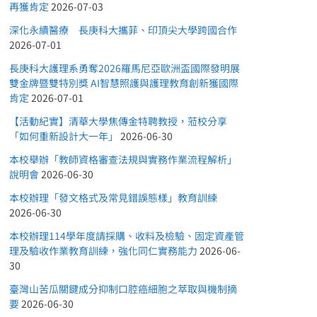
再獲肯定
2026-07-03
深化永續醫療 長庚科大攜菲、印頂尖大學跨國合作
2026-07-01
長庚科大護理系勇奪2026羅馬尼亞歐洲盃國際發明展
雙金牌暨雙特別獎 AI智慧照護與護理教育創新獲國際
肯定
2026-07-01
【活動紀實】清華大學焦傳金特聘教授，蒞校分享
「如何重新設計大一年」
2026-06-30
本校舉辦「教師資格審查法規與實務作業流程解析」
說明會
2026-06-30
本校辦理「發文格式及常見錯誤態樣」教育訓練
2026-06-30
本校辦理114學年度請採購、收料及檢驗、固定資產管
理及驗收作業教育訓練，強化同仁實務能力
2026-06-
30
臺灣山苦瓜關鍵成分抑制口腔癌細胞之萃取與機制摘
要
2026-06-30