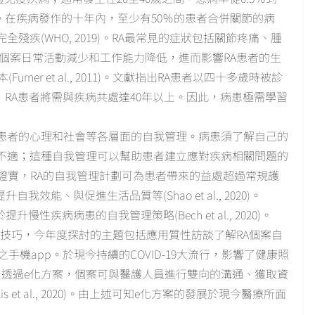
19)。在疾病發作的十年內，至少有50％的患者合併關節的病
疾(WHO, 2019)。RA最常見的症狀包括關節疼痛、腫
症狀導致RA個案日常活動減少和工作能力降低，進而影響RA患者的生
本(Furner et al., 2011)。文獻指出RA患者以四十多歲時被診
餘命的增加，RA患者將需與疾病共處達40年以上。因此，病患極需學習
患者的心理和社會等各層面的自我管理。病患須了解自己的
不適；這種自我管理可以幫助患者建立應對疾病相關問題的
2)。多數研究證實，RA的自我管理計劃可為患者帶來的益處超過常規護
、提升自我效能、與促進生活品質等(Shao et al., 2020)。
慢性疾病病患的自我管理策略(Bech et al., 2020)。
與技巧，今年度探討的主題包括應用質性訪談了解RA個案自
機app。於現今持續的COVID-19大流行，影響了健康照
，透過e化方案，個案可與醫護人員進行雙向的溝通、獲取資
 et al., 2020)。由上述可知e化方案的發展於現今醫療所面