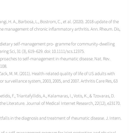
ngi, H. A., Barbosa, L., Bostrom, C., et al. (2020). 2018 update of the
he management of chronic inflammatory arthritis. Ann. Rheum. Dis,
 of a dietary self-management pro- gramme for community-dwelling
ing Sci, 31 (3), 619–629. doi: 10.1111/scs.12375.
 approaches to self-management in rheumatic disease. Nat. Rev.
108.
 Zack, M. M. (2011). Health-related quality of life of US adults with
tor surveillance system, 2003, 2005, and 2007. Arthritis Care Res, 63
dis, F., Triantafyllidis, A., Kalamaras, I., Votis, K., & Tzovaras, D.
he Literature. Journal of Medical Internet Research, 22(12), e23170.
 The pitfalls in the diagnosis and treatment of rheumatic disease. J. Intern.
ness of a self-management program for joint protection and physical