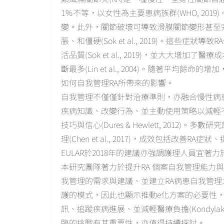
1％不等，以女性為主要患病族群(WHO, 20
變。此外，關節破壞可導致滑膜關節變形甚至完全殘
脹、和僵硬(Sok et al., 2019)。這些
活品質(Sok et al., 2019)，並大大增加了醫療成
斷最多(Lin et al., 2004)。隨著平均
如何自我管理RA所帶來的影響。
自我管理不僅僅針對治療準則，亦融合慢性病
疾病知識、改變行為、並主動使用策略以減輕
技巧與信心(Dures & Hewlett, 201
理(Chen et al., 2017)，成效包括改善RA症狀
EULAR於2018年的建議亦強調護理人員宜著力於提升
本研究團隊著力於提升RA 個案自我管理能力
我管理的需求與建議、並建立RA病患自我管理之手
護的模式，因此也顯示推動e化方案的必要性
訊、追蹤疾病進展、並減輕醫療負擔(Kondylakis
臨的挑戰有其重要性，亦值得持續探討。