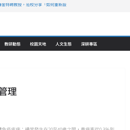
傳金特聘教授，蒞校分享「如何重新設
策略聯盟 培育護理尖兵
》醫學大學第5名 辦學實力再獲肯定
攜菲、印頂尖大學跨國合作
6羅馬尼亞歐洲盃國際發明展雙金牌暨雙
理教育創新獲國際肯定
教研動態
校園天地
人文生態
深耕專區
管理
免疫疾病；通常發生在20至40歲之間，患病率從0.3％到