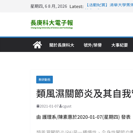
星期四, 6 8 月, 2026
Latest:
【活動紀實】清華大學焦
計大一年」
仁德醫專與長庚科大締結
長庚科大連四年穩居《遠見
深化永續醫療 長庚科大
長庚科大護理系勇奪202
特別獎 AI智慧照護與護
關於長庚科大
號外/榮譽
大事紀要
教研動態
類風濕關節炎及其自我
2021-01-07
cgust
由 護理系/陳素惠於2020-01-07(星期四) 發表
類風濕關節炎(RA)是一種慢性、全身性關節自體