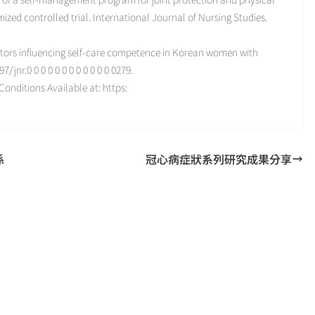
mized controlled trial. International Journal of Nursing Studies.
). Factors influencing self-care competence in Korean women with
7/jnr.0 0 0 0 0 0 0 0 0 0 0 0 0279.
onditions Available at: https:
係
冠心病症狀系列研究成果分享