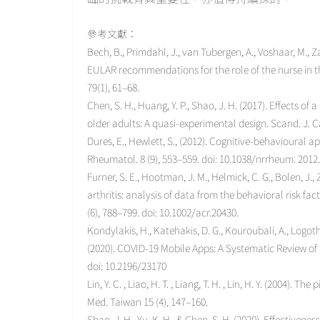
參考文獻：
Bech, B., Primdahl, J., van Tubergen, A., Voshaar, M., Za
EULAR recommendations for the role of the nurse in t
79(1), 61–68.
Chen, S. H., Huang, Y. P., Shao, J. H. (2017). Effects
older adults: A quasi-experimental design. Scand. J. Car
Dures, E., Hewlett, S., (2012). Cognitive-behavioural
Rheumatol. 8 (9), 553–559. doi: 10.1038/nrrheum. 2012.
Furner, S. E., Hootman, J. M., Helmick, C. G., Bolen, J.,
arthritis: analysis of data from the behavioral risk fac
(6), 788–799. doi: 10.1002/acr.20430.
Kondylakis, H., Katehakis, D. G., Kouroubali, A., Logotheti
(2020). COVID-19 Mobile Apps: A Systematic Review of t
doi: 10.2196/23170
Lin, Y. C. , Liao, H. T. , Liang, T. H. , Lin, H. Y. (2004).
Med. Taiwan 15 (4), 147–160.
Shao, J. H., Yu, K. H., & Chen, S. H. (2020). Effective