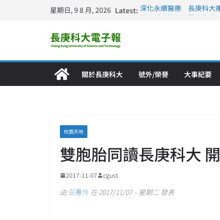
星期日, 9 8 月, 2026
Latest:
深化永續醫療 長庚科大
長庚科大訪凱瑟醫療集團
跨海築夢 長庚科大赴美
仁德醫專與長庚科大締結
長庚科大連四年穩居《遠見
關於長庚科大
號外/榮譽
大事紀要
校園天地
雙胞胎同讀長庚科大 
2017-11-07
cgust
由
巫蕙伶
在 2017/11/07 – 星期二 發表