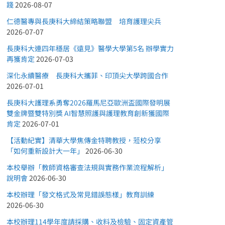
踐
2026-08-07
仁德醫專與長庚科大締結策略聯盟 培育護理尖兵
2026-07-07
長庚科大連四年穩居《遠見》醫學大學第5名 辦學實力
再獲肯定
2026-07-03
深化永續醫療 長庚科大攜菲、印頂尖大學跨國合作
2026-07-01
長庚科大護理系勇奪2026羅馬尼亞歐洲盃國際發明展
雙金牌暨雙特別獎 AI智慧照護與護理教育創新獲國際
肯定
2026-07-01
【活動紀實】清華大學焦傳金特聘教授，蒞校分享
「如何重新設計大一年」
2026-06-30
本校舉辦「教師資格審查法規與實務作業流程解析」
說明會
2026-06-30
本校辦理「發文格式及常見錯誤態樣」教育訓練
2026-06-30
本校辦理114學年度請採購、收料及檢驗、固定資產管