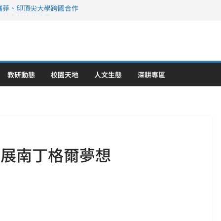
攜菲、印頂尖大學跨國合作
、美容學校收穫豐
直擊健康平權與智慧照護實踐
策略聯盟 培育護理尖兵
》醫學大學第5名 辦學實力再獲肯定
教研動態
校園天地
人文生態
深耕專區
開展南丁格爾夢想