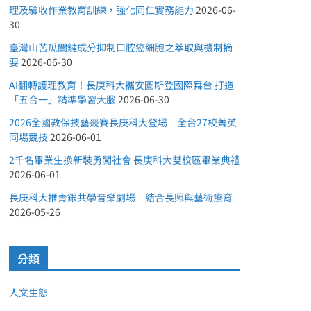
理及驗收作業教育訓練，強化同仁實務能力
2026-06-
30
臺灣山苦瓜關鍵成分抑制口腔癌細胞之萃取與機制摘
要
2026-06-30
AI翻轉護理教育！長庚科大攜安圖斯登國際舞台 打造
「五合一」精準學習大腦
2026-06-30
2026全國教保技藝競賽長庚科大登場 全台27校菁英
同場競技
2026-06-01
2千名畢業生換新裝勇闖社會 長庚科大雙校區畢業典禮
2026-06-01
長庚科大推青銀共學音樂劇場 結合長照與藝術療育
2026-05-26
分類
人文生態