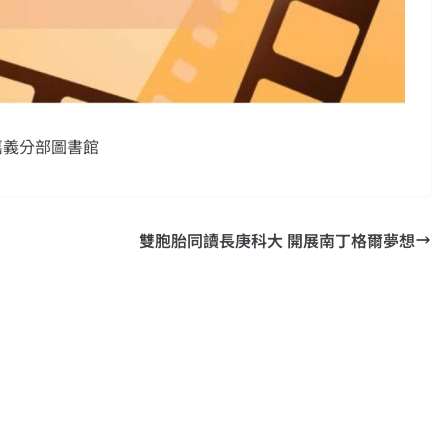
嘉義分部圖書館
雙胞胎同讀長庚科大 開展南丁格爾夢想