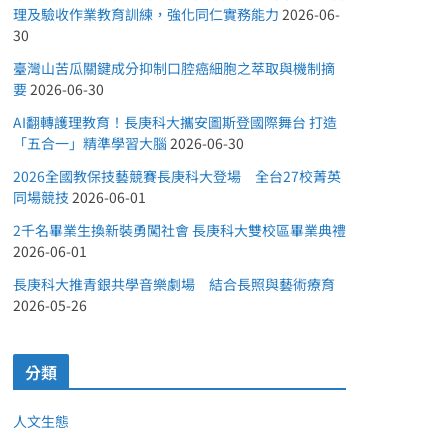
理及驗收作業教育訓練，強化同仁實務能力
2026-06-
30
臺灣山苦瓜關鍵成分抑制口腔癌細胞之萃取與機制摘
要
2026-06-30
AI翻轉護理教育！長庚科大攜安圖斯登國際舞台 打造
「五合一」精準學習大腦
2026-06-30
2026全國教保技藝競賽長庚科大登場 全台27校菁英
同場競技
2026-06-01
2千名畢業生換新裝勇闖社會 長庚科大雙校區畢業典禮
2026-06-01
長庚科大推青銀共學音樂劇場 結合長照與藝術療育
2026-05-26
分類
人文生態