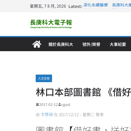
星期五, 7 8 月, 2026
Latest:
深化永續醫療 長庚科大
長庚科大訪凱瑟醫療集團
跨海築夢 長庚科大赴美
仁德醫專與長庚科大締結
長庚科大連四年穩居《遠見
關於長庚科大
號外/榮譽
大事紀要
人文生態
林口本部圖書館 《借
2017-02-12
cgust
由
李慧蘋
在 2017/12/12 – 星期二 發表
圖書館【借好書，送好