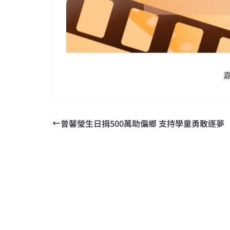
曾馨瑩生日捐500萬助偏鄉 支持學童勇敢逐夢