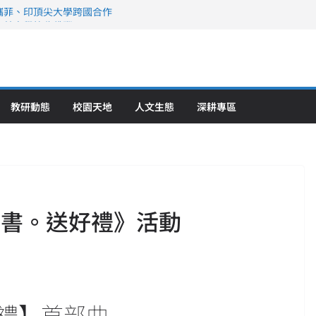
攜菲、印頂尖大學跨國合作
、美容學校收穫豐
直擊健康平權與智慧照護實踐
策略聯盟 培育護理尖兵
》醫學大學第5名 辦學實力再獲肯定
教研動態
校園天地
人文生態
深耕專區
好書。送好禮》活動
禮】首部曲