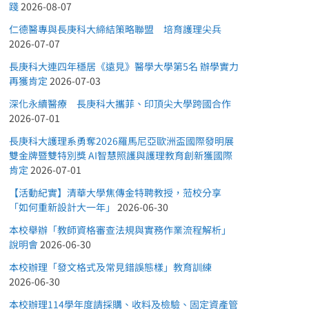
踐
2026-08-07
仁德醫專與長庚科大締結策略聯盟 培育護理尖兵
2026-07-07
長庚科大連四年穩居《遠見》醫學大學第5名 辦學實力
再獲肯定
2026-07-03
深化永續醫療 長庚科大攜菲、印頂尖大學跨國合作
2026-07-01
長庚科大護理系勇奪2026羅馬尼亞歐洲盃國際發明展
雙金牌暨雙特別獎 AI智慧照護與護理教育創新獲國際
肯定
2026-07-01
【活動紀實】清華大學焦傳金特聘教授，蒞校分享
「如何重新設計大一年」
2026-06-30
本校舉辦「教師資格審查法規與實務作業流程解析」
說明會
2026-06-30
本校辦理「發文格式及常見錯誤態樣」教育訓練
2026-06-30
本校辦理114學年度請採購、收料及檢驗、固定資產管