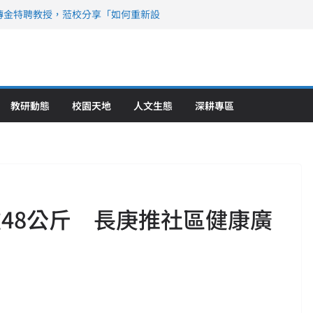
傳金特聘教授，蒞校分享「如何重新設
策略聯盟 培育護理尖兵
》醫學大學第5名 辦學實力再獲肯定
攜菲、印頂尖大學跨國合作
6羅馬尼亞歐洲盃國際發明展雙金牌暨雙
理教育創新獲國際肯定
教研動態
校園天地
人文生態
深耕專區
重48公斤 長庚推社區健康廣