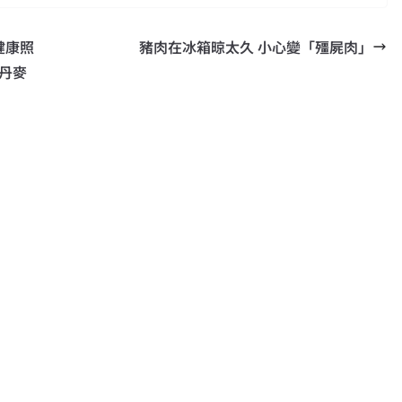
健康照
豬肉在冰箱晾太久 小心變「殭屍肉」
向丹麥