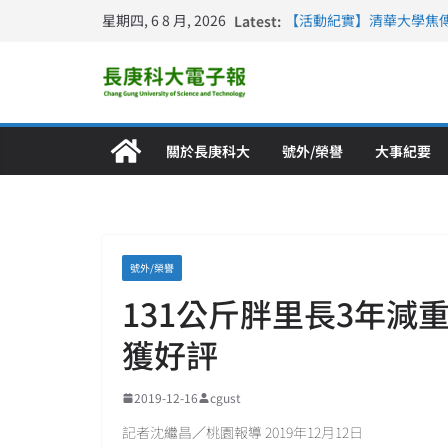
星期四, 6 8 月, 2026
Latest:
【活動紀實】清華大學焦
計大一年」
仁德醫專與長庚科大締結
長庚科大連四年穩居《遠見
深化永續醫療 長庚科大
長庚科大護理系勇奪202
特別獎 AI智慧照護與護
關於長庚科大
號外/榮譽
大事紀要
號外/榮譽
131公斤胖里長3年減
獲好評
2019-12-16
cgust
記者沈繼昌／桃園報導 2019年12月12日