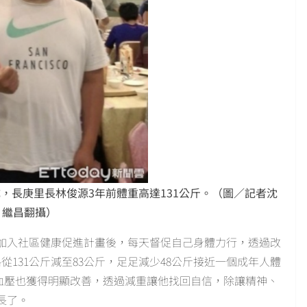
，長庚里長林俊源3年前體重高達131公斤。（圖／記者沈
繼昌翻攝）
加入社區健康促進計畫後，每天督促自己身體力行，透過改
131公斤減至83公斤，足足減少48公斤接近一個成年人體
，血壓也獲得明顯改善，透過減重讓他找回自信，除讓精神、
長了。