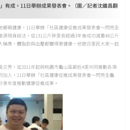
地鄉親健康，11日舉辦「社區健康促進成果發表會～閃亮全
源現身說法，從131公斤胖里長經過3年後成功減重48公斤
令人稱羨，體脂肪與血壓都變得更健康，他號召里民大家一起
交界，從2011年起與桃園市龜山區鄰近4里共同推動各項
同加入，11日舉辦「社區健康促進成果發表會～閃亮全龜
民分享年度推動健康促進成果。