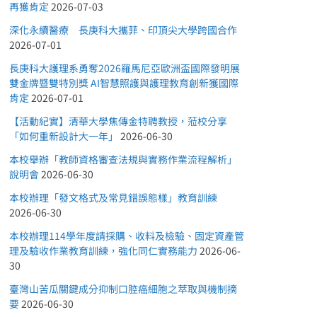
再獲肯定
2026-07-03
深化永續醫療 長庚科大攜菲、印頂尖大學跨國合作
2026-07-01
長庚科大護理系勇奪2026羅馬尼亞歐洲盃國際發明展
雙金牌暨雙特別獎 AI智慧照護與護理教育創新獲國際
肯定
2026-07-01
【活動紀實】清華大學焦傳金特聘教授，蒞校分享
「如何重新設計大一年」
2026-06-30
本校舉辦「教師資格審查法規與實務作業流程解析」
說明會
2026-06-30
本校辦理「發文格式及常見錯誤態樣」教育訓練
2026-06-30
本校辦理114學年度請採購、收料及檢驗、固定資產管
理及驗收作業教育訓練，強化同仁實務能力
2026-06-
30
臺灣山苦瓜關鍵成分抑制口腔癌細胞之萃取與機制摘
要
2026-06-30