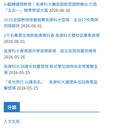
AI翻轉護理教育！長庚科大攜安圖斯登國際舞台 打造
「五合一」精準學習大腦
2026-06-30
2026全國教保技藝競賽長庚科大登場 全台27校菁英
同場競技
2026-06-01
2千名畢業生換新裝勇闖社會 長庚科大雙校區畢業典禮
2026-06-01
長庚科大推青銀共學音樂劇場 結合長照與藝術療育
2026-05-26
長庚科大38週年校慶登場 新式學位袍時尚走秀驚艷全
場
2026-05-25
「承光而行 以護為名」 長庚科大護理系加冠典禮溫
馨登場
2026-05-25
分類
人文生態