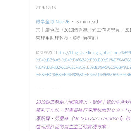
2019/12/16
銀享全球
Nov 26
· 6 min read
文｜游曉微（2019國際週丹麥工作坊學員、2
管理系助理教授、物理治療師）
資料來源：
https://blog.silverliningsglobal.
%E4%BB%A5-%E4%BA%BA%E6%B0%91%E7%A6%8
%E4%B8%B2%E6%8E%A5%E5%81%A5%E5%BA%B
%E8%BC%B8%E9%80%81%E6%A1%86%E6%9E%B6-7
－－－－－－
2019銀浪新創力國際週以「覺醒｜我的生活
精彩工作坊，與學員進行深度討論與交流。11
恩凱爾．勞里森（Mr. Ivan Kjær Lauridsen
）
帶
進而設計協助自主生活的實踐方案。