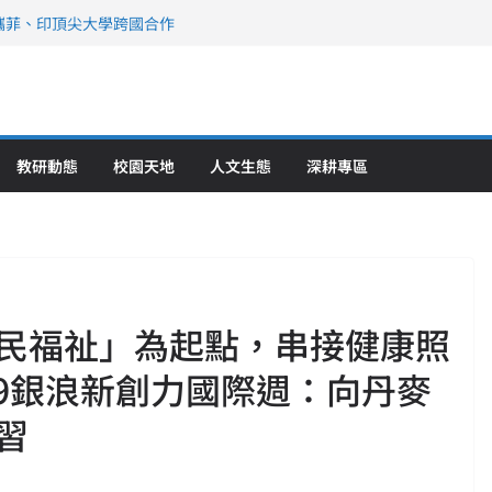
攜菲、印頂尖大學跨國合作
、美容學校收穫豐
直擊健康平權與智慧照護實踐
策略聯盟 培育護理尖兵
》醫學大學第5名 辦學實力再獲肯定
教研動態
校園天地
人文生態
深耕專區
民福祉」為起點，串接健康照
19銀浪新創力國際週：向丹麥
習