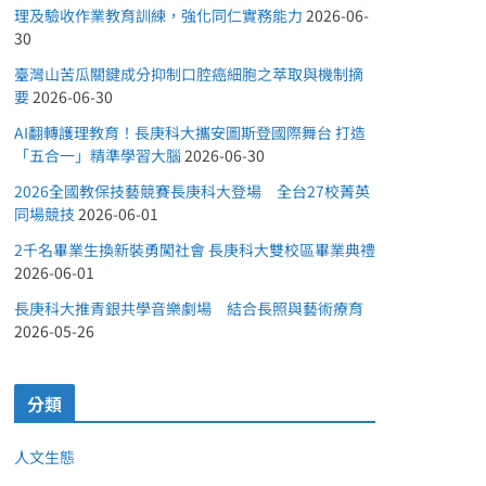
理及驗收作業教育訓練，強化同仁實務能力
2026-06-
30
臺灣山苦瓜關鍵成分抑制口腔癌細胞之萃取與機制摘
要
2026-06-30
AI翻轉護理教育！長庚科大攜安圖斯登國際舞台 打造
「五合一」精準學習大腦
2026-06-30
2026全國教保技藝競賽長庚科大登場 全台27校菁英
同場競技
2026-06-01
2千名畢業生換新裝勇闖社會 長庚科大雙校區畢業典禮
2026-06-01
長庚科大推青銀共學音樂劇場 結合長照與藝術療育
2026-05-26
分類
人文生態