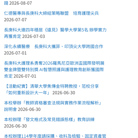
踐
2026-08-07
仁德醫專與長庚科大締結策略聯盟 培育護理尖兵
2026-07-07
長庚科大連四年穩居《遠見》醫學大學第5名 辦學實力
再獲肯定
2026-07-03
深化永續醫療 長庚科大攜菲、印頂尖大學跨國合作
2026-07-01
長庚科大護理系勇奪2026羅馬尼亞歐洲盃國際發明展
雙金牌暨雙特別獎 AI智慧照護與護理教育創新獲國際
肯定
2026-07-01
【活動紀實】清華大學焦傳金特聘教授，蒞校分享
「如何重新設計大一年」
2026-06-30
本校舉辦「教師資格審查法規與實務作業流程解析」
說明會
2026-06-30
本校辦理「發文格式及常見錯誤態樣」教育訓練
2026-06-30
本校辦理114學年度請採購、收料及檢驗、固定資產管