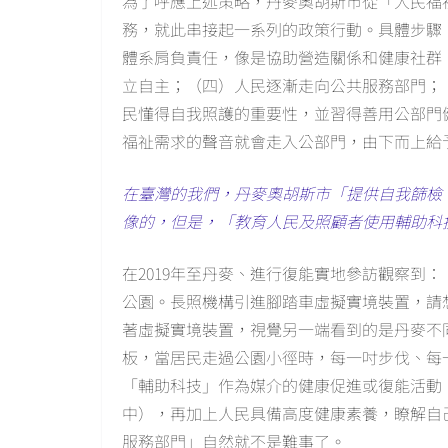
為了呼應上述策略，丹麥奧胡斯市從「人民福
務，就此串接起一系列的政策行動。具體步驟
體系肩負責任，像是協助營造關係和健康社群
立自主；（四）人民逐漸走向公共服務部門；
民懂得自我照護的重要性，並習得善用公部門
福祉需求的聲音就會走入公部門，由下而上給
在臺灣的我們，丹麥奧胡斯市「提供自我篩檢
像的，但是，「教育人民及照顧者使用輔助科
在2019年至丹麥、進行復能實地參訪觀察到
公園。長照機構引進腳踏車虛擬實境裝置，請
著虛擬實境裝置，視覺另一端看到的是丹麥不
板，當居民走過公園小徑時，每一吋步伐、每
「輔助科技」作為媒介的健康促進或復能活動
中），再加上人民具備高度健康素養，瞭解自
服務部門」自然就不是難事了。