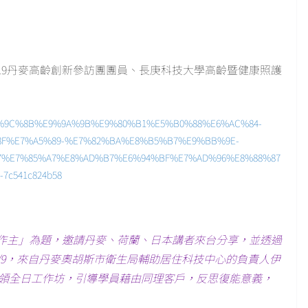
019丹麥高齡創新參訪團團員、長庚科技大學高齡暨健康照護
com/%E5%9C%8B%E9%9A%9B%E9%80%B1%E5%B0%88%E6%AC%84-
F%E7%A5%89-%E7%82%BA%E8%B5%B7%E9%BB%9E-
7%E7%85%A7%E8%AD%B7%E6%94%BF%E7%AD%96%E8%88%87
c541c824b58
我作主」為題，邀請丹麥、荷蘭、日本講者來台分享，並透過
/9，來自丹麥奧胡斯市衛生局輔助居住科技中心的負責人伊
領全日工作坊，引導學員藉由同理客戶，反思復能意義，