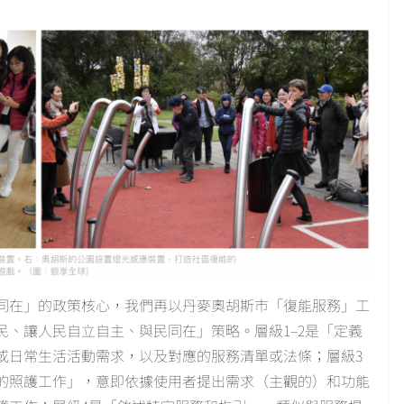
同在」的政策核心，我們再以丹麥奧胡斯市「復能服務」工
、讓人民自立自主、與民同在」策略。層級1–2是「定義
或日常生活活動需求，以及對應的服務清單或法條；層級3
的照護工作」，意即依據使用者提出需求（主觀的）和功能