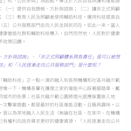
祉」和「公民參與」為起點，專注於人民自我照護和復能服
：（一）提供自我篩檢、方針與諮詢；（二）讓非正式照顧
；（三）教育人民及照顧者使用輔助科技，運用科技提高自
（五）公共服務部門走向人民並與民同在。如此一來，當人
健康營造社群和輔助科技導入，自然而然地，人民對於健康
予政策回饋。
、方針與諮詢」、「非正式照顧體系肩負責任」是可以被想
技」和「人民逐漸走向公共服務部門」是什麼呢？
：「輔助科技」正一點一滴的融入到長照機構和社區共融示範
想像一下，機構長輩在護理之家的復能中心踩著腳踏車、戴
同城市的街景；社區共融示範公園將燈光感應裝置嵌入地
一次擊掌遊戲，都是最好的社區復能活動，且極具趣味。以
，習以為常地融入人民生活（無論在社區、在家中、在機構
己有權利向政府尋求更好的健康資源，「人民逐漸走向公共