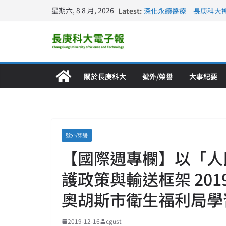
星期六, 8 8 月, 2026
Latest:
深化永續醫療 長庚科大
長庚科大訪凱瑟醫療集團
跨海築夢 長庚科大赴美
仁德醫專與長庚科大締結
長庚科大連四年穩居《遠見
關於長庚科大
號外/榮譽
大事紀要
號外/榮譽
【國際週專欄】以「人
護政策與輸送框架 20
奧胡斯市衛生福利局學
2019-12-16
cgust