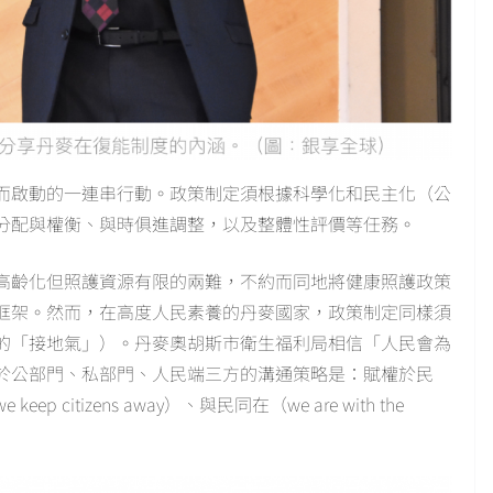
而啟動的一連串行動。政策制定須根據科學化和民主化（公
分配與權衡、與時俱進調整，以及整體性評價等任務。
高齡化但照護資源有限的兩難，不約而同地將健康照護政策
框架。然而，在高度人民素養的丹麥國家，政策制定同樣須
的「接地氣」）。丹麥奧胡斯市衛生福利局相信「人民會為
於公部門、私部門、人民端三方的溝通策略是：賦權於民
keep citizens away）、與民同在（we are with the