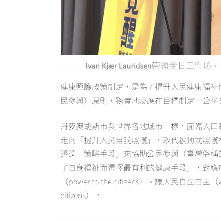
健康照護政策制定，是為了提升人民健康福祉
民參與）原則，務實地反應在目標制定、公平
丹麥奧胡斯市與世界各地城市一樣，面臨人口
走向「提升人民自我照護」，取代被動式照護
透過「策略手段」來協助公民參與（臺灣俗稱
了自身福祉而選擇最有利的健康手段」，對應
（power to the citizens）、讓人民自立自主（we 
citizens）。