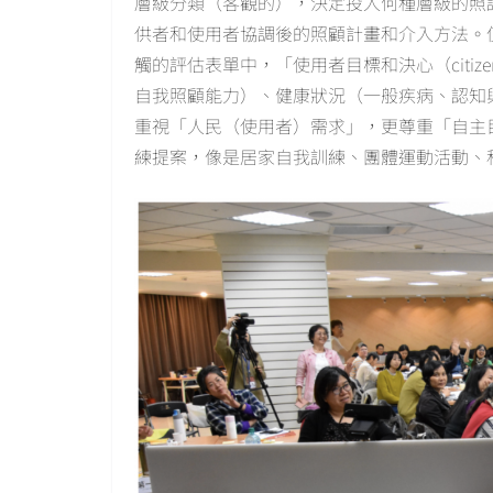
層級分類（客觀的），決定投入何種層級的照
供者和使用者協調後的照顧計畫和介入方法。
觸的評估表單中，「使用者目標和決心（citizens g
自我照顧能力）、健康狀況（一般疾病、認知
重視「人民（使用者）需求」，更尊重「自主
練提案，像是居家自我訓練、團體運動活動、