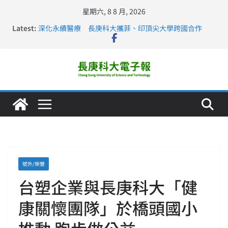
星期六, 8 8 月, 2026
Latest:
深化永續醫療 長庚科大攜菲、印頂尖大學跨國合作
長庚科大訪凱瑟醫療集團、美容學校收穫豐
跨海築夢 長庚科大赴美直擊健康平權與智慧照護實踐
仁德醫專與長庚科大締結策略聯盟 培育護理尖兵
長庚科大連四年穩居《遠見》醫學大學第5名 辦學實力再
獲肯定
號外/榮譽
台塑企業與長庚科大「健
康關懷團隊」於橋頭國小