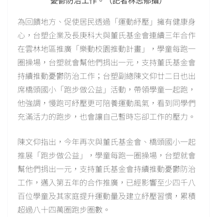
為回饋地方、促使居民透過「運動紓壓」擁有健康身
心，台塑企業及長庚科大與董氏基金會連續三年合作
在雲林地區推廣「樂動校園推動計畫」，學童每跑一
圈操場，台塑就會幫他們捐出一元，支持董氏基金會
持續推動憂鬱防治工作；台塑副總陳文仰廿二日也出
席橋頭國小「跑步做公益」活動，帶領學童一起跑，
他強調，慢跑可紓壓更可陪養運動風氣，看到同學們
充滿活力的跑步，也會讓自己暫時忘卻工作的壓力。
陳文仰指出，今年再次與董氏基金會、橋頭國小一起
推展「跑步做公益」，學童每跑一圈操場，台塑就會
幫他們捐出一元，支持董氏基金會持續推動憂鬱防治
工作，邁入第五年的合作推廣，已經影響至少四千八
百位學童及其家庭提升運動量及建立紓壓習慣，累積
超過八十四萬圈跑步圈數。