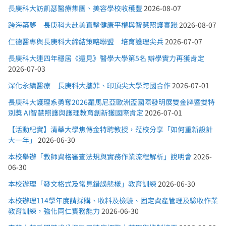
長庚科大訪凱瑟醫療集團、美容學校收穫豐
2026-08-07
跨海築夢 長庚科大赴美直擊健康平權與智慧照護實踐
2026-08-07
仁德醫專與長庚科大締結策略聯盟 培育護理尖兵
2026-07-07
長庚科大連四年穩居《遠見》醫學大學第5名 辦學實力再獲肯定
2026-07-03
深化永續醫療 長庚科大攜菲、印頂尖大學跨國合作
2026-07-01
長庚科大護理系勇奪2026羅馬尼亞歐洲盃國際發明展雙金牌暨雙特
別獎 AI智慧照護與護理教育創新獲國際肯定
2026-07-01
【活動紀實】清華大學焦傳金特聘教授，蒞校分享「如何重新設計
大一年」
2026-06-30
本校舉辦「教師資格審查法規與實務作業流程解析」說明會
2026-
06-30
本校辦理「發文格式及常見錯誤態樣」教育訓練
2026-06-30
本校辦理114學年度請採購、收料及檢驗、固定資產管理及驗收作業
教育訓練，強化同仁實務能力
2026-06-30