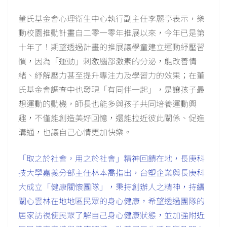
董氏基金會心理衛生中心執行副主任李麗亭表示，樂
動校園推動計畫自二零一零年推展以來，今年已是第
十年了！期望透過計畫的推展讓學童建立運動紓壓習
慣，因為「運動」刺激腦部激素的分泌，能改善情
緒、紓解壓力甚至提升專注力及學習力的效果；在董
氏基金會調查中也發現「有同伴一起」，是讓孩子最
想運動的動機，師長也能多與孩子共同培養運動興
趣，不僅能創造美好回憶，還能拉近彼此關係、促進
溝通，也讓自己心情更加快樂。
「取之於社會，用之於社會」精神回饋在地，長庚科
技大學嘉義分部主任林本喬指出，台塑企業與長庚科
大成立「健康關懷團隊」，秉持創辦人之精神，持續
關心雲林在地地區民眾的身心健康，希望透過團隊的
居家訪視使民眾了解自己身心健康狀態，並加強附近