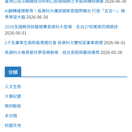
臺灣山苦瓜關鍵成分抑制口腔癌細胞之萃取與機制摘要
2026-06-30
AI翻轉護理教育！長庚科大攜安圖斯登國際舞台 打造「五合一」精
準學習大腦
2026-06-30
2026全國教保技藝競賽長庚科大登場 全台27校菁英同場競技
2026-06-01
2千名畢業生換新裝勇闖社會 長庚科大雙校區畢業典禮
2026-06-01
長庚科大推青銀共學音樂劇場 結合長照與藝術療育
2026-05-26
分類
人文生態
大事紀要
教研動態
未分類
校園天地