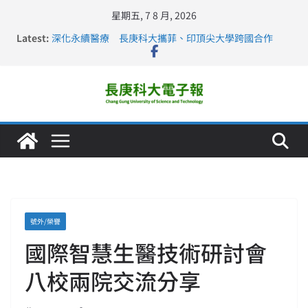
星期五, 7 8 月, 2026
Latest:
深化永續醫療 長庚科大攜菲、印頂尖大學跨國合作
長庚科大訪凱瑟醫療集團、美容學校收穫豐
跨海築夢 長庚科大赴美直擊健康平權與智慧照護實踐
仁德醫專與長庚科大締結策略聯盟 培育護理尖兵
長庚科大連四年穩居《遠見》醫學大學第5名 辦學實力再
獲肯定
號外/榮譽
國際智慧生醫技術研討會
八校兩院交流分享