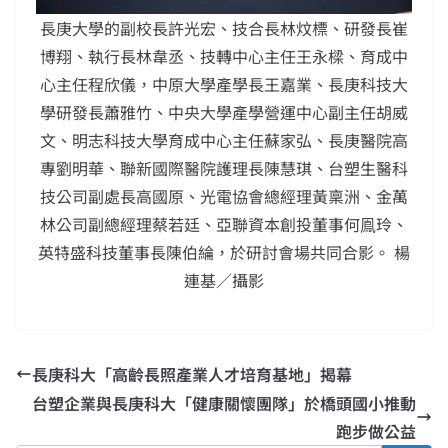
長庚大學的副校長許光宏、技合長林炆標、研發長崔
博翔、執行長林韋丞、技轉中心主任王永樑、育成中
心主任程欣儀，中原大學產學長王嘉業、長庚科技大
學研發長蕭雅竹、中央大學產學營運中心副主任胡威
文、明志科技大學育成中心主任蘇家弘、長庚醫院高
專劉明華、聯新國際醫院護理長陳慧琪、台塑生醫科
技公司副處長高國原、光電協會總經理黃稟洲、金萬
林公司副總經理蔡若廷、亞聯資本創投董事何鳯玲、
英特盛科技董事長陳伯綸，於研討會場共同合影。 楊
連基／攝影
長庚科大「高齡長照產業人才培育基地」揭幕
台塑企業與長庚科大「健康關懷團隊」於橋頭國小推動
跑步做公益