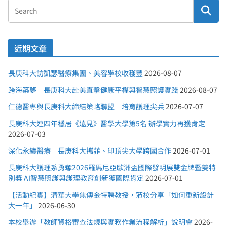
近期文章
長庚科大訪凱瑟醫療集團、美容學校收穫豐
2026-08-07
跨海築夢 長庚科大赴美直擊健康平權與智慧照護實踐
2026-08-07
仁德醫專與長庚科大締結策略聯盟 培育護理尖兵
2026-07-07
長庚科大連四年穩居《遠見》醫學大學第5名 辦學實力再獲肯定
2026-07-03
深化永續醫療 長庚科大攜菲、印頂尖大學跨國合作
2026-07-01
長庚科大護理系勇奪2026羅馬尼亞歐洲盃國際發明展雙金牌暨雙特
別獎 AI智慧照護與護理教育創新獲國際肯定
2026-07-01
【活動紀實】清華大學焦傳金特聘教授，蒞校分享「如何重新設計
大一年」
2026-06-30
本校舉辦「教師資格審查法規與實務作業流程解析」說明會
2026-