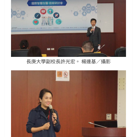
長庚大學副校長許光宏。 楊連基／攝影