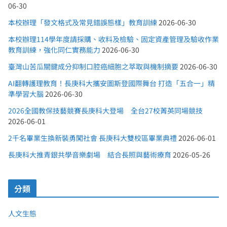
06-30
本校辦理「發文格式及常見錯誤態樣」教育訓練
2026-06-30
本校辦理114學年度請採購、收料及檢驗、固定資產管理及驗收作業
教育訓練，強化同仁實務能力
2026-06-30
臺灣山苦瓜關鍵成分抑制口腔癌細胞之萃取與機制摘要
2026-06-30
AI翻轉護理教育！長庚科大攜安圖斯登國際舞台 打造「五合一」精
準學習大腦
2026-06-30
2026全國教保技藝競賽長庚科大登場 全台27校菁英同場競技
2026-06-01
2千名畢業生換新裝勇闖社會 長庚科大雙校區畢業典禮
2026-06-01
長庚科大推青銀共學音樂劇場 結合長照與藝術療育
2026-05-26
分類
人文生態