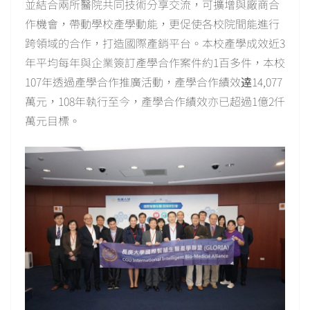
並結合兩所醫院共同技術分享交流，可擴增與廠商合
作機會，帶動學校產學動能，更促使各校院間能進行
跨領域的合作，打造國際產銷平台。本校產學成效近3
年平均每年與企業簽訂產學合作案件約1百多件，本校
107年透過產學合作推廣活動，產學合作績效逹14,077
萬元，108年執行至今，產學合作績效亦已超過1億2仟
萬元目標。