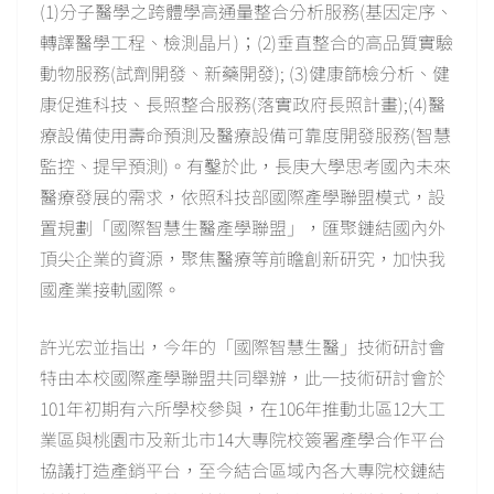
(1)分子醫學之跨體學高通量整合分析服務(基因定序、
轉譯醫學工程、檢測晶片)；(2)垂直整合的高品質實驗
動物服務(試劑開發、新藥開發); (3)健康篩檢分析、健
康促進科技、長照整合服務(落實政府長照計畫);(4)醫
療設備使用壽命預測及醫療設備可靠度開發服務(智慧
監控、提早預測)。有鑿於此，長庚大學思考國內未來
醫療發展的需求，依照科技部國際產學聯盟模式，設
置規劃「國際智慧生醫產學聯盟」，匯聚鏈結國內外
頂尖企業的資源，聚焦醫療等前瞻創新研究，加快我
國產業接軌國際。
許光宏並指出，今年的「國際智慧生醫」技術研討會
特由本校國際產學聯盟共同舉辦，此一技術研討會於
101年初期有六所學校參與，在106年推動北區12大工
業區與桃園市及新北市14大專院校簽署產學合作平台
協議打造產銷平台，至今結合區域內各大專院校鏈結