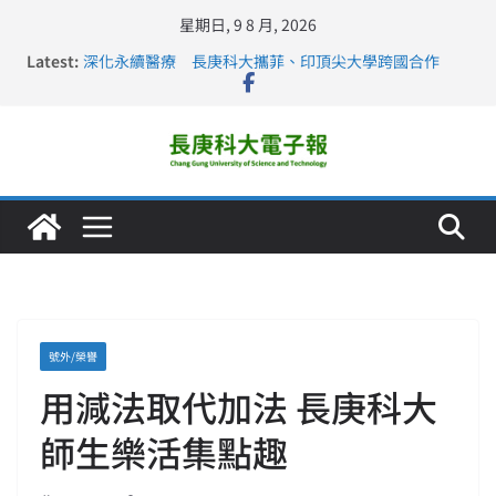
星期日, 9 8 月, 2026
Latest:
深化永續醫療 長庚科大攜菲、印頂尖大學跨國合作
長庚科大訪凱瑟醫療集團、美容學校收穫豐
跨海築夢 長庚科大赴美直擊健康平權與智慧照護實踐
仁德醫專與長庚科大締結策略聯盟 培育護理尖兵
長庚科大連四年穩居《遠見》醫學大學第5名 辦學實力再
獲肯定
號外/榮譽
用減法取代加法 長庚科大
師生樂活集點趣