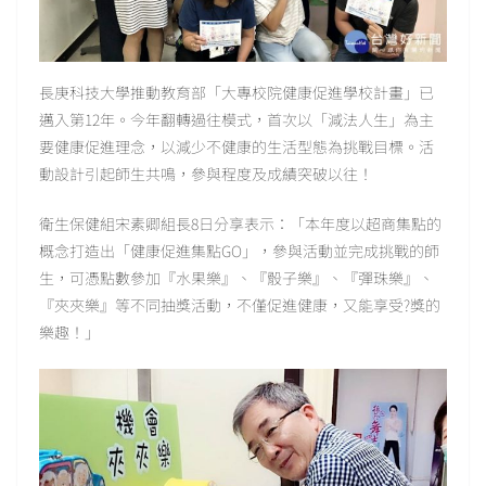
長庚科技大學推動教育部「大專校院健康促進學校計畫」已
邁入第12年。今年翻轉過往模式，首次以「減法人生」為主
要健康促進理念，以減少不健康的生活型態為挑戰目標。活
動設計引起師生共鳴，參與程度及成績突破以往！
衛生保健組宋素卿組長8日分享表示：「本年度以超商集點的
概念打造出「健康促進集點GO」，參與活動並完成挑戰的師
生，可憑點數參加『水果樂』、『骰子樂』、『彈珠樂』、
『夾夾樂』等不同抽獎活動，不僅促進健康，又能享受?獎的
樂趣！」