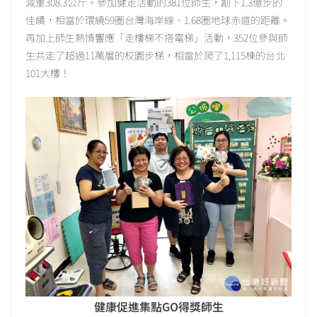
減重308.3公斤。參加健走活動的381位師生，創下1.3億步的
佳績，相當於環繞59圈台灣海岸線、1.68圈地球赤道的距離。
再加上師生熱情響應「走樓梯不搭電梯」活動，352位參與師
生共走了超過11萬層的校園步梯，相當於爬了1,115棟的台北
101大樓！
健康促進集點GO得獎師生