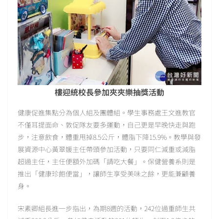
樓迎統校長參加夾夾樂抽獎活動
健康促進集點分為個人組及團體組。學生事務處王文進教官
不僅耳提面命、敦促隊友要多運動，自己更是早晚快走與跑
步，注意飲食，體重甩掉8.5公斤，體脂下降15.9%。教學與發
展資源中心黃翠媛主任帶頭參加活動，只要同仁減重或減脂
超過主任，主任便額外加碼「請吃大餐」。保健營養系則是
推出「健康珍飽便當」，讓師生享受美味之餘，更能兼顧養
身。
宋素卿組長進一步指出，為期8週的活動，242位過重師生共