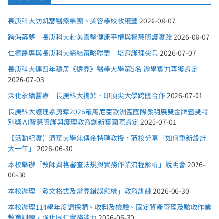
長庚科大訪凱瑟醫療集團、美容學校收穫豐
2026-08-07
跨海築夢 長庚科大赴美直擊健康平權與智慧照護實踐
2026-08-07
仁德醫專與長庚科大締結策略聯盟 培育護理尖兵
2026-07-07
長庚科大連四年穩居《遠見》醫學大學第5名 辦學實力再獲肯定
2026-07-03
深化永續醫療 長庚科大攜菲、印頂尖大學跨國合作
2026-07-01
長庚科大護理系勇奪2026羅馬尼亞歐洲盃國際發明展雙金牌暨雙特
別獎 AI智慧照護與護理教育創新獲國際肯定
2026-07-01
【活動紀實】清華大學焦傳金特聘教授，蒞校分享「如何重新設計
大一年」
2026-06-30
本校舉辦「教師資格審查法規與實務作業流程解析」說明會
2026-
06-30
本校辦理「發文格式及常見錯誤態樣」教育訓練
2026-06-30
本校辦理114學年度請採購、收料及檢驗、固定資產管理及驗收作業
教育訓練，強化同仁實務能力
2026-06-30