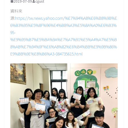
2019-07-09
cgust
資料來
源:
https://tw.news.yahoo.com/%E7%94%A8%E6%B8%9B%E
6%B3%95%E5%8F%96%E4%BB%A3%E5%8A%A0%E6%B3%
95-
%E9%95%B7%E5%BA%9A%E7%A7%91%E5%A4%A7%E5%B
8%AB%E7%94%9F%E6%A8%82%E6%B4%BB%E9%9B%86%
E9%BB%9E%E8%B6%A3-084735615.html