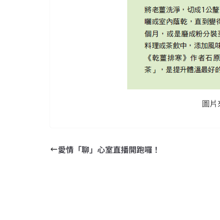
圖片
愛情「聊」心室直播開跑囉！