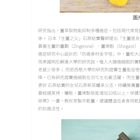
圖片
研究指出，薑萃取物能抑制多種癌症，包括現代常見
係。 日本「生薑之父」石原結實醫師提出「生薑是良
靠著生薑的薑酮（Zingerone）、薑烯酚（Shoga
癌症研究中心設計的「防癌食材金字塔」中，薑和大
用美國明尼蘇達大學的研究說，植入大腸癌細胞的實
老鼠少很多； 而密西根大學的研究則證實生薑能促
降，已有研究證實癌細胞在35℃左右最活躍， 而生
更好 石原結實的女兒石原新菜繼承父志，持續推廣
要經過蒸烤、曬乾，薑烯酚就能增加10倍以上，保健
排寒》一書，教民眾製作乾薑，建議體溫低者食用乾
的抗癌活性。