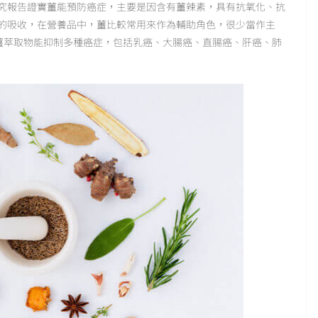
究報告證實薑能預防癌症，主要是因含有薑辣素，具有抗氧化、抗
的吸收，在營養品中，薑比較常用來作為輔助角色，很少當作主
，薑萃取物能抑制多種癌症，包括乳癌、大腸癌、直腸癌、肝癌、肺