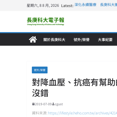
星期六, 8 8 月, 2026
Latest:
深化永續醫療 長庚科大
長庚科大訪凱瑟醫療集團
跨海築夢 長庚科大赴美
仁德醫專與長庚科大締結
長庚科大連四年穩居《遠見
關於長庚科大
號外/榮譽
大事紀要
號外/榮譽
對降血壓、抗癌有幫助
沒錯
2019-07-09
cgust
資料來源:
https://lifestyle.heho.com.tw/archives/421