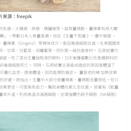
來源：freepik
的乳癌、大腸癌、肺癌、胰臟癌等，這與薑烯酚、薑辣素有很大關
藥」，帶動日本人食薑風潮。他在《生薑不思議 》一書中寫道 ，
ol）、薑辣素（Gingerol）等辣味成分，能促進癌細胞自滅，在美國國家
蒜、甘草、甘藍菜、胡蘿蔔等，同列第一級抗癌食材。 石原結實引
驗鼠，吃了混合生薑抽取液的飼料，15天後腫瘤數比吃普通飼料的
使卵巢癌細胞死亡。 同時，石原結實主張造成癌症的原因是體溫下
薑可優化血流、提高體溫，因而能預防癌症。 薑是老的辣 加熱效果
薑的好處。她指出，生薑中大部分是薑辣素，薑烯酚含量很低，但只
效果更佳，可提高免疫力，幫助身體抗氧化及抗菌。 她著有《乾薑
薑來升溫，利用高溫消滅癌細胞，並增強體內殺手細胞（NK細胞）