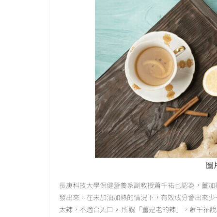
圖片
長庚科技大學保健營養系副教授蕭千祐也認為，薑加
發出來，在未加油加熱的情況下，有效成分會出來少
太辣，不適合入口。 所謂「薑是老的辣」，蕭千祐