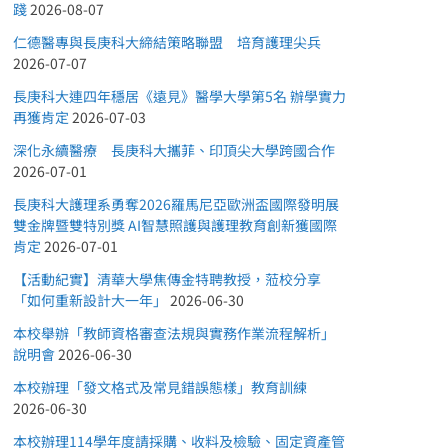
踐
2026-08-07
仁德醫專與長庚科大締結策略聯盟 培育護理尖兵
2026-07-07
長庚科大連四年穩居《遠見》醫學大學第5名 辦學實力
再獲肯定
2026-07-03
深化永續醫療 長庚科大攜菲、印頂尖大學跨國合作
2026-07-01
長庚科大護理系勇奪2026羅馬尼亞歐洲盃國際發明展
雙金牌暨雙特別獎 AI智慧照護與護理教育創新獲國際
肯定
2026-07-01
【活動紀實】清華大學焦傳金特聘教授，蒞校分享
「如何重新設計大一年」
2026-06-30
本校舉辦「教師資格審查法規與實務作業流程解析」
說明會
2026-06-30
本校辦理「發文格式及常見錯誤態樣」教育訓練
2026-06-30
本校辦理114學年度請採購、收料及檢驗、固定資產管