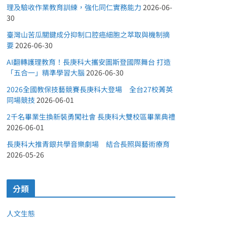
理及驗收作業教育訓練，強化同仁實務能力
2026-06-
30
臺灣山苦瓜關鍵成分抑制口腔癌細胞之萃取與機制摘
要
2026-06-30
AI翻轉護理教育！長庚科大攜安圖斯登國際舞台 打造
「五合一」精準學習大腦
2026-06-30
2026全國教保技藝競賽長庚科大登場 全台27校菁英
同場競技
2026-06-01
2千名畢業生換新裝勇闖社會 長庚科大雙校區畢業典禮
2026-06-01
長庚科大推青銀共學音樂劇場 結合長照與藝術療育
2026-05-26
分類
人文生態