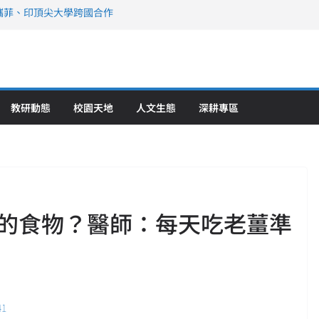
攜菲、印頂尖大學跨國合作
、美容學校收穫豐
直擊健康平權與智慧照護實踐
策略聯盟 培育護理尖兵
》醫學大學第5名 辦學實力再獲肯定
教研動態
校園天地
人文生態
深耕專區
的食物？醫師：每天吃老薑準
41