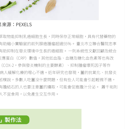
來源：PEXELS
萃取物能抑制乳癌細胞生長，同時保存正常細胞，具有代替藥物的
助縮小實驗鼠的前列腺癌腫瘤超過55％。 臺北市立聯合醫院忠孝
有助抑制在發炎環境中生長的癌細胞。 一則系統性文獻回顧及統合
C反應蛋白（CRP）數值，其他如血脂、血糖及糖化血色素等也有改
COX-2，參與發炎機制的主要酵素）、抑制腫瘤壞死因子等作
助病人緩解化療的噁心不適。近年研究也發現，薑的抗氧化、抗發炎
若樸說，多數人吃薑沒什麼問題，但有些人可能會引起輕微不適，
有膽結石的人也要注意薑的攝取，可能會促進膽汁分泌。 蕭千祐則
人不宜食用，以免產生交互作用。