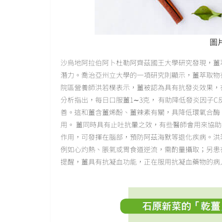
圖片
沙烏地阿拉伯阿卜杜勒阿齊茲國王大學研究發現，薑
潛力。喬治亞州立大學的一項研究則顯示，薑萃取物有
院區營養師洪若樸表示，薑被認為具有抗發炎效果，
分析指出，每日口服薑1∼3克， 有助降低發炎因子
善。這和薑含薑烯酚、薑辣素有關，具降低環氧合酶（
用。 薑同時具有止吐抗暈之效，有些醫師會用來協
作用，可發揮在腦部，預防阿茲海默等退化疾病。洪
例如心灼熱、脹氣或胃食道逆流，需酌量攝取；另患
提醒，薑具有抗凝血功能，正在服用抗凝血藥物的病