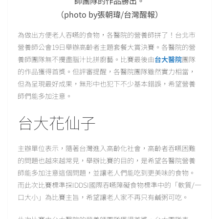
師團隊的作品勝出。
（photo by張朝瑋/台灣醒報）
為做出方便老人吞嚥的食物，各醫院的營養師拼了！台北市
營養師公會19日舉辦高齡者主題套餐大賞決賽。各醫院的營
養師團隊無不攪盡腦汁比拼廚藝。比賽最後由
台大醫院
團隊
的作品獲得首獎。但評審提醒，各醫院團隊雖然實力相當，
但為呈現最好成果，無形中也犯下不少基本錯誤，希望營養
師們能多加注意。
台大花仙子
主辦單位表示，隨著台灣進入高齡化社會，高齡者吞嚥困難
的問題也越來越常見，舉辦比賽的目的，是希望各醫院營養
師能多加注意這個問題，並讓老人們能吃到更美味的食物。
而此次比賽標準採IDDSI國際吞嚥障礙食物標準中的「軟質/一
口大小」為比賽主旨，希望讓老人家不再只有鹹粥可吃。