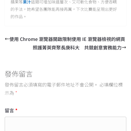
蘋果等
果汁
這類可增加味道層次、又可軟化食物、方便吞嚥
的手法，她希望各團隊能再接再厲，下次比賽能呈現出更好
的作品。
使用 Chrome 瀏覽器開啟限制使用 IE 瀏覽器檢視的網頁
照護菁英齊聚長庚科大 共競創意實務能力
發佈留言
發佈留言必須填寫的電子郵件地址不會公開。
必填欄位標
示為
*
留言
*