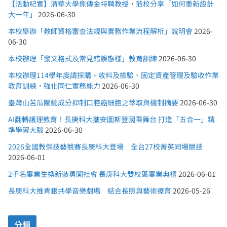
【活動紀實】清華大學焦傳金特聘教授，蒞校分享「如何重新設計
大一年」
2026-06-30
本校舉辦「教師資格審查法規與實務作業流程解析」說明會
2026-
06-30
本校辦理「發文格式及常見錯誤態樣」教育訓練
2026-06-30
本校辦理114學年度請採購、收料及檢驗、固定資產管理及驗收作業
教育訓練，強化同仁實務能力
2026-06-30
臺灣山苦瓜關鍵成分抑制口腔癌細胞之萃取與機制摘要
2026-06-30
AI翻轉護理教育！長庚科大攜安圖斯登國際舞台 打造「五合一」精
準學習大腦
2026-06-30
2026全國教保技藝競賽長庚科大登場 全台27校菁英同場競技
2026-06-01
2千名畢業生換新裝勇闖社會 長庚科大雙校區畢業典禮
2026-06-01
長庚科大推青銀共學音樂劇場 結合長照與藝術療育
2026-05-26
分類