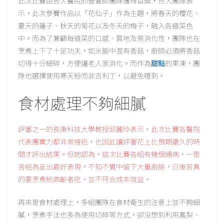
此次比賽由台大醫院的營養師團隊獲得首獎，台大團隊表
示，此次參賽作品以「花仙子」作為主題，將春天的櫻花、
夏天的蓮子、秋天的菊花以及冬天的梅子，融入各道菜色
中。而為了兼顧每道菜的口感、質地及易消化性，團隊也在
烹煮上下了十足功夫，如米飯中混有香菇，廚師必須將香菇
切得十分細碎，方便讓老人家消化。而作為
甜點
的果凍，團
隊也選擇使用寒天粉而非吉利丁，以避免噎到。
食材處理不夠細膩
評審之一的長庚科技大學教授邱麗玲表示，此次比賽各醫院
代表團實力都非常接近，也因此讓評審花上比預期還久的時
間才評出結果。但她認為，這次比賽各組有幾個通病，一是
各組為呈出最好表現，不知不覺中留下大量廚餘，日後若真
的要烹煮給高齡者吃，並不符合成本效益。
再來是食材處理上，多組團隊在食材衛生的注意上並不夠細
膩，烹煮手法也多為使用切碎等方式，卻沒想到利用鳳梨、