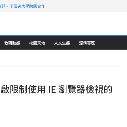
攜菲、印頂尖大學跨國合作
、美容學校收穫豐
直擊健康平權與智慧照護實踐
策略聯盟 培育護理尖兵
》醫學大學第5名 辦學實力再獲肯定
教研動態
校園天地
人文生態
深耕專區
開啟限制使用 IE 瀏覽器檢視的