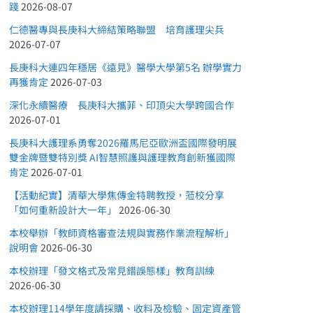
踐
2026-08-07
仁德醫專與長庚科大締結策略聯盟 培育護理尖兵
2026-07-07
長庚科大連四年穩居《遠見》醫學大學第5名 辦學實力
再獲肯定
2026-07-03
深化永續醫療 長庚科大攜菲、印頂尖大學跨國合作
2026-07-01
長庚科大護理系勇奪2026羅馬尼亞歐洲盃國際發明展
雙金牌暨雙特別獎 AI智慧照護與護理教育創新獲國際
肯定
2026-07-01
【活動紀實】清華大學焦傳金特聘教授，蒞校分享
「如何重新設計大一年」
2026-06-30
本校舉辦「教師資格審查法規與實務作業流程解析」
說明會
2026-06-30
本校辦理「發文格式及常見錯誤態樣」教育訓練
2026-06-30
本校辦理114學年度請採購、收料及檢驗、固定資產管