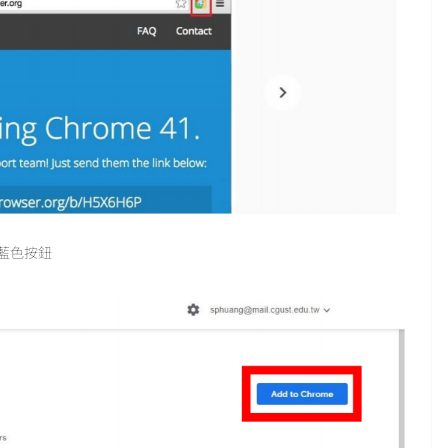
e」藍色按鈕