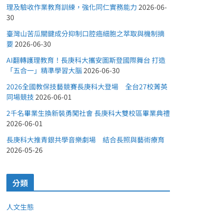
理及驗收作業教育訓練，強化同仁實務能力
2026-06-
30
臺灣山苦瓜關鍵成分抑制口腔癌細胞之萃取與機制摘
要
2026-06-30
AI翻轉護理教育！長庚科大攜安圖斯登國際舞台 打造
「五合一」精準學習大腦
2026-06-30
2026全國教保技藝競賽長庚科大登場 全台27校菁英
同場競技
2026-06-01
2千名畢業生換新裝勇闖社會 長庚科大雙校區畢業典禮
2026-06-01
長庚科大推青銀共學音樂劇場 結合長照與藝術療育
2026-05-26
分類
人文生態