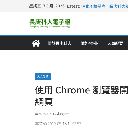
星期五, 7 8 月, 2026
Latest:
深化永續醫療 長庚科大
長庚科大訪凱瑟醫療集團
跨海築夢 長庚科大赴美
仁德醫專與長庚科大締結
長庚科大連四年穩居《遠見
關於長庚科大
號外/榮譽
大事紀要
人文生態
使用 Chrome 瀏覽器
網頁
2019-05-14
cgust
李慧蘋 2019-05-13 14:07:57