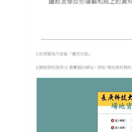
5.依視窗指示安裝「擴充功能」
6.開啟限制使用 IE 瀏覽器的網站，例如 場地資材預